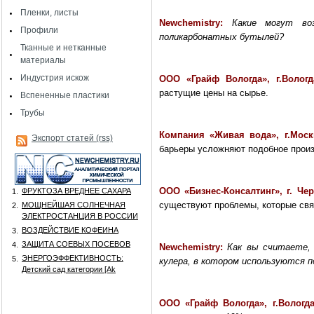
Пленки, листы
Newchemistry:
Какие могут воз
Профили
поликарбонатных бутылей?
Тканные и нетканные
материалы
Индустрия искож
ООО «Грайф Вологда», г.Волог
растущие цены на сырье.
Вспененные пластики
Трубы
Компания «Живая вода», г.Мос
Экспорт статей (rss)
барьеры усложняют подобное произ
ООО «Бизнес-Консалтинг», г. Че
ФРУКТОЗА ВРЕДНЕЕ САХАРА
1.
существуют проблемы, которые свя
МОЩНЕЙШАЯ СОЛНЕЧНАЯ
2.
ЭЛЕКТРОСТАНЦИЯ В РОССИИ
ВОЗДЕЙСТВИЕ КОФЕИНА
3.
ЗАЩИТА СОЕВЫХ ПОСЕВОВ
4.
Newchemistry:
Как вы считаете,
ЭНЕРГОЭФФЕКТИВНОСТЬ:
5.
кулера, в котором используются 
Детский сад категории [Аk
ООО «Грайф Вологда», г.Вологд