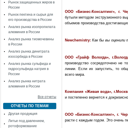
Рынок защищенных жиров в
России
ООО «Бизнес-Консалтинг», г. Ч
Рынок пектина и сырья для
бутыли методом экструзионного выд
его производства в России
объемов производства достигающих
Анализ рынка изопропилата
алюминия в России
Анализ рынка тиомочевины
Newchemistry:
Как бы вы оценили 
в России
Анализ рынка динитрата
изосорбида в России
ООО «Грайф Вологда», г.Волог
производство сосредоточено не то
Анализ рынка сульфида и
линии. Если их запустить, то об
гидросульфида натрия в
России
всего мира.
Анализ рынка нитрата
алюминия в России
Компания «Живая вода», г.Москв
Все отчеты
и постепенно вернется к докризисн
ОТЧЕТЫ ПО ТЕМАМ
Другая продукция
ООО «Бизнес-Консалтинг», г. Че
расти с каждым годом. Это очень п
Литье под давлением,
ротоформование