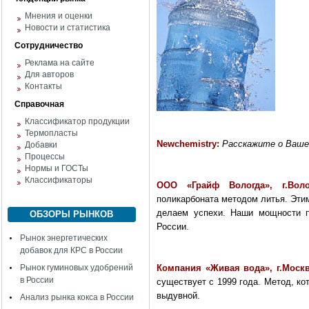
Мнения и оценки
Новости и статистика
Сотрудничество
Реклама на сайте
Для авторов
Контакты
Справочная
Классификатор продукции
Термопласты
Newc
hemistry
:
Расскажите о Ваше
Добавки
Процессы
Нормы и ГОСТы
Классификаторы
ООО «Грайф Вологда», г.Вол
поликарбоната методом литья. Эти
делаем успехи. Наши мощности п
ОБЗОРЫ РЫНКОВ
России.
Рынок энергетических
добавок для КРС в России
Рынок гуминовых удобрений
Компания «Живая вода», г.Моск
в России
существует с 1999 года. Метод, ко
выдувной.
Анализ рынка кокса в России