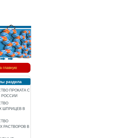
а главную
лы раздела
ТВО ПРОКАТА С
В РОССИИ
СТВО
Х ШПРИЦЕВ В
СТВО
 РАСТВОРОВ В