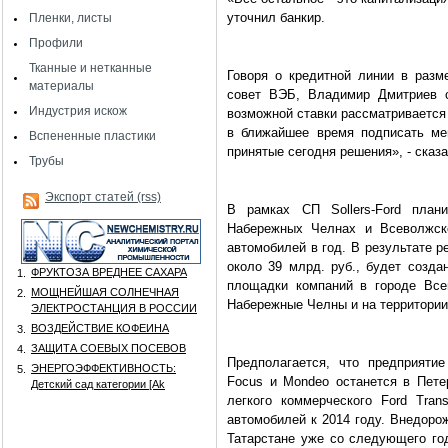
уточнил банкир.
Пленки, листы
Профили
Тканные и нетканные
Говоря о кредитной линии в разм
материалы
совет ВЭБ, Владимир Дмитриев с
Индустрия искож
возможной ставки рассматриваетс
в ближайшее время подписать ме
Вспененные пластики
принятые сегодня решения», - сказа
Трубы
Экспорт статей (rss)
В рамках СП Sollers-Ford план
Набережных Челнах и Всеволжске
автомобилей в год. В результате 
около 39 млрд. руб., будет созда
ФРУКТОЗА ВРЕДНЕЕ САХАРА
1.
площадки компаний в городе Всев
МОЩНЕЙШАЯ СОЛНЕЧНАЯ
2.
Набережные Челны и на территории 
ЭЛЕКТРОСТАНЦИЯ В РОССИИ
ВОЗДЕЙСТВИЕ КОФЕИНА
3.
ЗАЩИТА СОЕВЫХ ПОСЕВОВ
4.
Предполагается, что предприяти
ЭНЕРГОЭФФЕКТИВНОСТЬ:
5.
Focus и Mondeo останется в Петер
Детский сад категории [Аk
легкого коммерческого Ford Tran
автомобилей к 2014 году. Внедорожн
Татарстане уже со следующего го