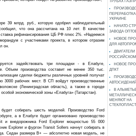
ТРУБАХ ГАЗП
ПРОИЗВОДС
ПЕРЕРАБОТКА
УКРАИНЕ
ере 39 млрд. руб., которую одобрил наблюдательный
НАЧАТО СТ
ообщил, что она рассчитана на 10 лет. В качестве
ЗАВОДА ОПТО
я ставка рефинансирования ЦБ РФ плюс 2%. «Надеемся
НОВОЕ ПРО
морандум с участниками проекта, в котором отразим
ДЛЯ АВТОПРО
л он.
ДВИГАТЕЛИ
РОССИЙСКОМ
ируется задействовать три площадки - в Елабуге,
НОВОЕ ПРО
. Объем производства составит не менее 350 тыс.
ДПКТ
реализации сделки бюджеты различных уровней получат
ПРОИЗВОД
но 3000 рабочих мест. В СП войдут производственные
АВТОСИДЕНИЙ
оложске (Ленинградская область), а также в городе
В АЛЬМЕТЬ
особой экономической зоны «Елабуга» (Татарстан).
МЕТАЛЛИЧЕСК
МЕНЯЮТ НА
СТЕКЛОПЛАС
е будет собирать шесть моделей. Производство Ford
бурге, а в Елабуге будет организовано производство
sit и внедорожника Ford Explorer мощностью 55 000
ик Explorer и фургон Transit Sollers начнут собирать в
да. Седан размера В+ — абсолютно новая модель, не