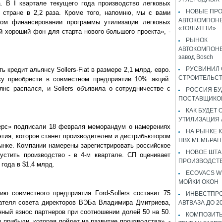
. В I квартале текущего года производство легковых
НОВЫЕ ПР
 стране в 2,2 раза. Кроме того, напомню, мы с вами
АВТОКОМПОНЕ
ом финансировании программы утилизации легковых
«ТОЛЬЯТТИ»
й хороший фон для старта нового большого проекта», -
РЫНОК
АВТОКОМПОНЕ
завод Bosch
РУСВИНИЛ 
кредит альянсу Sollers-Fiat в размере 2,1 млрд. евро.
СТРОИТЕЛЬС
ку приобрести в совместном предприятии 10% акций.
нс распался, и Sollers объявила о сотрудничестве с
РОССИЯ Б
ПОСТАВЩИКО
КАК БУДЕТ
УТИЛИЗАЦИЯ
ерс» подписали 18 февраля меморандум о намерениях
НА РЫНКЕ 
ятия, которое станет производителем и дистрибьютором
ПВХ МЕМБРАН
ынке. Компании намерены зарегистрировать российское
НОВОЕ ШТ
устить производство - в 4-м квартале. СП оценивает
ПРОИЗВОДСТВ
года в $1,4 млрд.
ECOVACS W
МОЙКИ ОКОН
ю совместного предприятия Ford-Sollers составит 75
ИНВЕСТПР
ателя совета директоров ВЭБа Владимира Дмитриева,
АВТВАЗА ДО 2
нный взнос партнеров при соотношении долей 50 на 50.
КОМПОЗИТЫ
 прибыли, которая пойдет на развитие производства», -