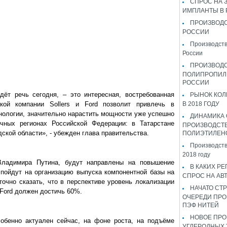
СПРОС НА 
ИМПЛАНТЫ В
ПРОИЗВОДС
РОССИИ
Производств
России
ПРОИЗВОД
ПОЛИПРОПИЛ
РОССИИ
дёт речь сегодня, – это интересная, востребованная
РЫНОК КОЛ
ской компании Sollers и Ford позволит привлечь в
В 2018 ГОДУ
нологии, значительно нарастить мощности уже успешно
ДИНАМИКА
чных регионах Российской Федерации: в Татарстане
ПРОИЗВОДСТ
дской области», - убежден глава правительства.
ПОЛИЭТИЛЕН
Производств
2018 году
Владимира Путина, будут направлены на повышение
В КАКИХ РЕ
 пойдут на организацию выпуска компонентной базы на
СПРОС НА АВ
точно сказать, что в перспективе уровень локализации
НАЧАТО СТР
-Ford должен достичь 60%.
ОЧЕРЕДИ ПРО
ПЭФ НИТЕЙ
НОВОЕ ПРО
собенно актуален сейчас, на фоне роста, на подъёме
УГЛЕРОДНЫХ 