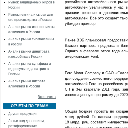
российского автомобильного рынка
Рынок защищенных жиров в
автомобилей увеличилось у нас в
России
приняли решение о дополнительн
Рынок пектина и сырья для
автомобилей. Всё это создаёт тако
его производства в России
убежден премьер.
Анализ рынка изопропилата
алюминия в России
Анализ рынка тиомочевины
Ранее ВЭБ планировал предоставить 
в России
Взамен партнеры предлагали бан
Однако в феврале этого года алья
Анализ рынка динитрата
американским Ford.
изосорбида в России
Анализ рынка сульфида и
гидросульфида натрия в
Ford Motor Company и ОАО «Солл
России
для создания совместного предпри
Анализ рынка нитрата
автомобилей Ford на российском р
алюминия в России
СП в 3-м квартале 2011 года, зап
инвестиционную программу до 2020 
Все отчеты
ОТЧЕТЫ ПО ТЕМАМ
Общий бюджет проекта по создани
Другая продукция
млрд. рублей. По словам председ
Литье под давлением,
18 млрд. руб. составит имуществе
ротоформование
«Все остальное - это капитализация