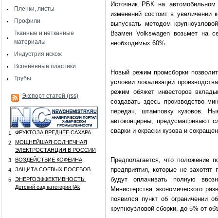
Источник РБК на автомобильном 
Пленки, листы
изменений состоит в увеличении к
Профили
выпускать методом крупноузловой
Тканные и нетканные
Взамен Volkswagen возьмет на с
материалы
необходимых 60%.
Индустрия искож
Вспененные пластики
Новый режим промсборки позволит
Трубы
условии локализации производства
режим обяжет инвесторов вклады
Экспорт статей (rss)
создавать здесь производство мин
передач, штамповку кузовов. Ны
автоконцерны, предусматривают с
сварки и окраски кузова и сокраще
ФРУКТОЗА ВРЕДНЕЕ САХАРА
1.
МОЩНЕЙШАЯ СОЛНЕЧНАЯ
2.
ЭЛЕКТРОСТАНЦИЯ В РОССИИ
Предполагается, что положение п
ВОЗДЕЙСТВИЕ КОФЕИНА
3.
предприятия, которые не захотят
ЗАЩИТА СОЕВЫХ ПОСЕВОВ
4.
будут оплачивать полную ввоз
ЭНЕРГОЭФФЕКТИВНОСТЬ:
5.
Детский сад категории [Аk
Министерства экономического раз
появился пункт об ограничении о
крупноузловой сборки, до 5% от о