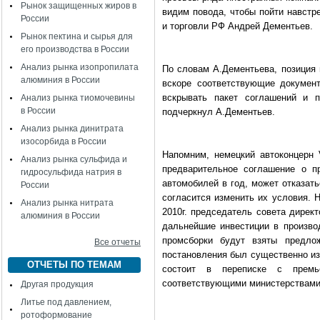
Рынок защищенных жиров в
видим повода, чтобы пойти навстр
России
и торговли РФ Андрей Дементьев.
Рынок пектина и сырья для
его производства в России
Анализ рынка изопропилата
По словам А.Дементьева, позиция 
алюминия в России
вскоре соответствующие докумен
вскрывать пакет соглашений и п
Анализ рынка тиомочевины
в России
подчеркнул А.Дементьев.
Анализ рынка динитрата
изосорбида в России
Напомним, немецкий автоконцерн
Анализ рынка сульфида и
предварительное соглашение о п
гидросульфида натрия в
автомобилей в год, может отказать
России
согласится изменить их условия. 
Анализ рынка нитрата
2010г. председатель совета дирек
алюминия в России
дальнейшие инвестиции в произво
промсборки будут взяты предло
Все отчеты
постановления был существенно из
ОТЧЕТЫ ПО ТЕМАМ
состоит в переписке с премь
соответствующими министерствами
Другая продукция
Литье под давлением,
ротоформование