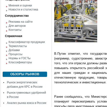
Мнения и оценки
Новости и статистика
Сотрудничество
Реклама на сайте
Для авторов
Контакты
Справочная
Классификатор продукции
Термопласты
Добавки
В.Путин отметил, что государст
Процессы
Нормы и ГОСТы
(например, судостроению, авиаст
Классификаторы
того, что эти отрасли должны раз
повышать открытость российской э
для наших граждан и националь
ОБЗОРЫ РЫНКОВ
отечественную продукцию, товар
технологических и инвестиционных 
Рынок энергетических
добавок для КРС в России
Рынок гуминовых удобрений
Ранее сообщалось, что Министерс
в России
планирует пересматривать услов
Анализ рынка кокса в России
просьбы ряда иностранных компани