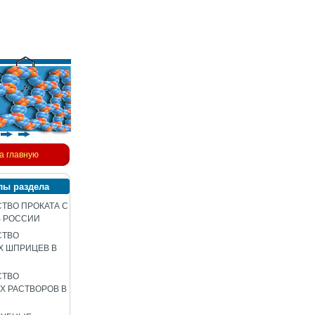
а главную
лы раздела
ТВО ПРОКАТА С
В РОССИИ
СТВО
Х ШПРИЦЕВ В
СТВО
 РАСТВОРОВ В