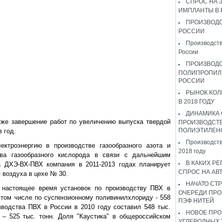
СПРОС НА 
ИМПЛАНТЫ В
ПРОИЗВОДС
РОССИИ
Производств
России
ПРОИЗВОД
ПОЛИПРОПИЛ
РОССИИ
РЫНОК КОЛ
В 2018 ГОДУ
ДИНАМИКА
кже завершение работ по увеличению выпуска твердой
ПРОИЗВОДСТ
ПОЛИЭТИЛЕН
в год.
Производств
ектроэнергию в производстве газообразного азота и
2018 году
ва газообразного кислорода в связи с дальнейшим
В КАКИХ РЕ
 ДХЭ-ВХ-ПВХ компания в 2011-2013 годах планирует
СПРОС НА АВ
 воздуха в цехе № 30.
НАЧАТО СТР
настоящее время установок по производству ПВХ в
ОЧЕРЕДИ ПРО
в том числе по суспензионному поливинилхлориду - 558
ПЭФ НИТЕЙ
водства ПВХ в России в 2010 году составил 548 тыс.
НОВОЕ ПРО
 – 525 тыс. тонн. Доля "Каустика" в общероссийском
УГЛЕРОДНЫХ 