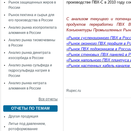
производстве ПВХ-С в 2010 году со
Рынок защищенных жиров в
России
Рынок пектина и сырья для
С анализом текущего и потенциа
его производства в России
продуктов переработки ПВХ 
Анализ рынка изопропилата
Конъюнктуры Промышленных Рын
алюминия в России
«Рынок суспензионного ПВХ в Росс
Анализ рынка тиомочевины
«Рынок оконного ПВХ профиля в Р
в России
«Рынок ПВХ подоконников в Росси
Анализ рынка динитрата
«Рынок стеновых ПВХ панелей в Р
изосорбида в России
«Рынок напольного ПВХ плинтуса 
Анализ рынка сульфида и
«Рынок настенных кабель-каналов 
гидросульфида натрия в
России
Анализ рынка нитрата
алюминия в России
Rupec.ru
Все отчеты
ОТЧЕТЫ ПО ТЕМАМ
Другая продукция
Литье под давлением,
ротоформование