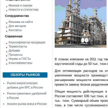
Мнения и оценки
Новости и статистика
Сотрудничество
Реклама на сайте
Для авторов
Контакты
Справочная
Классификатор продукции
Термопласты
Добавки
Процессы
Нормы и ГОСТы
В планах компании на 2011 год та
Классификаторы
каустической соды до 50 тыс. тонн 
Для оптимизации расходов на эл
ОБЗОРЫ РЫНКОВ
увеличения мощности производст
расширением мощности комплекса
Рынок энергетических
провести замену блоков разделения
добавок для КРС в России
Общая мощность действующих в 
Рынок гуминовых удобрений
России составляет 636 тыс.тонн, 
в России
тыс. тонн. Суммарный объем произ
Анализ рынка кокса в России
тонн, в том числе суспензионного