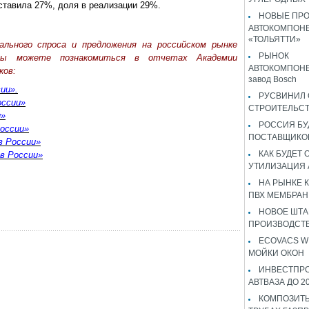
ставила 27%, доля в реализации 29%.
НОВЫЕ ПР
АВТОКОМПОНЕ
«ТОЛЬЯТТИ»
льного спроса и предложения на российском рынке
РЫНОК
Вы можете познакомиться в отчетах Академии
АВТОКОМПОНЕ
ков:
завод Bosch
ии».
РУСВИНИЛ 
оссии»
СТРОИТЕЛЬС
и»
РОССИЯ Б
оссии»
ПОСТАВЩИКО
в России»
КАК БУДЕТ
в России»
УТИЛИЗАЦИЯ
НА РЫНКЕ 
ПВХ МЕМБРАН
НОВОЕ ШТ
ПРОИЗВОДСТВ
ECOVACS W
МОЙКИ ОКОН
ИНВЕСТПР
АВТВАЗА ДО 2
КОМПОЗИТЫ