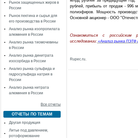
млрд рублей за предыдущий год. 
Рынок защищенных жиров в
рублей, прибыль от продаж - 996 
России
полиэфиров. Мощность производст
Рынок пектина и сырья для
Основной акционер - ООО "Отечест
его производства в России
Анализ рынка изопропилата
алюминия в России
Ознакомиться с российским
исследовании:
«Анализ рынка ПЭТФ в
Анализ рынка тиомочевины
в России
Анализ рынка динитрата
.
Rupec.ru
изосорбида в России
Анализ рынка сульфида и
гидросульфида натрия в
России
Анализ рынка нитрата
алюминия в России
Все отчеты
ОТЧЕТЫ ПО ТЕМАМ
Другая продукция
Литье под давлением,
ротоформование