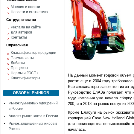
Мнения и оценки
Новости и статистика
Сотрудничество
Реклама на сайте
Для авторов
Контакты
Справочная
Классификатор продукции
Термопласты
Добавки
Процессы
Нормы и ГОСТы
На данный момент годовой объем р
Классификаторы
расти: еще в 2004 году требовалась 
Все экскаваторы завозятся из-за ру
Руководство ЕлАЗа полагает, что 
ОБЗОРЫ РЫНКОВ
году компания уже начала сборку
Рынок гуминовых удобрений
200, и в 2013 на рынок поступит 800
в России
Кроме Елабуги на рынок экскават
Анализ рынка кокса в России
корпорацией Case New Holland Glo
Рынок защищенных жиров в
для производства сельскохозяйств
России
началась.