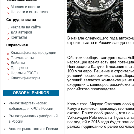
Мнения и оценки
Новости и статистика
Сотрудничество
Реклама на сайте
Для авторов
Контакты
В начале следующего года автокон
строительства в России завода по 
Справочная
Классификатор продукции
Об этом сообщил сегодня глава Vol
Термопласты
настоящее время есть две потенци
Добавки
Новгороде и Калуге. Вложения в ст
Процессы
100 млн евро. Решение о строитель
Нормы и ГОСТы
условий нового режима «промсборки
Классификаторы
условий является комплектация не
сходящих с конвееров российских а
российского производства.
ОБЗОРЫ РЫНКОВ
Рынок энергетических
Кроме того, Маркус Озегович сообщ
Калуге начнется производство ново
добавок для КРС в России
сказал. Ранее сообщалось, что на 
Рынок гуминовых удобрений
Volkswagen Polo sedan и Tiguan, а 
в России
последней с 2013 года будет полно
рамках подписанного ранее соглаше
Анализ рынка кокса в России