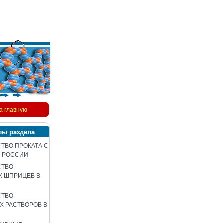
а главную
лы раздела
ТВО ПРОКАТА С
В РОССИИ
СТВО
Х ШПРИЦЕВ В
СТВО
 РАСТВОРОВ В