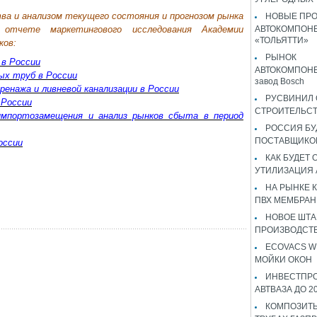
ва и анализом текущего состояния и прогнозом рынка
НОВЫЕ ПР
отчете маркетингового исследования Академии
АВТОКОМПОНЕ
«ТОЛЬЯТТИ»
ков:
РЫНОК
 в России
АВТОКОМПОНЕ
ых труб в России
завод Bosch
ренажа и ливневой канализации в России
РУСВИНИЛ 
 России
СТРОИТЕЛЬС
мпортозамещения и анализ рынков сбыта в период
РОССИЯ Б
ПОСТАВЩИКО
оссии
КАК БУДЕТ
УТИЛИЗАЦИЯ
НА РЫНКЕ 
ПВХ МЕМБРАН
НОВОЕ ШТ
ПРОИЗВОДСТВ
ECOVACS W
МОЙКИ ОКОН
ИНВЕСТПР
АВТВАЗА ДО 2
КОМПОЗИТЫ