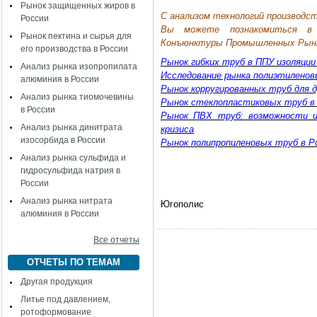
Рынок защищенных жиров в
С анализом технологий производст
России
Вы можете познакомиться в 
Рынок пектина и сырья для
Конъюнктуры Промышленных Рын
его производства в России
Рынок гибких труб в ППУ изоляции
Анализ рынка изопропилата
Исследование рынка полиэтиленов
алюминия в России
Рынок корругированных труб для д
Анализ рынка тиомочевины
Рынок стеклопластиковых труб в
в России
Рынок ПВХ труб: возможности и
Анализ рынка динитрата
кризиса
изосорбида в России
Рынок полипропиленовых труб в Р
Анализ рынка сульфида и
гидросульфида натрия в
России
Анализ рынка нитрата
Югополис
алюминия в России
Все отчеты
ОТЧЕТЫ ПО ТЕМАМ
Другая продукция
Литье под давлением,
ротоформование