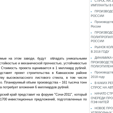
СПРОС НА 
ИМПЛАНТЫ В
ПРОИЗВОДС
РОССИИ
Производств
России
ПРОИЗВОД
ПОЛИПРОПИЛ
РОССИИ
РЫНОК КОЛ
В 2018 ГОДУ
ДИНАМИКА
имые на этом заводе, будут обладать уникальными
ПРОИЗВОДСТ
 стойкостью и механической прочностью, устойчивостью
ПОЛИЭТИЛЕН
 Стоимость проекта оценивается в 1 миллиард рублей.
Производств
ставят проект строительства в Кавказском районе
2018 году
тву высококлассного листового стекла, в том числе
о. Планируемый объем производства – 161 тысяча тонн
В КАКИХ РЕ
та потребует вложения 6 миллиардов рублей.
СПРОС НА АВ
НАЧАТО СТР
рский край представит на форуме "Сочи-2011", который
ОЧЕРЕДИ ПРО
а 1700 инвестиционных предложений, подготовленных по
ПЭФ НИТЕЙ
НОВОЕ ПРО
УГЛЕРОДНЫХ 