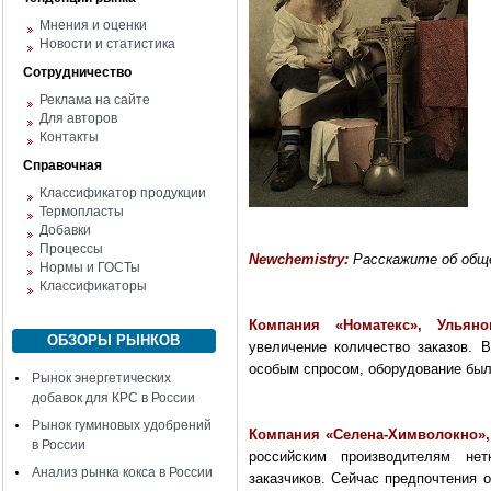
Мнения и оценки
Новости и статистика
Сотрудничество
Реклама на сайте
Для авторов
Контакты
Справочная
Классификатор продукции
Термопласты
Добавки
Процессы
Newchemistry
:
Расскажите об общ
Нормы и ГОСТы
Классификаторы
Компания «Номатекс», Ульяно
ОБЗОРЫ РЫНКОВ
увеличение количество заказов. 
особым спросом, оборудование было
Рынок энергетических
добавок для КРС в России
Рынок гуминовых удобрений
Компания «Селена-Химволокно», 
в России
российским производителям не
Анализ рынка кокса в России
заказчиков. Сейчас предпочтения 