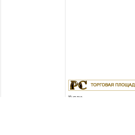
Куплю
19.04.2011
Белорусские рубли в Москв
18.04.2011
Индустриальные масла: И-
ИГНЕ-68, ИГНЕ-32, ИС-20, ИГС-68,И-5
И-50А, ИЛС-5, ИЛС-10, ИЛС-220(Мо), 
Москва
04.04.2011
Куплю Биг-Бэги, МКР на пе