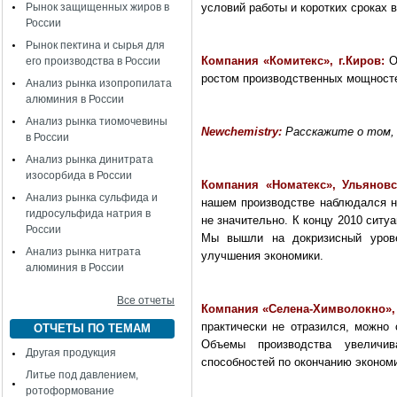
Рынок защищенных жиров в
условий работы и коротких сроках 
России
Рынок пектина и сырья для
Компания «Комитекс», г.Киров:
О
его производства в России
ростом производственных мощност
Анализ рынка изопропилата
алюминия в России
Анализ рынка тиомочевины
Newchemistry
:
Расскажите о том, 
в России
Анализ рынка динитрата
изосорбида в России
Компания «Номатекс», Ульянов
Анализ рынка сульфида и
нашем производстве наблюдался не
гидросульфида натрия в
не значительно. К концу 2010 ситу
России
Мы вышли на докризисный уров
Анализ рынка нитрата
улучшения экономики.
алюминия в России
Все отчеты
Компания «Селена-Химволокно», 
практически не отразился, можно 
ОТЧЕТЫ ПО ТЕМАМ
Объемы производства увеличив
Другая продукция
способностей по окончанию эконом
Литье под давлением,
ротоформование