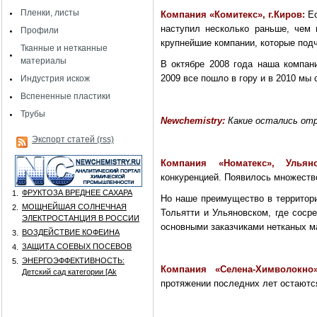
Пленки, листы
Компания «Комитекс», г.Киров:
Е
наступил несколько раньше, чем 
Профили
крупнейшие компании, которые под
Тканные и нетканные
материалы
В октябре 2008 года наша компан
2009 все пошло в гору и в 2010 мы
Индустрия искож
Вспененные пластики
Трубы
Newchemistry
:
Какие остались отр
Экспорт статей (rss)
Компания «Номатекс», Улья
конкуренцией. Появилось множеств
ФРУКТОЗА ВРЕДНЕЕ САХАРА
1.
Но наше преимущество в территор
МОЩНЕЙШАЯ СОЛНЕЧНАЯ
2.
Тольятти и Ульяновском, где соср
ЭЛЕКТРОСТАНЦИЯ В РОССИИ
основными заказчиками нетканых м
ВОЗДЕЙСТВИЕ КОФЕИНА
3.
ЗАЩИТА СОЕВЫХ ПОСЕВОВ
4.
ЭНЕРГОЭФФЕКТИВНОСТЬ:
5.
Компания «Селена-Химволокно»,
Детский сад категории [Аk
протяжении последних лет остаютс