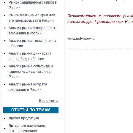
Рынок защищенных жиров в
России
Рынок пектина и сырья для
Познакомиться с анализом рын
его производства в России
Конъюнктуры Промышленных Рын
Анализ рынка изопропилата
алюминия в России
www
.
polymery
.
ru
Анализ рынка тиомочевины
в России
Анализ рынка динитрата
изосорбида в России
Анализ рынка сульфида и
гидросульфида натрия в
России
Анализ рынка нитрата
алюминия в России
Все отчеты
ОТЧЕТЫ ПО ТЕМАМ
Другая продукция
Литье под давлением,
ротоформование