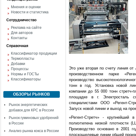
Мнения и оценки
Новости и статистика
Сотрудничество
Реклама на сайте
Для авторов
Контакты
Справочная
Классификатор продукции
Термопласты
Добавки
Это уже вторая по счету линия от
Процессы
производственном парке «Реге
Нормы и ГОСТы
Классификаторы
производство высокотехнологичног
тонн в год. Установка новой ли
компании до 55 000 тонн стретч-п
ОБЗОРЫ РЫНКОВ
площадке в г. Электросталь с
специалистами ООО «Регент-Стр
Рынок энергетических
Запуск новой линии и выход на про
добавок для КРС в России
«Регент-Стретч» - крупнейший в
Рынок гуминовых удобрений
полиэтилена низкой плотности (L
в России
Производство основано в 2001 г
Анализ рынка кокса в России
плоскощелевые линии общей произв