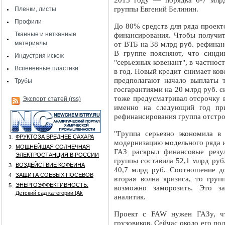
2013 году — порядка 6-7 млрд
группы Евгений Белинин.
Пленки, листы
Профили
До 80% средств для ряда проект
Тканные и нетканные
финансирования. Чтобы получи
материалы
от ВТБ на 38 млрд руб. рефинан
В группе поясняют, что синди
Индустрия искож
"серьезных ковенант", в частно
Вспененные пластики
в год. Новый кредит снимает кове
предполагают начало выплаты 
Трубы
госгарантиями на 20 млрд руб. 
тоже предусматривал отсрочку в
Экспорт статей (rss)
именно на следующий год пр
рефинансирования группа отстро
"Группа серьезно экономила в
ФРУКТОЗА ВРЕДНЕЕ САХАРА
1.
модернизацию модельного ряда 
МОЩНЕЙШАЯ СОЛНЕЧНАЯ
2.
ГАЗ раскрыл финансовые резу
ЭЛЕКТРОСТАНЦИЯ В РОССИИ
группы составила 52,1 млрд руб
ВОЗДЕЙСТВИЕ КОФЕИНА
3.
40,7 млрд руб. Соотношение до
ЗАЩИТА СОЕВЫХ ПОСЕВОВ
4.
вторая волна кризиса, то груп
ЭНЕРГОЭФФЕКТИВНОСТЬ:
5.
возможно заморозить. Это з
Детский сад категории [Аk
аналитик.
Проект с FAW нужен ГАЗу, ч
грузовиков. Сейчас около его п