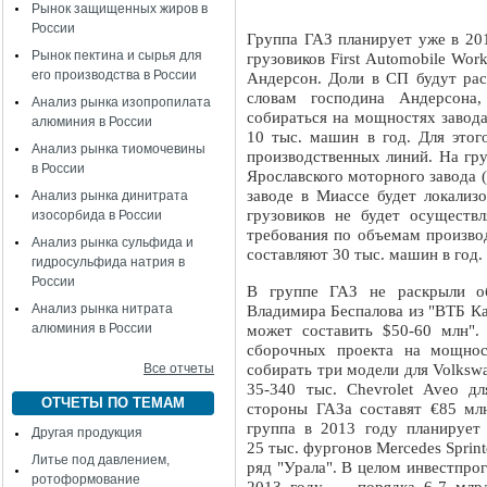
Рынок защищенных жиров в
России
Группа ГАЗ планирует уже в 20
Рынок пектина и сырья для
грузовиков First Automobile Wor
его производства в России
Андерсон. Доли в СП будут ра
словам господина Андерсона
Анализ рынка изопропилата
собираться на мощностях завода
алюминия в России
10 тыс. машин в год. Для этог
Анализ рынка тиомочевины
производственных линий. На гру
в России
Ярославского моторного завода (
заводе в Миассе будет локализ
Анализ рынка динитрата
грузовиков не будет осуществ
изосорбида в России
требования по объемам производ
Анализ рынка сульфида и
составляют 30 тыс. машин в год.
гидросульфида натрия в
России
В группе ГАЗ не раскрыли о
Анализ рынка нитрата
Владимира Беспалова из "ВТБ Ка
алюминия в России
может составить $50-60 млн".
сборочных проекта на мощнос
Все отчеты
собирать три модели для Volksw
35-340 тыс. Chevrolet Aveo д
ОТЧЕТЫ ПО ТЕМАМ
стороны ГАЗа составят €85 мл
группа в 2013 году планирует
Другая продукция
25 тыс. фургонов Mercedes Sprin
Литье под давлением,
ряд "Урала". В целом инвестпрог
ротоформование