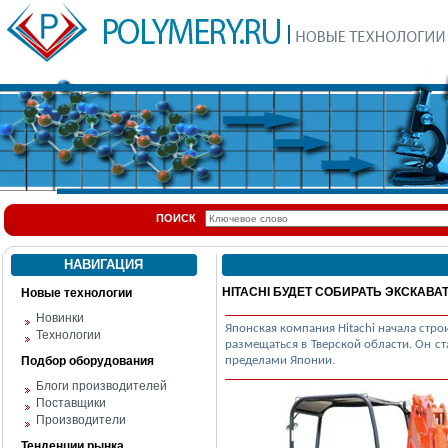
ПОИСК
НАВИГАЦИЯ
HITACHI БУДЕТ СОБИРАТЬ ЭКСКАВ
Новые технологии
Новинки
Японская компания Hitachi начала стро
Технологии
размещаться в Тверской области. Он ст
Подбор оборудования
пределами Японии.
Блоги производителей
Поставщики
Производители
Тенденции рынка