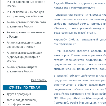
Рынок защищенных жиров в
Андрей Шевелёв поздравил регион с
России
погода это к счастливому пути!
Рынок пектина и сырья для
- Специалисты одного из мировых лид
его производства в России
логистические преимущества нашего р
Анализ рынка изопропилата
выбор на Тверской земле. Приход в Т
алюминия в России
«Хитачи», – это серьезный вклад в 
Анализ рынка тиомочевины
Верхневолжья, но и всей страны.
в России
Хиронобу Сибата, генеральный дир
Анализ рынка динитрата
Мануфэкчеринг":
изосорбида в России
- Мы выбрали Тверскую область, п
Анализ рынка сульфида и
инвесторов. Кроме того в регионе б
гидросульфида натрия в
готовят специалистов технический
России
предприятие молодых высококвал
Анализ рынка нитрата
специалисты из Японии для того, чтобы
алюминия в России
В Тверской области действуют и план
Все отчеты
предусматривающих комплексное разв
строительство, с общим заявленным
ОТЧЕТЫ ПО ТЕМАМ
создаваемых рабочих мест – около 
российские компании: Shell (Великобри
Другая продукция
SKF (Швеция), Ahlstrom (Финляндия),
Литье под давлением,
(Германия), Paulig (Финляндия), «Агри
ротоформование