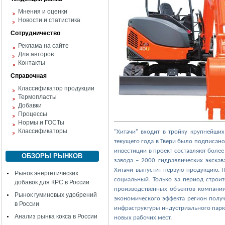
Мнения и оценки
Новости и статистика
Сотрудничество
Реклама на сайте
Для авторов
Контакты
Справочная
Классификатор продукции
Термопласты
Добавки
Процессы
Нормы и ГОСТы
Классификаторы
"Хитачи" входит в тройку крупнейши
текущего года в Твери было подписан
инвестиции в проект составляют более
ОБЗОРЫ РЫНКОВ
завода – 2000 гидравлических экскав
Хитачи выпустит первую продукцию. 
Рынок энергетических
социальный. Только за период строит
добавок для КРС в России
производственных объектов компании
Рынок гуминовых удобрений
экономического эффекта регион получ
в России
инфраструктуры индустриального парк
Анализ рынка кокса в России
новых рабочих мест.