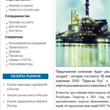
Мнения и оценки
Новости и статистика
Сотрудничество
Реклама на сайте
Для авторов
Контакты
Справочная
Классификатор продукции
Термопласты
Добавки
Процессы
Нормы и ГОСТы
Классификаторы
Предложение компании будет рас
ОБЗОРЫ РЫНКОВ
холдинг", которое состоится 30 ян
компании ООО "Праксэа Рус" о 
Рынок гуминовых удобрений
нефтегазохимического комплекса Т
в России
В повестке дня собрания также вопросы об
Анализ рынка кокса в России
Республики Татарстан в 2011 году, о
Рынок защищенных жиров в
дополнительного выпуска обыкновенных,
России
акций, об определении цены акций ОАО "Т