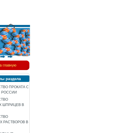
а главную
лы раздела
ТВО ПРОКАТА С
В РОССИИ
СТВО
Х ШПРИЦЕВ В
СТВО
 РАСТВОРОВ В