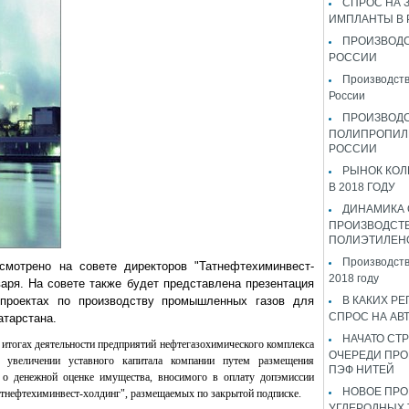
СПРОС НА 
ИМПЛАНТЫ В
ПРОИЗВОДС
РОССИИ
Производств
России
ПРОИЗВОД
ПОЛИПРОПИЛ
РОССИИ
РЫНОК КОЛ
В 2018 ГОДУ
ДИНАМИКА
ПРОИЗВОДСТ
ПОЛИЭТИЛЕН
Производств
смотрено на совете директоров "Татнефтехиминвест-
2018 году
варя. На совете также будет представлена презентация
проектах по производству промышленных газов для
В КАКИХ РЕ
СПРОС НА АВ
атарстана.
НАЧАТО СТР
 итогах деятельности предприятий нефтегазохимического комплекса
ОЧЕРЕДИ ПРО
б увеличении уставного капитала компании путем размещения
ПЭФ НИТЕЙ
 о денежной оценке имущества, вносимого в оплату допэмиссии
НОВОЕ ПРО
атнефтехиминвест-холдинг", размещаемых по закрытой подписке.
УГЛЕРОДНЫХ 