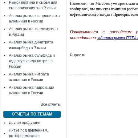
Рынок пектина и сырья для
Напомним, что Marubeni уже проявляла ин
его производства в России
сообщалось, что японская компания рассма
нефтехимического завода в Приморье, осн
Анализ рынка изопропилата
алюминия в России
Анализ рынка тиомочевины
Ознакомиться с российским
в России
исследовании:
«Анализ рынка ПЭТФ в
Анализ рынка динитрата
изосорбида в России
Rupec.ru
Анализ рынка сульфида и
гидросульфида натрия в
России
Анализ рынка нитрата
алюминия в России
Анализ рынка гидроксида
алюминия в России
Все отчеты
ОТЧЕТЫ ПО ТЕМАМ
Другая продукция
Литье под давлением,
ротоформование