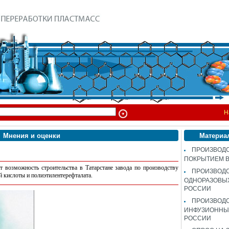
Н
Мнения и оценки
Материа
ПРОИЗВОДС
ПОКРЫТИЕМ 
т возможность строительства в Татарстане завода по производству
ПРОИЗВОД
й кислоты и полиэтилентерефталата.
ОДНОРАЗОВЫ
РОССИИ
ПРОИЗВОД
ИНФУЗИОННЫХ
РОССИИ