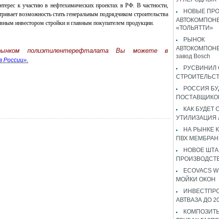
терес к участию в нефтехимических проектах в РФ. В частности,
НОВЫЕ ПР
тривает возможность стать генеральным подрядчиком строительства
АВТОКОМПОНЕ
овным инвестором стройки и главным покупателем продукции.
«ТОЛЬЯТТИ»
РЫНОК
АВТОКОМПОНЕ
 рынком полиэтилентерефталата Вы можете в
завод Bosch
 России».
РУСВИНИЛ 
СТРОИТЕЛЬС
РОССИЯ Б
ПОСТАВЩИКО
КАК БУДЕТ
УТИЛИЗАЦИЯ
НА РЫНКЕ 
ПВХ МЕМБРАН
НОВОЕ ШТ
ПРОИЗВОДСТВ
ECOVACS W
МОЙКИ ОКОН
ИНВЕСТПР
АВТВАЗА ДО 2
КОМПОЗИТЫ