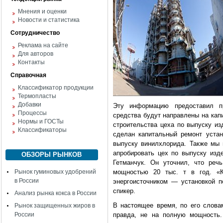
Мнения и оценки
Новости и статистика
Сотрудничество
Реклама на сайте
Для авторов
Контакты
Справочная
Классификатор продукции
Термопласты
Добавки
Эту информацию предоставил пр
Процессы
средства будут направлены на кап
Нормы и ГОСТы
строительства цеха по выпуску из
Классификаторы
сделан капитальный ремонт устан
выпуску винилхлорида. Также мы 
апробировать цех по выпуску изд
ОБЗОРЫ РЫНКОВ
Гетманчук. Он уточнил, что реч
Рынок гуминовых удобрений
мощностью 20 тыс. т в год. «К
в России
энергоисточником — установкой 
спикер.
Анализ рынка кокса в России
В настоящее время, по его слова
Рынок защищенных жиров в
России
правда, не на полную мощность.