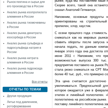
рынке, куда мы поставляем наши п
Рынок пектина и сырья для
Скорее всего, такой она останет
его производства в России
сказал Анатолий Гетманчук.
Анализ рынка изопропилата
алюминия в России
Напомним, основные продукты н
ориентированы на строительный
Анализ рынка тиомочевины
пропилен, хлор, каустик.
в России
С осени прошлого года стоимость 
Анализ рынка динитрата
изосорбида в России
снижаться как на мировых рынках
сбавить обороты после запуска 
Анализ рынка сульфида и
начала подать, по данным компа
гидросульфида натрия в
январе этого года она достигла отм
России
июне 2011 г. Напомним, что пр
Анализ рынка нитрата
возможностью выпуска 300 тыс.
алюминия в России
предприятие поставило на рынок Рос
Анализ рынка гидроксида
стала резко снижаться на СРТ Мос
алюминия в России
более 40 тыс. руб., что примерно со
Эта цена считается достаточно
Все отчеты
увеличиваться. Предпосылкой дл
ОТЧЕТЫ ПО ТЕМАМ
которое ожидается уже в феврале.
этилен и линейный полиэтилен. 
Другая продукция
полиэтилена на российском рынке.
Литье под давлением,
поставку линейного полиэтилена за
ротоформование