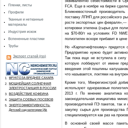
эквивалентно себестоимости в Оре
Пленки, листы
FCA
. Еще в ноябре на бирже сделк
Ближневосточный производитель
Профили
поставку ЛПНП для российского ры
Тканные и нетканные
росте экспортных цен февраля»,— 
материалы
котировки этилена (сырье для пол
Индустрия искож
на $70-80/т на условиях
FD
NWE
полиэтилен вскоре прибавит в цене
Вспененные пластики
Трубы
Но «Карпатнефтехиму» придется о
Предприятию нужно будет активно
Экспорт статей (rss)
Так пока еще не вступила в силу
которую лоббируют от имени пре
введения этой пошлины калушанам
что называется, локтями на внутре
ФРУКТОЗА ВРЕДНЕЕ САХАРА
1.
Кроме того, Минрегионстрой доби
МОЩНЕЙШАЯ СОЛНЕЧНАЯ
2.
используют одноразовые полиэтиле
ЭЛЕКТРОСТАНЦИЯ В РОССИИ
2013 г. По мнению аналитика ко
ВОЗДЕЙСТВИЕ КОФЕИНА
3.
законодательная инициатива минис
ЗАЩИТА СОЕВЫХ ПОСЕВОВ
4.
производителей ПЭ пакетов, так и
ЭНЕРГОЭФФЕКТИВНОСТЬ:
5.
закупку сырья для производства 
Детский сад категории [Аk
специализируется как раз на произ
В основной своей массе пакеты