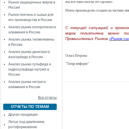
мы все-таки смогли это сделать».
Рынок защищенных жиров в
России
Новое производство создано на частные ин
Рынок пектина и сырья для
его производства в России
Анализ рынка изопропилата
C текущей ситуацией и прогноз
алюминия в России
марок полиэтилена можно по
Промышленных Рынков
«Рынок сш
Анализ рынка тиомочевины
в России
Анализ рынка динитрата
Ольга Петрова
изосорбида в России
"Татар-информ"
Анализ рынка сульфида и
гидросульфида натрия в
России
Анализ рынка нитрата
алюминия в России
Все отчеты
ОТЧЕТЫ ПО ТЕМАМ
Другая продукция
Литье под давлением,
ротоформование