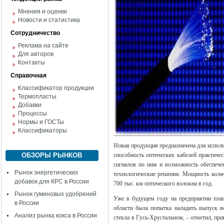
Мнения и оценки
Новости и статистика
Сотрудничество
Реклама на сайте
Для авторов
Контакты
Справочная
Классификатор продукции
Термопласты
Добавки
Процессы
Нормы и ГОСТы
Классификаторы
Новая продукция предназначена для испол
ОБЗОРЫ РЫНКОВ
способность оптических кабелей практиче
сигналов по ним и возможность обеспече
Рынок энергетических
технологические решения. Мощность кольч
добавок для КРС в России
700 тыс. км оптического волокна в год.
Рынок гуминовых удобрений
Уже в будущем году на предприятии план
в России
области была попытка наладить выпуск во
Анализ рынка кокса в России
стекла в Гусь-Хрустальном, - отметил, при