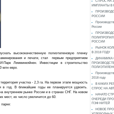
СПРОС НА 
ИМПЛАНТЫ В
ПРОИЗВОДС
РОССИИ
Производств
России
ПРОИЗВОД
ПОЛИПРОПИЛ
РОССИИ
РЫНОК КОЛ
В 2018 ГОДУ
ускать высококачественную полиэтиленовую пленку
ламинирования и печати, стал первым предприятием
ДИНАМИКА
 И-Парк Лемминкяйнен. Инвестиции в строительство
ПРОИЗВОДСТ
ПОЛИЭТИЛЕН
0 млн евро.
Производств
2018 году
территория участка - 2,3 га. На первом этапе мощность
В КАКИХ РЕ
и в год. В ближайшие годы ее планируется удвоить.
СПРОС НА АВ
на внутреннем рынке России и в странах СНГ. На новом
НАЧАТО СТР
их мест, их число увеличится до 60.
ОЧЕРЕДИ ПРО
ПЭФ НИТЕЙ
 парке:
НОВОЕ ПРО
УГЛЕРОДНЫХ 