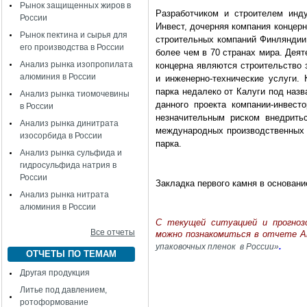
Рынок защищенных жиров в
Разработчиком и строителем инд
России
Инвест, дочерняя компания концер
Рынок пектина и сырья для
строительных компаний Финляндии.
его производства в России
более чем в 70 странах мира. Деят
Анализ рынка изопропилата
концерна являются строительство 
алюминия в России
и инженерно-технические услуги. 
парка недалеко от Калуги под наз
Анализ рынка тиомочевины
данного проекта компании-инвес
в России
незначительным риском внедрить
Анализ рынка динитрата
международных производственных 
изосорбида в России
парка.
Анализ рынка сульфида и
гидросульфида натрия в
России
Закладка первого камня в основани
Анализ рынка нитрата
алюминия в России
C текущей ситуацией и прогнозо
Все отчеты
можно познакомиться в отчете 
.
упаковочных пленок в России»
ОТЧЕТЫ ПО ТЕМАМ
Другая продукция
Литье под давлением,
ротоформование