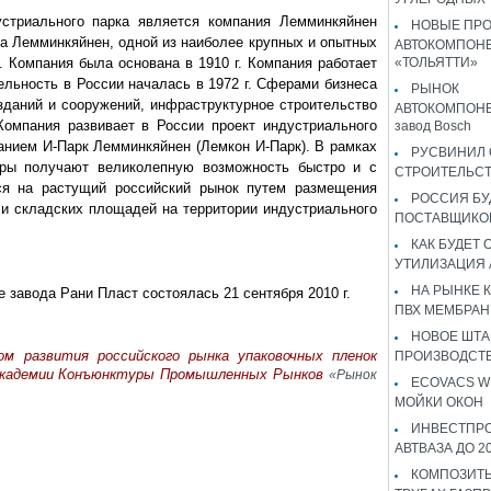
устриального парка является компания Лемминкяйнен
НОВЫЕ ПР
на Лемминкяйнен, одной из наиболее крупных и опытных
АВТОКОМПОНЕ
 Компания была основана в 1910 г. Компания работает
«ТОЛЬЯТТИ»
ельность в России началась в 1972 г. Сферами бизнеса
РЫНОК
зданий и сооружений, инфраструктурное строительство
АВТОКОМПОНЕ
Компания развивает в России проект индустриального
завод Bosch
ванием И-Парк Лемминкяйнен (Лемкон И-Парк). В рамках
РУСВИНИЛ 
торы получают великолепную возможность быстро и с
СТРОИТЕЛЬС
ся на растущий российский рынок путем размещения
РОССИЯ Б
и складских площадей на территории индустриального
ПОСТАВЩИКО
КАК БУДЕТ
УТИЛИЗАЦИЯ
НА РЫНКЕ 
е завода Рани Пласт состоялась 21 сентября 2010 г.
ПВХ МЕМБРАН
НОВОЕ ШТ
м развития российского рынка упаковочных пленок
ПРОИЗВОДСТВ
Академии Конъюнктуры Промышленных Рынков
«Рынок
ECOVACS W
МОЙКИ ОКОН
ИНВЕСТПР
АВТВАЗА ДО 2
КОМПОЗИТЫ