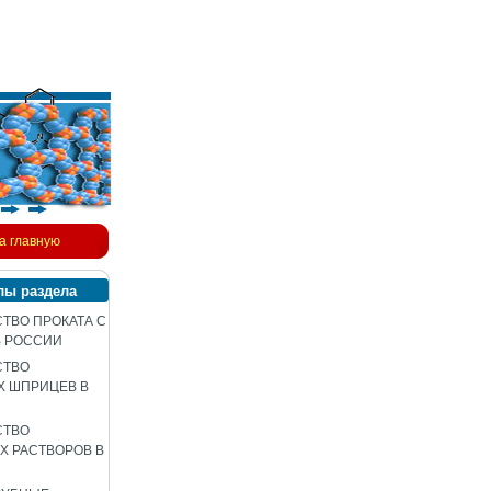
а главную
лы раздела
ТВО ПРОКАТА С
В РОССИИ
СТВО
Х ШПРИЦЕВ В
СТВО
 РАСТВОРОВ В