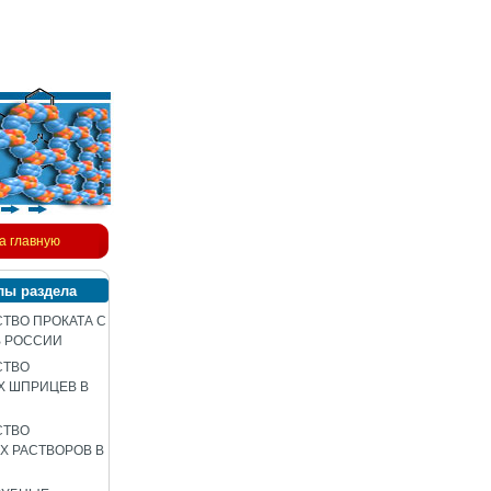
а главную
лы раздела
ТВО ПРОКАТА С
В РОССИИ
СТВО
Х ШПРИЦЕВ В
СТВО
 РАСТВОРОВ В