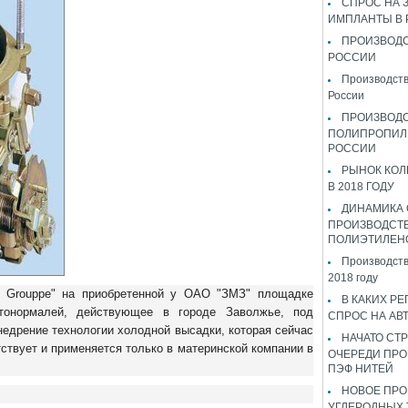
СПРОС НА 
ИМПЛАНТЫ В
ПРОИЗВОДС
РОССИИ
Производств
России
ПРОИЗВОД
ПОЛИПРОПИЛ
РОССИИ
РЫНОК КОЛ
В 2018 ГОДУ
ДИНАМИКА
ПРОИЗВОДСТ
ПОЛИЭТИЛЕН
Производств
2018 году
l Grouppe" на приобретенной у ОАО "ЗМЗ" площадке
В КАКИХ РЕ
втонормалей, действующее в городе Заволжье, под
СПРОС НА АВ
недрение технологии холодной высадки, которая сейчас
НАЧАТО СТР
ствует и применяется только в материнской компании в
ОЧЕРЕДИ ПРО
ПЭФ НИТЕЙ
НОВОЕ ПРО
УГЛЕРОДНЫХ 