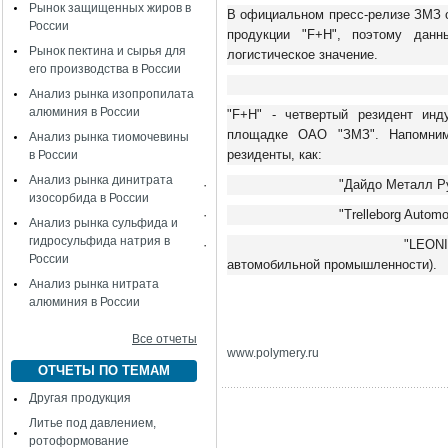
Рынок защищенных жиров в
В официальном пресс-релизе ЗМЗ 
России
продукции "F+H", поэтому дан
Рынок пектина и сырья для
логистическое значение.
его производства в России
Анализ рынка изопропилата
алюминия в России
"F+H" - четвертый резидент инд
площадке ОАО "ЗМЗ". Напомним
Анализ рынка тиомочевины
резиденты, как:
в России
Анализ рынка динитрата
·
"Дайдо Металл Ру
изосорбида в России
·
"Trelleborg Autom
Анализ рынка сульфида и
гидросульфида натрия в
·
"LEONI
России
автомобильной промышленности).
Анализ рынка нитрата
алюминия в России
Все отчеты
www
.
polymery
.
ru
ОТЧЕТЫ ПО ТЕМАМ
Другая продукция
Литье под давлением,
ротоформование