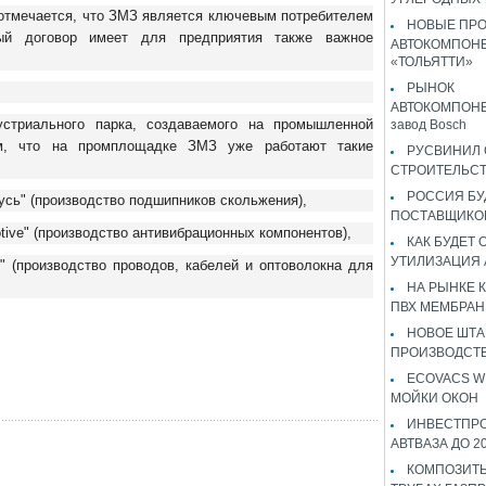
отмечается, что ЗМЗ является ключевым потребителем
НОВЫЕ ПР
ный договор имеет для предприятия также важное
АВТОКОМПОНЕ
«ТОЛЬЯТТИ»
РЫНОК
АВТОКОМПОНЕ
устриального парка, создаваемого на промышленной
завод Bosch
, что на промплощадке ЗМЗ уже работают такие
РУСВИНИЛ 
СТРОИТЕЛЬС
РОССИЯ Б
сь" (производство подшипников скольжения),
ПОСТАВЩИКО
otive" (производство антивибрационных компонентов),
КАК БУДЕТ
УТИЛИЗАЦИЯ
" (производство проводов, кабелей и оптоволокна для
НА РЫНКЕ 
ПВХ МЕМБРАН
НОВОЕ ШТ
ПРОИЗВОДСТВ
ECOVACS W
МОЙКИ ОКОН
ИНВЕСТПР
АВТВАЗА ДО 2
КОМПОЗИТЫ