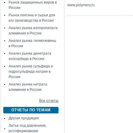
Рынок защищенных жиров в
www
.
polymery
.
ru
России
Рынок пектина и сырья для
его производства в России
Анализ рынка изопропилата
алюминия в России
Анализ рынка тиомочевины
в России
Анализ рынка динитрата
изосорбида в России
Анализ рынка сульфида и
гидросульфида натрия в
России
Анализ рынка нитрата
алюминия в России
Все отчеты
ОТЧЕТЫ ПО ТЕМАМ
Другая продукция
Литье под давлением,
ротоформование