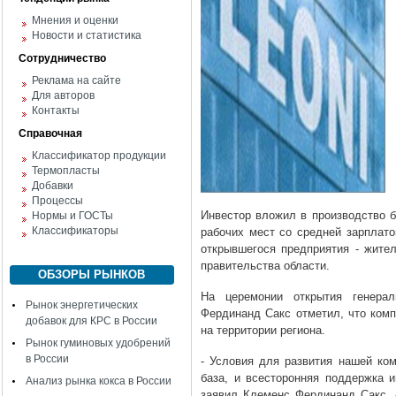
Мнения и оценки
Новости и статистика
Сотрудничество
Реклама на сайте
Для авторов
Контакты
Справочная
Классификатор продукции
Термопласты
Добавки
Процессы
Инвестор вложил в производство б
Нормы и ГОСТы
Классификаторы
рабочих мест со средней зарплато
открывшегося предприятия - жител
правительства области.
ОБЗОРЫ РЫНКОВ
На церемонии открытия генер
Рынок энергетических
Фердинанд Сакс отметил, что ком
добавок для КРС в России
на территории региона.
Рынок гуминовых удобрений
в России
- Условия для развития нашей ком
база, и всесторонняя поддержка и
Анализ рынка кокса в России
заявил Клеменс Фердинанд Сакс. 