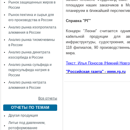
Рынок защищенных жиров в
площадки наших заказчиков в Мо
России
планируем в ближайшей перспектив
Рынок пектина и сырья для
его производства в России
Справка "РГ"
Анализ рынка изопропилата
Концерн "Леони" считается одн
алюминия в России
кабельной продукции для авт
Анализ рынка тиомочевины
инфраструктуры, судостроения, 
в России
118 филиалов, 90 производственны
Анализ рынка динитрата
мира.
изосорбида в России
Текст:
Илья Поносов
(
Нижний Новго
Анализ рынка сульфида и
гидросульфида натрия в
"Российская газета" - www.rg.ru
России
Анализ рынка нитрата
алюминия в России
Все отчеты
ОТЧЕТЫ ПО ТЕМАМ
Другая продукция
Литье под давлением,
ротоформование