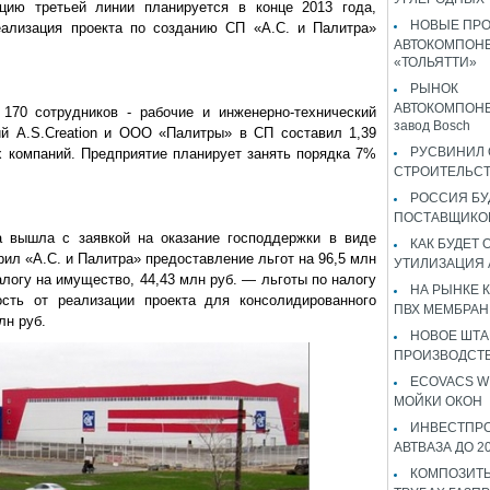
цию третьей линии планируется в конце 2013 года,
НОВЫЕ ПР
реализация проекта по созданию СП «А.С. и Палитра»
АВТОКОМПОНЕ
«ТОЛЬЯТТИ»
РЫНОК
АВТОКОМПОНЕ
170 сотрудников - рабочие и инженерно-технический
завод Bosch
й А.S.Creation и ООО «Палитры» в СП составил 1,39
РУСВИНИЛ 
х компаний. Предприятие планирует занять порядка 7%
СТРОИТЕЛЬС
РОССИЯ Б
ПОСТАВЩИКО
а вышла с заявкой на оказание господдержки в виде
КАК БУДЕТ
рил «А.С. и Палитра» предоставление льгот на 96,5 млн
УТИЛИЗАЦИЯ
алогу на имущество, 44,43 млн руб. — льготы по налогу
НА РЫНКЕ 
сть от реализации проекта для консолидированного
ПВХ МЕМБРАН
лн руб.
НОВОЕ ШТ
ПРОИЗВОДСТВ
ECOVACS W
МОЙКИ ОКОН
ИНВЕСТПР
АВТВАЗА ДО 2
КОМПОЗИТЫ