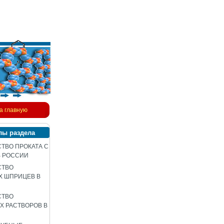
а главную
лы раздела
ТВО ПРОКАТА С
В РОССИИ
СТВО
Х ШПРИЦЕВ В
СТВО
 РАСТВОРОВ В