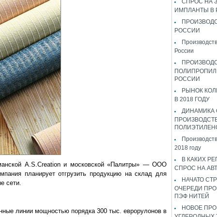
СПРОС НА 
ИМПЛАНТЫ В
ПРОИЗВОДС
РОССИИ
Производств
России
ПРОИЗВОД
ПОЛИПРОПИЛ
РОССИИ
РЫНОК КОЛ
В 2018 ГОДУ
ДИНАМИКА
ПРОИЗВОДСТ
ПОЛИЭТИЛЕН
Производств
2018 году
В КАКИХ РЕ
манской А.S.Creation и московской «Палитры» — ООО
СПРОС НА АВ
омпания планирует отгрузить продукцию на склад для
НАЧАТО СТР
е сети.
ОЧЕРЕДИ ПРО
ПЭФ НИТЕЙ
НОВОЕ ПРО
енные линии мощностью порядка 300 тыс. еврорулонов в
УГЛЕРОДНЫХ 