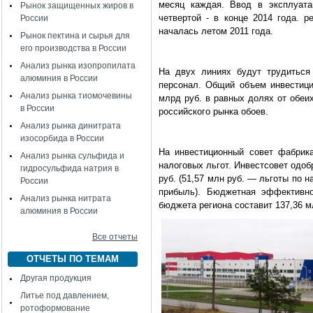
месяц каждая. Ввод в эксплуата
Рынок защищенных жиров в
четвертой - в конце 2014 года. 
России
началась летом 2011 года.
Рынок пектина и сырья для
его производства в России
Анализ рынка изопропилата
На двух линиях будут трудиться 
алюминия в России
персонал. Общий объем инвестици
Анализ рынка тиомочевины
млрд руб. в равных долях от обеи
в России
российского рынка обоев.
Анализ рынка динитрата
изосорбида в России
На инвестиционный совет фабрик
Анализ рынка сульфида и
налоговых льгот. Инвестсовет одоб
гидросульфида натрия в
руб. (51,57 млн руб. — льготы по н
России
прибыль). Бюджетная эффективно
Анализ рынка нитрата
бюджета региона составит 137,36 м
алюминия в России
Все отчеты
ОТЧЕТЫ ПО ТЕМАМ
Другая продукция
Литье под давлением,
ротоформование