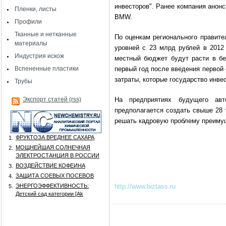
инвесторов". Ранее компания анон
Пленки, листы
BMW.
Профили
Тканные и нетканные
По оценкам регионального правите
материалы
уровней с 23 млрд рублей в 2012 
Индустрия искож
местный бюджет будут расти в бес
Вспененные пластики
первый год после введения первой 
затраты, которые государство инве
Трубы
Экспорт статей (rss)
На предприятиях будущего авт
предполагается создать свыше 28 
решать кадровую проблему преимущ
ФРУКТОЗА ВРЕДНЕЕ САХАРА
1.
МОЩНЕЙШАЯ СОЛНЕЧНАЯ
2.
ЭЛЕКТРОСТАНЦИЯ В РОССИИ
ВОЗДЕЙСТВИЕ КОФЕИНА
3.
ЗАЩИТА СОЕВЫХ ПОСЕВОВ
4.
ЭНЕРГОЭФФЕКТИВНОСТЬ:
http://www.biztass.ru
5.
Детский сад категории [Аk