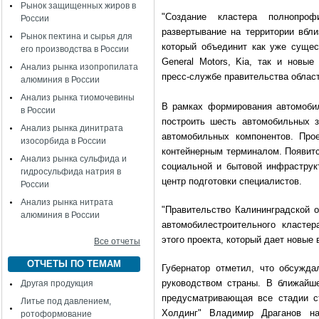
Рынок защищенных жиров в
"Создание кластера полнопроф
России
развертывание на территории вбли
Рынок пектина и сырья для
который объединит как уже суще
его производства в России
General Motors, Kia, так и новы
Анализ рынка изопропилата
пресс-службе правительства област
алюминия в России
Анализ рынка тиомочевины
В рамках формирования автомобил
в России
построить шесть автомобильных з
Анализ рынка динитрата
автомобильных компонентов. Про
изосорбида в России
контейнерным терминалом. Появит
Анализ рынка сульфида и
социальной и бытовой инфраструк
гидросульфида натрия в
центр подготовки специалистов.
России
Анализ рынка нитрата
"Правительство Калининградской 
алюминия в России
автомобилестроительного класте
этого проекта, который дает новые
Все отчеты
ОТЧЕТЫ ПО ТЕМАМ
Губернатор отметил, что обсужда
руководством страны. В ближайше
Другая продукция
предусматривающая все стадии ст
Литье под давлением,
Холдинг" Владимир Драганов н
ротоформование