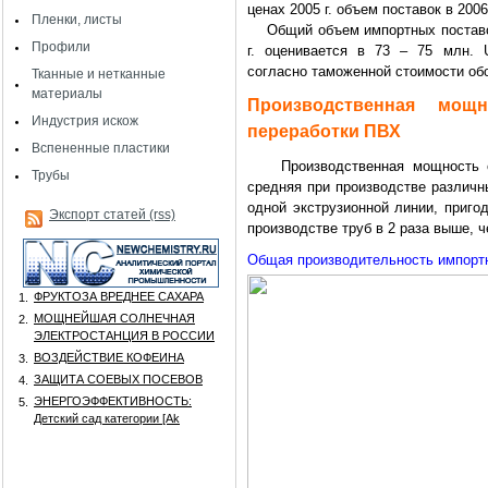
ценах 2005 г. объем поставок в 2006
Пленки, листы
Общий объем импортных поставок
Профили
г. оценивается в 73 – 75 млн. 
согласно таможенной стоимости об
Тканные и нетканные
материалы
Производственная мощ
Индустрия искож
переработки ПВХ
Вспененные пластики
Производственная мощность об
Трубы
средняя при производстве различн
одной экструзионной линии, приго
Экспорт статей (rss)
производстве труб в 2 раза выше, 
Общая производительность импортн
ФРУКТОЗА ВРЕДНЕЕ САХАРА
1.
МОЩНЕЙШАЯ СОЛНЕЧНАЯ
2.
ЭЛЕКТРОСТАНЦИЯ В РОССИИ
ВОЗДЕЙСТВИЕ КОФЕИНА
3.
ЗАЩИТА СОЕВЫХ ПОСЕВОВ
4.
ЭНЕРГОЭФФЕКТИВНОСТЬ:
5.
Детский сад категории [Аk