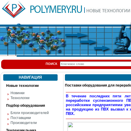
ПОИСК
НАВИГАЦИЯ
Поставки оборудования для перерабо
Новые технологии
Новинки
В течение последних пяти лет
Технологии
переработки суспензионного 
российскими предприятиями увел
Подбор оборудования
на продукцию из ПВХ вызвал к 
Блоги производителей
ПВХ.
Поставщики
Производители
Тенденции рынка