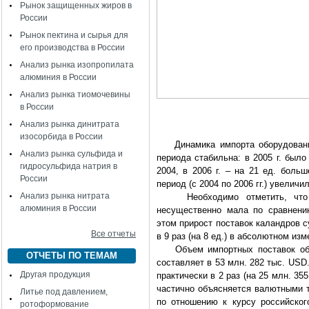
Рынок защищенных жиров в
России
Рынок пектина и сырья для
его производства в России
Анализ рынка изопропилата
алюминия в России
Анализ рынка тиомочевины
в России
Анализ рынка динитрата
изосорбида в России
Динамика импорта оборудования
Анализ рынка сульфида и
периода стабильна: в 2005 г. был
гидросульфида натрия в
2004, в 2006 г. – на 21 ед. боль
России
период (с 2004 по 2006 гг.) увеличи
Анализ рынка нитрата
Необходимо отметить, что до
алюминия в России
несущественно мала по сравнени
этом прирост поставок каландров с
Все отчеты
в 9 раз (на 8 ед.) в абсолютном изме
Объем импортных поставок обор
ОТЧЕТЫ ПО ТЕМАМ
составляет в 53 млн. 282 тыс. USD
Другая продукция
практически в 2 раз (на 25 млн. 35
частично объясняется валютными 
Литье под давлением,
по отношению к курсу российског
ротоформование