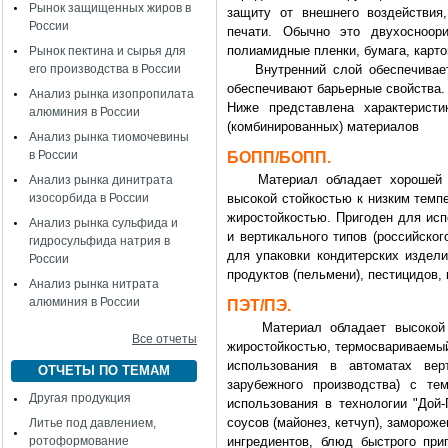
Рынок защищенных жиров в
защиту от внешнего воздействия
России
печати. Обычно это двухосноор
полиамидные пленки, бумага, карт
Рынок пектина и сырья для
его производства в России
Внутренний слой обеспечивает 
обеспечивают барьерные свойства.
Анализ рынка изопропилата
Ниже представлена характеристи
алюминия в России
(комбинированных) материалов
Анализ рынка тиомочевины
в России
БОПП/БОПП.
Материал обладает хорошей пар
Анализ рынка динитрата
изосорбида в России
высокой стойкостью к низким тем
жиростойкостью. Пригоден для исп
Анализ рынка сульфида и
и вертикального типов (российско
гидросульфида натрия в
для упаковки кондитерских издели
России
продуктов (пельмени), пестицидов, 
Анализ рынка нитрата
алюминия в России
ПЭТ/ПЭ.
Материал обладает высокой ар
Все отчеты
жиростойкостью, термосвариваемый
использования в автоматах верт
ОТЧЕТЫ ПО ТЕМАМ
зарубежного производства) с те
Другая продукция
использования в технологии "Дой-
соусов (майонез, кетчуп), замороже
Литье под давлением,
ротоформование
ингредиентов, блюд быстрого приг