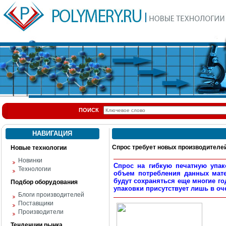
ПОИСК
НАВИГАЦИЯ
Спрос требует новых производителе
Новые технологии
Новинки
Спрос на гибкую печатную упак
Технологии
объем потребления данных мат
будут сохраняться еще многие го
Подбор оборудования
упаковки присутствует лишь в оч
Блоги производителей
Поставщики
Производители
Тенденции рынка