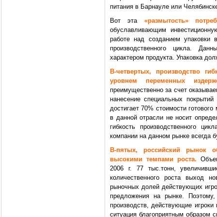
питания в Барнауле или Челябинск
Вот эта
«размытость» потреб
обуславливающим инвестиционную
работе над созданием упаковки в
производственного цикла. Дан
характером продукта. Упаковка дол
В-четвертых, производство ги
уровнем переменных издерже
преимущественно за счет оказываем
нанесение специальных покрытий 
достигает 70% стоимости готового
в данной отрасли не носит опред
гибкость производственного цик
компании на данном рынке всегда 
В-пятых, российский рынок 
высокими темпами роста.
Объем
2006 г. 77 тыс.тонн, увеличивш
количественного роста выход но
рыночных долей действующих игро
предложения на рынке. Поэтому,
производств, действующие игроки 
ситуация благоприятным образом с