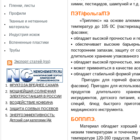
химии, пестицидов, шампуней и т.д.
Пленки, листы
ПЭТ/фольга/ПЭ
Профили
«Триплекс» на основе алюминие
Тканные и нетканные
температур до 105 0С (пастеризац
материалы
фасовке;
Индустрия искож
• обладает высокой прочностью и г
Вспененные пластики
• обеспечивает высокие барьерны
посторонним запахам, защиту от со
Трубы
длительное хранение упакованного 
Экспорт статей (rss)
• обладает высокой прочностью, же
• может применяться в качестве ас
• обладает стабильной формой упак
Пригоден для горячей фасовки
ФРУКТОЗА ВРЕДНЕЕ САХАРА
1.
фасовки). Пригоден для использова
МОЩНЕЙШАЯ СОЛНЕЧНАЯ
продуктов длительного хран
2.
ЭЛЕКТРОСТАНЦИЯ В РОССИИ
ингредиентов, детского питания, 
ВОЗДЕЙСТВИЕ КОФЕИНА
3.
специй, блюд быстрого приготов
ЗАЩИТА СОЕВЫХ ПОСЕВОВ
4.
медицинского инструмента.
ЭНЕРГОЭФФЕКТИВНОСТЬ:
5.
БОПП/ПЭ.
Детский сад категории [Аk
Материал обладает хорошей пар
низким температурам и точечному
температуре 120-160 градусов. При