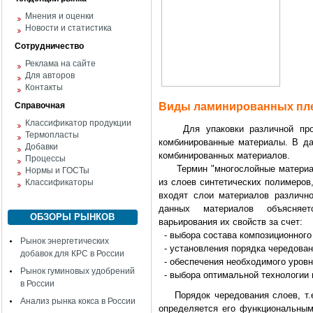
Мнения и оценки
Новости и статистика
Сотрудничество
Реклама на сайте
Для авторов
Контакты
Справочная
Виды ламинированных пл
Классификатор продукции
Для упаковки различной проду
Термопласты
комбинированные материалы. В да
Добавки
комбинированных материалов.
Процессы
Термин "многослойные материалы
Нормы и ГОСТы
из слоев синтетических полимеров
Классификаторы
входят слои материалов различно
данных материалов объясняет
ОБЗОРЫ РЫНКОВ
варьирования их свойств за счет:
- выбора состава композиционного
Рынок энергетических
- установления порядка чередован
добавок для КРС в России
- обеспечения необходимого уровн
Рынок гуминовых удобрений
- выбора оптимальной технологии 
в России
Порядок чередования слоев, т.е.
Анализ рынка кокса в России
определяется его функциональным