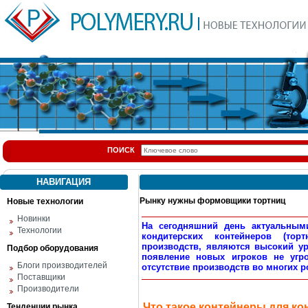
ПОИСК
НАВИГАЦИЯ
Рынку нужны формовщики тортниц
Новые технологии
Новинки
На сегодняшний день актуальным
Технологии
кондитерских контейнеров (тор
производств, являются высокий ур
Подбор оборудования
появление новых игроков не угр
Блоги производителей
отсутствие производств во многих р
Поставщики
Производители
Что такое контейнеры для к
Тенденции рынка