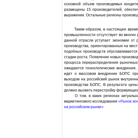
основной объем производимых кондите
размещены 15 производителей, обеспе
выражении. Остальные регионы производя
Таким образом, в настоящее время п
промышленности отсутствует во многих 
данной отрасли уступает экономии от 
производства, ориентированные на мест
подобных производств обуславливается
стадии роста. Появление новых произво
процесса перераспределения рыночных д
ожидаются технологические внедрения,
идет о массовом внедрении БОПС при
выходом на российский рынок внутрен
производства БОПС. В результате цены
должно вызвать перестройку формующих
О том, в каких регионах актуальна о
маркетингового исследования
«
Рынок кон
на российском рынке
».