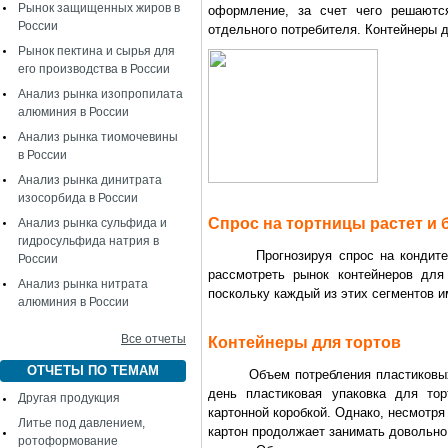
Рынок защищенных жиров в
оформление, за счет чего решаютс
России
отдельного потребителя. Контейнеры 
Рынок пектина и сырья для
его производства в России
Анализ рынка изопропилата
алюминия в России
Анализ рынка тиомочевины
в России
Анализ рынка динитрата
изосорбида в России
Спрос на тортницы растет и 
Анализ рынка сульфида и
гидросульфида натрия в
Прогнозируя спрос на кондитерск
России
рассмотреть рынок контейнеров для
Анализ рынка нитрата
поскольку каждый из этих сегментов и
алюминия в России
Все отчеты
Контейнеры для тортов
ОТЧЕТЫ ПО ТЕМАМ
Объем потребления пластиковых тор
день пластиковая упаковка для то
Другая продукция
картонной коробкой. Однако, несмотря 
Литье под давлением,
картон продолжает занимать довольно
ротоформование