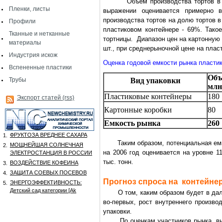
Объем производства тортов в Росс
Пленки, листы
выражении оценивается примерно 
производства тортов на долю тортов в
Профили
пластиковом контейнере - 69%. Тако
Тканные и нетканные
тортницы. Диапазон цен на картонную 
материалы
шт., при среднерыночной цене на пласт
Индустрия искож
Оценка годовой емкости рынка пласти
Вспененные пластики
Объ
Трубы
Вид упаковки
млн
Пластиковые контейнеры
180
Экспорт статей (rss)
Картонные коробки
80
Емкость рынка
260
ФРУКТОЗА ВРЕДНЕЕ САХАРА
1.
Таким образом, потенциальная емкос
МОЩНЕЙШАЯ СОЛНЕЧНАЯ
2.
на 2006 год оценивается на уровне 1
ЭЛЕКТРОСТАНЦИЯ В РОССИИ
тыс. тонн.
ВОЗДЕЙСТВИЕ КОФЕИНА
3.
ЗАЩИТА СОЕВЫХ ПОСЕВОВ
4.
Прогноз спроса на контейне
ЭНЕРГОЭФФЕКТИВНОСТЬ:
5.
Детский сад категории [Аk
О том, каким образом будет в даль
во-первых, рост внутреннего произво
упаковки.
По оценкам участников рынка, внут