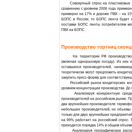
Совокупный спрос на пластиковые конт
сравнению с уровнем 2006 года примерн
примерно на 17% и дороже ПВХ – на 15%
БОПС в России, то БОПС лента будет 
поставки БОПС ленты потребителям мож
ПВХ на БОПС.
Производство тортниц сконц
На территории РФ производством т
(включая одноразовую посуду). Из них 
оставшихся производителей, занимающи
теоретически могут предложить кондите
закупить пресс-форму для соответствующ
Российский рынок кондитерских конте
уровнем концентрации производства. До
Анализируя конкурентную среду, не
производителей на российском рынке. 
два крупнейших производителя термофор
небольших производителей, но объемы 
только для двух крупнейших предприятий 
на 99% работает на российский спрос. 
приходится порядка 14% в общем объем
Анализируя географическое распред