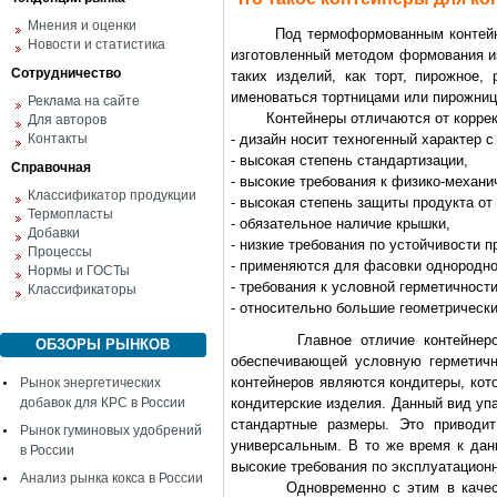
Мнения и оценки
Под термоформованным контейнером
Новости и статистика
изготовленный методом формования и
Сотрудничество
таких изделий, как торт, пирожное,
именоваться тортницами или пирожниц
Реклама на сайте
Контейнеры отличаются от коррексо
Для авторов
Контакты
- дизайн носит техногенный характер
- высокая степень стандартизации,
Справочная
- высокие требования к физико-механи
Классификатор продукции
- высокая степень защиты продукта от
Термопласты
- обязательное наличие крышки,
Добавки
- низкие требования по устойчивости п
Процессы
- применяются для фасовки однородно
Нормы и ГОСТы
- требования к условной герметичности
Классификаторы
- относительно большие геометрическ
Главное отличие контейнеров от
ОБЗОРЫ РЫНКОВ
обеспечивающей условную герметичн
контейнеров являются кондитеры, кот
Рынок энергетических
добавок для КРС в России
кондитерские изделия. Данный вид упа
стандартные размеры. Это приводит
Рынок гуминовых удобрений
универсальным. В то же время к дан
в России
высокие требования по эксплуатацион
Анализ рынка кокса в России
Одновременно с этим в качестве 