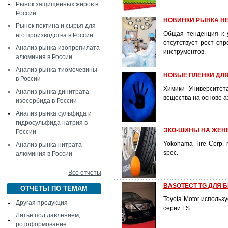
Рынок защищенных жиров в
России
НОВИНКИ РЫНКА Н
Рынок пектина и сырья для
Общая тенденция к у
его производства в России
отсутствует рост сп
Анализ рынка изопропилата
инструментов.
алюминия в России
Анализ рынка тиомочевины
НОВЫЕ ПЛЕНКИ ДЛ
в России
Химики Университет
Анализ рынка динитрата
вещества на основе а
изосорбида в России
Анализ рынка сульфида и
гидросульфида натрия в
ЭКО-ШИНЫ НА ЖЕН
России
Yokohama Tire Corp.
Анализ рынка нитрата
spec.
алюминия в России
Все отчеты
BASOTECT TG ДЛЯ 
ОТЧЕТЫ ПО ТЕМАМ
Toyota Motor использ
Другая продукция
серии LS.
Литье под давлением,
ротоформование