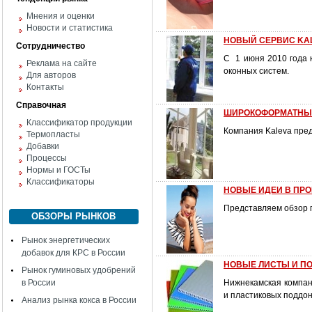
Мнения и оценки
Новости и статистика
НОВЫЙ СЕРВИС KA
Сотрудничество
С 1 июня 2010 года 
Реклама на сайте
оконных систем.
Для авторов
Контакты
Справочная
ШИРОКОФОРМАТНЫЕ
Классификатор продукции
Компания Kaleva пред
Термопласты
Добавки
Процессы
Нормы и ГОСТы
Классификаторы
НОВЫЕ ИДЕИ В ПР
Представляем обзор п
ОБЗОРЫ РЫНКОВ
Рынок энергетических
добавок для КРС в России
НОВЫЕ ЛИСТЫ И П
Рынок гуминовых удобрений
в России
Нижнекамская компан
и пластиковых поддо
Анализ рынка кокса в России