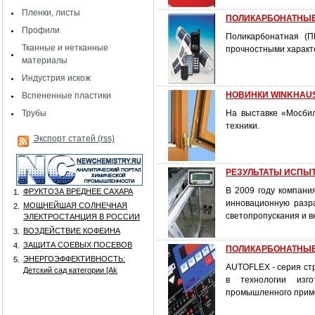
Пленки, листы
ПОЛИКАРБОНАТНЫЕ
Профили
Поликарбонатная (П
Тканные и нетканные
прочностными характе
материалы
Индустрия искож
НОВИНКИ WINKHAUS
Вспененные пластики
Трубы
На выставке «Мосби
техники.
Экспорт статей (rss)
РЕЗУЛЬТАТЫ ИСПЫ
В 2009 году компани
ФРУКТОЗА ВРЕДНЕЕ САХАРА
1.
инновационную разр
МОЩНЕЙШАЯ СОЛНЕЧНАЯ
2.
светопропускания и в
ЭЛЕКТРОСТАНЦИЯ В РОССИИ
ВОЗДЕЙСТВИЕ КОФЕИНА
3.
ЗАЩИТА СОЕВЫХ ПОСЕВОВ
4.
ПОЛИКАРБОНАТНЫЕ
ЭНЕРГОЭФФЕКТИВНОСТЬ:
5.
AUTOFLEX - серия ст
Детский сад категории [Аk
в технологии изго
промышленного приме