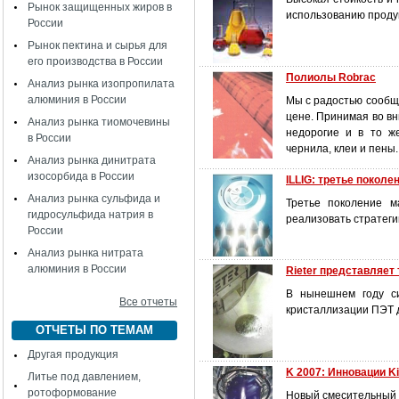
Рынок защищенных жиров в
использованию продук
России
Рынок пектина и сырья для
его производства в России
Полиолы Robrac
Анализ рынка изопропилата
алюминия в России
Мы с радостью сообщ
цене. Принимая во в
Анализ рынка тиомочевины
недорогие и в то ж
в России
чернила, клеи и пены.
Анализ рынка динитрата
изосорбида в России
ILLIG: третье покол
Анализ рынка сульфида и
Третье поколение м
гидросульфида натрия в
реализовать стратеги
России
Анализ рынка нитрата
алюминия в России
Rieter представляет
В нынешнем году си
Все отчеты
кристаллизации ПЭТ д
ОТЧЕТЫ ПО ТЕМАМ
Другая продукция
K 2007: Инновации Ki
Литье под давлением,
ротоформование
Новый смесительный 