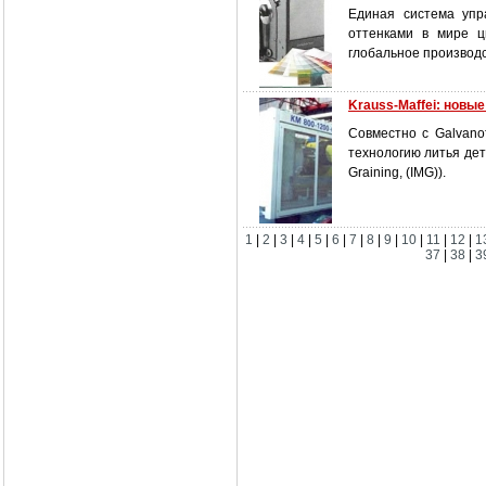
Единая система упр
оттенками в мире ц
глобальное производс
Krauss-Maffei: новы
Совместно с Galvano
технологию литья дет
Graining, (IMG)).
1
|
2
|
3
|
4
|
5
|
6
|
7
|
8
|
9
|
10
|
11
|
12
|
1
37
|
38
|
3