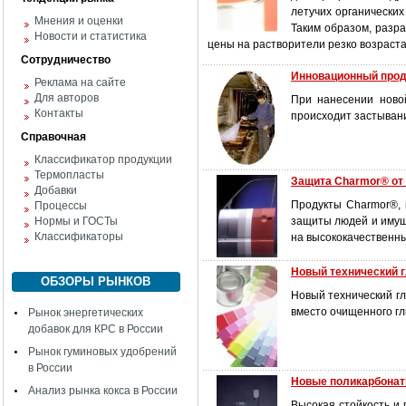
летучих органических
Мнения и оценки
Таким образом, разра
Новости и статистика
цены на растворители резко возраста
Сотрудничество
Инновационный прод
Реклама на сайте
Для авторов
При нанесении ново
Контакты
происходит застывани
Справочная
Классификатор продукции
Термопласты
Защита Charmor® от 
Добавки
Продукты Charmor®,
Процессы
Нормы и ГОСТы
защиты людей и имущ
Классификаторы
на высококачественн
Новый технический г
ОБЗОРЫ РЫНКОВ
Новый технический гл
вместо очищенного г
Рынок энергетических
добавок для КРС в России
Рынок гуминовых удобрений
в России
Новые поликарбонат
Анализ рынка кокса в России
Высокая стойкость и