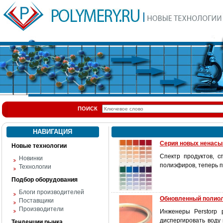
ПОИСК
НАВИГАЦИЯ
Серия новых ненасы
Новые технологии
Спектр продуктов, 
Новинки
полиэфиров, теперь 
Технологии
Подбор оборудования
Блоги производителей
Обновленный полиол 
Поставщики
Производители
Инженеры Perstorp 
диспергировать воду
Тенденции рынка