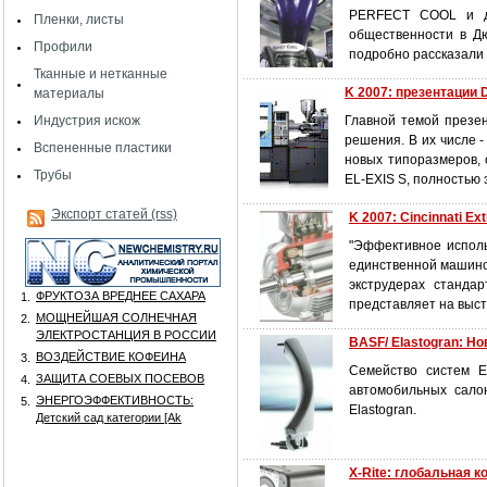
PERFECT COOL и др
Пленки, листы
общественности в Д
Профили
подробно рассказали
Тканные и нетканные
K 2007: презентации
материалы
Индустрия искож
Главной темой презен
решения. В их числе 
Вспененные пластики
новых типоразмеров,
Трубы
EL-EXIS S, полностью 
Экспорт статей (rss)
K 2007: Cincinnati Ex
"Эффективное исполь
единственной машино
экструдерах станда
ФРУКТОЗА ВРЕДНЕЕ САХАРА
1.
представляет на выст
МОЩНЕЙШАЯ СОЛНЕЧНАЯ
2.
ЭЛЕКТРОСТАНЦИЯ В РОССИИ
BASF/ Elastogran: Н
ВОЗДЕЙСТВИЕ КОФЕИНА
3.
Семейство систем E
ЗАЩИТА СОЕВЫХ ПОСЕВОВ
4.
автомобильных сало
ЭНЕРГОЭФФЕКТИВНОСТЬ:
5.
Elastogran.
Детский сад категории [Аk
X-Rite: глобальная 