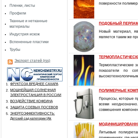
поверхности полимер
Пленки, листы
Профили
Тканные и нетканные
ПОДОБНЫЙ ПЕРЛАМУТ
материалы
Новый материал, яв
Индустрия искож
является таким же пр
Вспененные пластики
Трубы
ТЕРМОПЛАСТИЧЕСК
Экспорт статей (rss)
Термопластические э
показатели по со
высокотехнологичным
ФРУКТОЗА ВРЕДНЕЕ САХАРА
1.
МОЩНЕЙШАЯ СОЛНЕЧНАЯ
2.
ПОЛИМЕРНЫЕ КОМПО
ЭЛЕКТРОСТАНЦИЯ В РОССИИ
Процессы, которые 
ВОЗДЕЙСТВИЕ КОФЕИНА
3.
всеми неоднозначно
ЗАЩИТА СОЕВЫХ ПОСЕВОВ
4.
совмешения компонен
ЭНЕРГОЭФФЕКТИВНОСТЬ:
5.
Детский сад категории [Аk
МОДИФИЦИРОВАННЫ
Литьевые полиурета
применениях, где нео