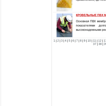
КРОВЕЛЬНЫЕ ПВХ 
Основная ПВХ мембра
показателями долг
высоконадежными реш
1
|
2
|
3
|
4
|
5
|
6
|
7
|
8
|
9
|
10
|
11
|
12
|
1
37
|
38
|
3