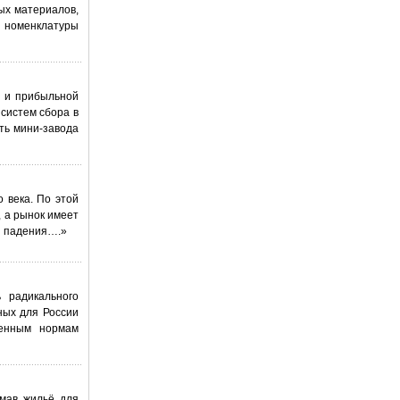
ых материалов,
 номенклатуры
й и прибыльной
систем сбора в
ть мини-завода
 века. По этой
, а рынок имеет
и падения….»
 радикального
ных для России
менным нормам
умав жильё для