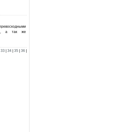
 превосходными
та, а так же
|
33
|
34
|
35
|
36
|