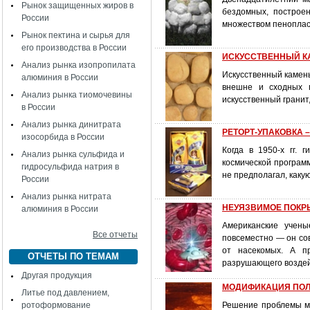
Рынок защищенных жиров в
бездомных, построе
России
множеством пеноплас
Рынок пектина и сырья для
его производства в России
ИСКУССТВЕННЫЙ КАМ
Анализ рынка изопропилата
Искусственный камен
алюминия в России
внешне и сходных п
Анализ рынка тиомочевины
искусственный гранит
в России
Анализ рынка динитрата
РЕТОРТ-УПАКОВКА –
изосорбида в России
Когда в 1950-х гг.
Анализ рынка сульфида и
космической программ
гидросульфида натрия в
не предполагал, каку
России
Анализ рынка нитрата
НЕУЯЗВИМОЕ ПОКРЫ
алюминия в России
Американские учены
Все отчеты
повсеместно — он со
от насекомых. А п
ОТЧЕТЫ ПО ТЕМАМ
разрушающего воздей
Другая продукция
МОДИФИКАЦИЯ ПОЛИМ
Литье под давлением,
ротоформование
Решение проблемы м