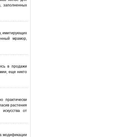
, заполненных
в, имитирующих
енный мрамор,
ись в продажи
рмии, еще никто
о практически
пасив растения
 искусства от
на модификации