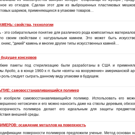
нное из отходов. Сделан этот дом из выброшенных пластиковых мешков
товых шариков, применяющихся в упаковке товаров…
ЕНЬ: свойства, технологии
ь - это собирательное понятие для различного рода композитных материало
о своим свойствам с натуральным камнем. Это может быть искусств
, оникс, "дикий" камень и многие другие типы искусственных камней…
 будущее консервов
 гибкие пакеты под стерилизацию были разработаны в США и применял
ы Apollo, а в конце 1960-х гг. были «взяты на вооружение» американской а
ю роль следует сыграть данному виду упаковки в будущем.
ТИЕ: самовосстанавливающийся полимер
е изобрели самовосстанавливающийся полимер. Использовать его можн
вершенно нетоксичен и его можно наносить даже на стволы деревьев, обезо
розрачность полимера делает его идеальным для защиты предметов
ствия внешней среды.
ЕРОВ: осаждение металлов на поверхность
одификации поверхности полимеров предложили ученые. Метод основан 