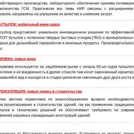
ействующего производства, лабораторного обеспечения приемки полимерн
 количества ГСМ. Практически все темы НИР связаны с расширением
алов, направлены на улучшение их качества и снижение затрат.
УТЫЛОК: мобильный мини-завод
cycling представляет уникальное инновационное решение по эффективно
 ПЭТ бутылок с полигонов твёрдых бытовых отходов (ТБО) и муниципальных 
одные для дальнейшей переработки в конечные продукты. Производительнос
с.
ОВКА: новые идеи
рмовки используется на зарубежном рынке с начала 60-ых годов прошлого
нологии и её внедренность в другие отрасли там носит законченный характер
авшийся вид и находится в стадии циклически сменяющих друг друга роста 
ИЗОЛЯЦИЯ: новые нормы в строительстве
лее жестких нормативов по энергосбережению вызвало необходимость
в проектирования и строительства зданий, так как применение традицион
иалов и технических решений не обеспечивает требуемого по совре
ивления наружных ограждающих конструкций зданий.
льчишка из Массачусетса выиграл конкурс "Сокровища из мусора", прид