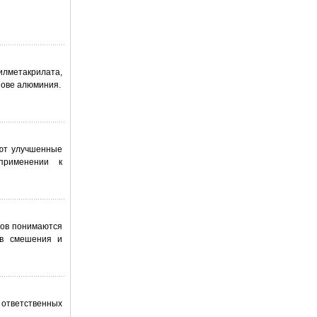
лметакрилата,
нове алюминия.
уют улучшенные
применении к
лов понимаются
ов смешения и
ответственных