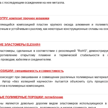
а с последующим осаждением на нее металла.
РУ: композит прочнее керамики
ляющийся композицией пластин хрупкого оксида алюминия и полимети
очным и устойчивым к разлому, как некоторые конструкционные сплавы на ос
ИЕ ЭЛАСТОМЕРЫ ELEXAR®
ластомеры, сделанные в соответствии с резолюцией "RoHS", демонстрир
противлению открытому пламени и термической стабильности в 
 проводам, кабелям и соединителям.
ЗИЦИИ: смешиваемость и совместимость
происходят при смешивании и совмещении различных полимерных материа
. Автор «без излишней научности» пытается объяснить суть процесс
тов в полимерных композициях.
Е ПОЛИМЕРНЫЕ ПОРОШКИ: потребление
ны являются довольно дорогим видом эластомеров использующихся в 
бходима ударная прочность, долговечность и низкая стоимость литья.