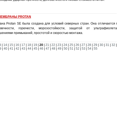
МЕМБРАНЫ PROTAN
на Protan SE была создана для условий северных стран. Она отличается
овечности, горючести, морозостойкости, защитой от ультрафиоле
ениями примыканий, простотой и скоростью монтажа.
3
|
14
|
15
|
16
|
17
|
18
|
19
|
20
|
21
|
22
|
23
|
24
|
25
|
26
|
27
|
28
|
29
|
30
|
31
|
32
9
|
40
|
41
|
42
|
43
|
44
|
45
|
46
|
47
|
48
|
49
|
50
|
51
|
52
|
53
|
54
|
55