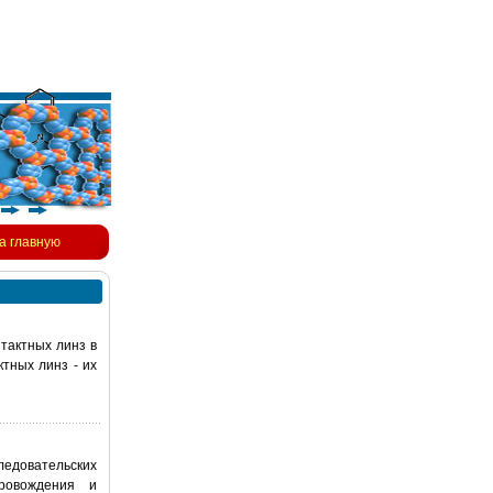
а главную
тактных линз в
тных линз - их
ледовательских
провождения и