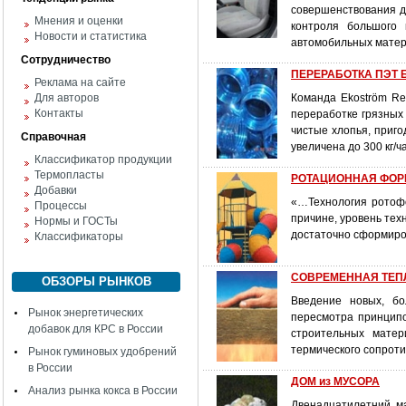
совершенствования д
Мнения и оценки
контроля большого
Новости и статистика
автомобильных матери
Сотрудничество
ПЕРЕРАБОТКА ПЭТ Б
Реклама на сайте
Для авторов
Команда Ekoström Re
Контакты
переработке грязных
чистые хлопья, приг
Справочная
увеличена до 300 кг/ча
Классификатор продукции
Термопласты
РОТАЦИОННАЯ ФОРМ
Добавки
«…Технология ротофо
Процессы
причине, уровень тех
Нормы и ГОСТы
достаточно сформиров
Классификаторы
СОВРЕМЕННАЯ ТЕПЛО
ОБЗОРЫ РЫНКОВ
Введение новых, бо
Рынок энергетических
пересмотра принципо
добавок для КРС в России
строительных матер
термического сопрот
Рынок гуминовых удобрений
в России
ДОМ из МУСОРА
Анализ рынка кокса в России
Двенадцатилетний ма