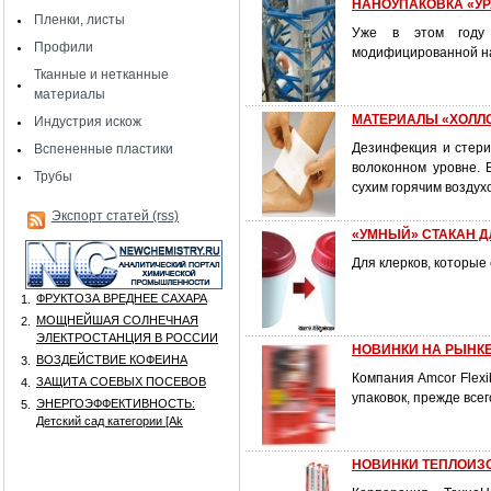
НАНОУПАКОВКА «У
Пленки, листы
Уже в этом году «
Профили
модифицированной н
Тканные и нетканные
материалы
МАТЕРИАЛЫ «ХОЛЛ
Индустрия искож
Дезинфекция и стер
Вспененные пластики
волоконном уровне. 
Трубы
сухим горячим воздух
Экспорт статей (rss)
«УМНЫЙ» СТАКАН Д
Для клерков, которые
ФРУКТОЗА ВРЕДНЕЕ САХАРА
1.
МОЩНЕЙШАЯ СОЛНЕЧНАЯ
2.
ЭЛЕКТРОСТАНЦИЯ В РОССИИ
НОВИНКИ НА РЫНКЕ
ВОЗДЕЙСТВИЕ КОФЕИНА
3.
Компания Amcor Flexi
ЗАЩИТА СОЕВЫХ ПОСЕВОВ
4.
упаковок, прежде все
ЭНЕРГОЭФФЕКТИВНОСТЬ:
5.
Детский сад категории [Аk
НОВИНКИ ТЕПЛОИЗО