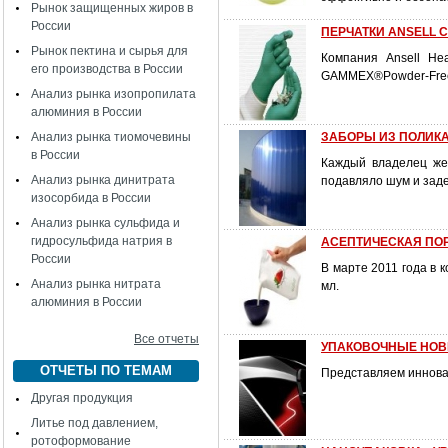
Рынок защищенных жиров в
России
ПЕРЧАТКИ ANSELL
Рынок пектина и сырья для
Компания Ansell He
его производства в России
GAMMEX®Powder-Free g
Анализ рынка изопропилата
алюминия в России
Анализ рынка тиомочевины
ЗАБОРЫ ИЗ ПОЛИК
в России
Каждый владелец же
Анализ рынка динитрата
подавляло шум и зад
изосорбида в России
Анализ рынка сульфида и
гидросульфида натрия в
АСЕПТИЧЕСКАЯ ПО
России
В марте 2011 года в 
Анализ рынка нитрата
мл.
алюминия в России
Все отчеты
УПАКОВОЧНЫЕ НОВИ
ОТЧЕТЫ ПО ТЕМАМ
Представляем инновац
Другая продукция
Литье под давлением,
ротоформование