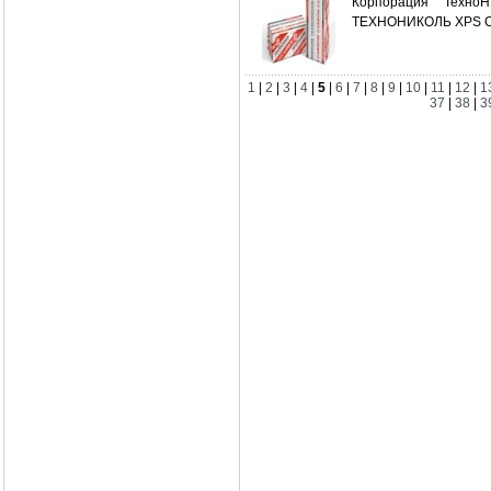
Корпорация ТехноН
ТЕХНОНИКОЛЬ XPS CAR
1
|
2
|
3
|
4
|
5
|
6
|
7
|
8
|
9
|
10
|
11
|
12
|
1
37
|
38
|
3