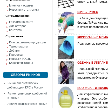
строительный продукт
Мнения и оценки
Новости и статистика
ШИНЫ TYREX
Сотрудничество
На базе действующег
Реклама на сайте
бренда TyRex. уже н
Для авторов
и может поставляться
Контакты
Справочная
КРОВЕЛЬНЫЕ МЕМ
Классификатор продукции
Полимерные кровельн
Термопласты
Добавки
Процессы
Нормы и ГОСТы
ОДЕЖНЫЕ УТЕПЛИТ
Классификаторы
Необычный экспериме
этом предприятии с
ОБЗОРЫ РЫНКОВ
пластиковая бутылка 
Рынок энергетических
добавок для КРС в России
ECOPACK – инноваци
Рынок гуминовых удобрений
Для эффективного вы
в России
упаковке. Это особ
основных целей ком
Анализ рынка кокса в России
эффективно и безопа