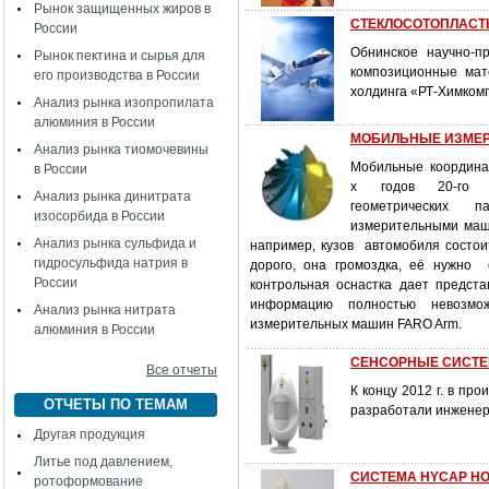
Рынок защищенных жиров в
СТЕКЛОСОТОПЛАСТЫ
России
Обнинское научно-п
Рынок пектина и сырья для
композиционные мат
его производства в России
холдинга «РТ-Химком
Анализ рынка изопропилата
алюминия в России
МОБИЛЬНЫЕ ИЗМЕ
Анализ рынка тиомочевины
Мобильные координа
в России
х годов 20-го 
Анализ рынка динитрата
геометрических 
изосорбида в России
измерительными маш
Анализ рынка сульфида и
например, кузов автомобиля состои
гидросульфида натрия в
дорого, она громоздка, её нужно 
России
контрольная оснастка дает предста
информацию полностью невозмо
Анализ рынка нитрата
измерительных машин FARO Arm.
алюминия в России
СЕНСОРНЫЕ СИСТЕ
Все отчеты
К концу 2012 г. в пр
ОТЧЕТЫ ПО ТЕМАМ
разработали инженер
Другая продукция
Литье под давлением,
СИСТЕМА HYCAP Н
ротоформование