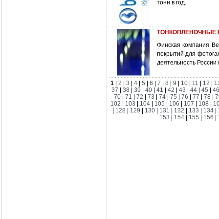
тонн в год.
ТОНКОПЛЁНОЧНЫЕ 
Финская компания Be
покрытий для фотога
деятельность России 
1
|
2
|
3
|
4
|
5
|
6
|
7
|
8
|
9
|
10
|
11
|
12
|
1
37
|
38
|
39
|
40
|
41
|
42
|
43
|
44
|
45
|
4
70
|
71
|
72
|
73
|
74
|
75
|
76
|
77
|
78
|
7
102
|
103
|
104
|
105
|
106
|
107
|
108
|
1
|
128
|
129
|
130
|
131
|
132
|
133
|
134
|
153
|
154
|
155
|
156
|