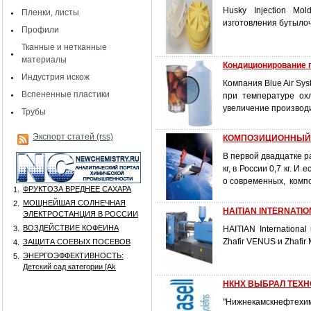
Husky Injection Mo
Пленки, листы
изготовления бутыло
Профили
Тканные и нетканные
материалы
Кондиционирование 
Индустрия искож
Компания Blue Air Sy
Вспененные пластики
при температуре ох
увеличение производи
Трубы
Экспорт статей (rss)
КОМПОЗИЦИОННЫЙ 
В первой двадцатке р
кг, в России 0,7 кг. 
о современных, комп
ФРУКТОЗА ВРЕДНЕЕ САХАРА
1.
МОЩНЕЙШАЯ СОЛНЕЧНАЯ
2.
HAITIAN INTERNATION
ЭЛЕКТРОСТАНЦИЯ В РОССИИ
ВОЗДЕЙСТВИЕ КОФЕИНА
3.
HAITIAN Internation
Zhafir VENUS и Zhafi
ЗАЩИТА СОЕВЫХ ПОСЕВОВ
4.
ЭНЕРГОЭФФЕКТИВНОСТЬ:
5.
Детский сад категории [Аk
НКНХ ВЫБРАЛ ТЕХН
"Нижнекамскнефтехим