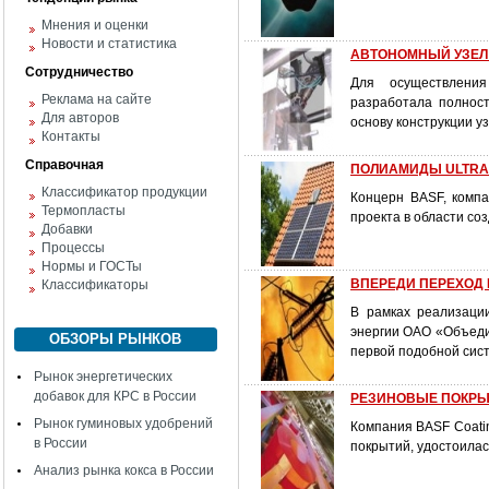
Мнения и оценки
Новости и статистика
АВТОНОМНЫЙ УЗЕЛ
Сотрудничество
Для осуществлени
Реклама на сайте
разработала полност
Для авторов
основу конструкции уз
Контакты
Справочная
ПОЛИАМИДЫ ULTRA
Классификатор продукции
Концерн BASF, компа
Термопласты
проекта в области со
Добавки
Процессы
Нормы и ГОСТы
ВПЕРЕДИ ПЕРЕХОД
Классификаторы
В рамках реализаци
энергии ОАО «Объедин
ОБЗОРЫ РЫНКОВ
первой подобной сис
Рынок энергетических
добавок для КРС в России
РЕЗИНОВЫЕ ПОКРЫТ
Рынок гуминовых удобрений
Компания BASF Coati
в России
покрытий, удостоилас
Анализ рынка кокса в России