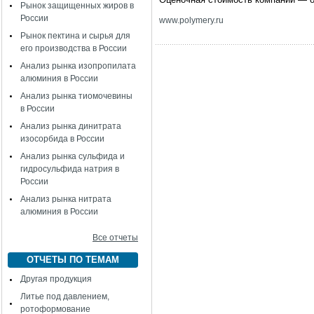
Рынок защищенных жиров в
России
www.polymery.ru
Рынок пектина и сырья для
его производства в России
Анализ рынка изопропилата
алюминия в России
Анализ рынка тиомочевины
в России
Анализ рынка динитрата
изосорбида в России
Анализ рынка сульфида и
гидросульфида натрия в
России
Анализ рынка нитрата
алюминия в России
Все отчеты
ОТЧЕТЫ ПО ТЕМАМ
Другая продукция
Литье под давлением,
ротоформование