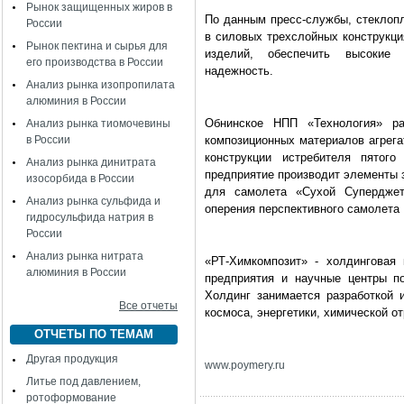
Рынок защищенных жиров в
По данным пресс-службы, стеклоп
России
в силовых трехслойных конструкци
Рынок пектина и сырья для
изделий, обеспечить высокие 
его производства в России
надежность.
Анализ рынка изопропилата
алюминия в России
Обнинское НПП «Технология» ра
Анализ рынка тиомочевины
в России
композиционных материалов агрега
конструкции истребителя пятог
Анализ рынка динитрата
предприятие производит элементы
изосорбида в России
для самолета «Сухой Суперджет
Анализ рынка сульфида и
оперения перспективного самолета
гидросульфида натрия в
России
Анализ рынка нитрата
«РТ-Химкомпозит» - холдинговая 
алюминия в России
предприятия и научные центры п
Холдинг занимается разработкой 
Все отчеты
космоса, энергетики, химической о
ОТЧЕТЫ ПО ТЕМАМ
Другая продукция
www
.
poymery
.
ru
Литье под давлением,
ротоформование