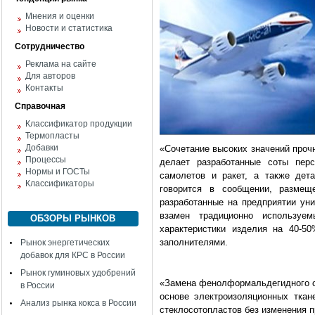
Мнения и оценки
Новости и статистика
Сотрудничество
Реклама на сайте
Для авторов
Контакты
Справочная
Классификатор продукции
Термопласты
Добавки
«Сочетание высоких значений прочн
Процессы
делает разработанные соты перс
Нормы и ГОСТы
самолетов и ракет, а также дет
Классификаторы
говорится в сообщении, размещ
разработанные на предприятии уни
взамен традиционно используем
ОБЗОРЫ РЫНКОВ
характеристики изделия на 40-5
заполнителями.
Рынок энергетических
добавок для КРС в России
Рынок гуминовых удобрений
«Замена фенолформальдегидного с
в России
основе электроизоляционных ткан
Анализ рынка кокса в России
стеклосотопластов без изменения пр