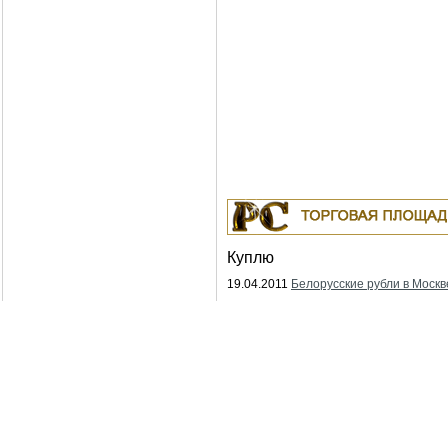
Куплю
19.04.2011
Белорусские рубли в Москв
18.04.2011
Индустриальные масла: И-
ИГНЕ-68, ИГНЕ-32, ИС-20, ИГС-68,И-5
И-50А, ИЛС-5, ИЛС-10, ИЛС-220(Мо), 
Москва
04.04.2011
Куплю Биг-Бэги, МКР на пе
Москва