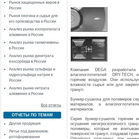
Рынок защищенных жиров в
России
Рынок пектина и сырья для
его производства в России
Анализ рынка изопропилата
алюминия в России
Анализ рынка тиомочевины
в России
Анализ рынка динитрата
изосорбида в России
Анализ рынка сульфида и
Компания DEGA разработала
влагопоглотителей DRY-TECH, к
гидросульфида натрия в
горячим воздухом. Они использу
России
влажности сырья или для закреп
Анализ рынка нитрата
гранул.
алюминия в России
Бункер-сушилка для полимеров се
материалов, а влагопоглотите
Все отчеты
материалов.
ОТЧЕТЫ ПО ТЕМАМ
Серия бункер-сушилок горячим 
Другая продукция
осушения негигроскопичного гран
полимеры, которые не впитыва
Литье под давлением,
поверхности гранул, создавая сра
ротоформование
Обработка пластмасс при налич