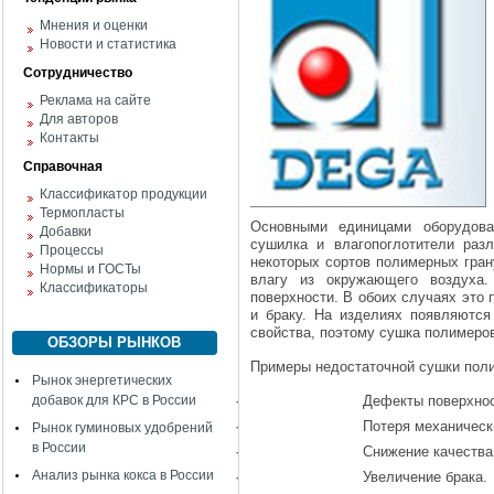
Мнения и оценки
Новости и статистика
Сотрудничество
Реклама на сайте
Для авторов
Контакты
Справочная
Классификатор продукции
Термопласты
Основными единицами оборудова
Добавки
сушилка и влагопоглотители разл
Процессы
некоторых сортов полимерных гран
Нормы и ГОСТы
влагу из окружающего воздуха.
Классификаторы
поверхности. В обоих случаях это
и браку. На изделиях появляются
свойства, поэтому сушка полимеров
ОБЗОРЫ РЫНКОВ
Примеры недостаточной сушки поли
Рынок энергетических
добавок для КРС в России
·
Дефекты поверхнос
·
Потеря механическ
Рынок гуминовых удобрений
в России
·
Снижение качества
Анализ рынка кокса в России
·
Увеличение брака.