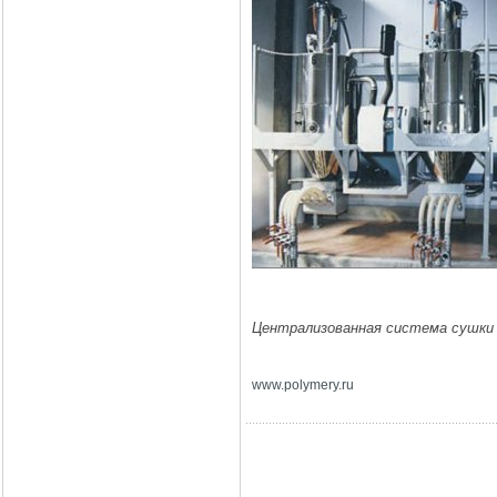
Централизованная система сушки 
www
.
polymery
.
ru