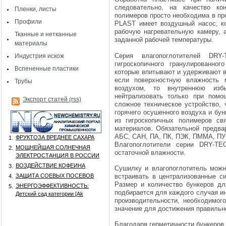
следовательно, на качество ко
Пленки, листы
полимеров просто необходима в пр
Профили
PLAST имеет воздушный насос, к
рабочую нагревательную камеру, а
Тканные и нетканные
заданной рабочей температуры.
материалы
Серия влагопоглотителей DRY
Индустрия искож
гигроскопичного гранулированно
Вспененные пластики
которые впитывают и удерживают в
если поверхностную влажность 
Трубы
воздухом, то внутреннюю из
нейтрализовать только при помо
Экспорт статей (rss)
сложное техническое устройство, 
горячего осушенного воздуха и бу
из гигроскопичных полимеров св
материалов. Обязательной предва
АБС, САН, ПА, ПК, ПЭК, ПММА, ПУР
ФРУКТОЗА ВРЕДНЕЕ САХАРА
1.
Влагопоглотители серии DRY-T
МОЩНЕЙШАЯ СОЛНЕЧНАЯ
2.
остаточной влажности.
ЭЛЕКТРОСТАНЦИЯ В РОССИИ
ВОЗДЕЙСТВИЕ КОФЕИНА
3.
Сушилку и влагопоглотитель можн
ЗАЩИТА СОЕВЫХ ПОСЕВОВ
встраивать в централизованные с
4.
Размер и количество бункеров д
ЭНЕРГОЭФФЕКТИВНОСТЬ:
5.
подбирается для каждого случая и
Детский сад категории [Аk
производительности, необходимо
значение для достижения правильно
Благодаря герметичности бункеров