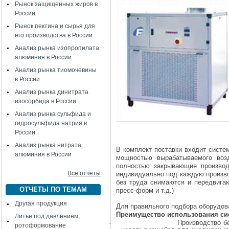
Рынок защищенных жиров в
России
Рынок пектина и сырья для
его производства в России
Анализ рынка изопропилата
алюминия в России
Анализ рынка тиомочевины
в России
Анализ рынка динитрата
изосорбида в России
Анализ рынка сульфида и
гидросульфида натрия в
России
Анализ рынка нитрата
В комплект поставки входит систе
алюминия в России
мощностью вырабатываемого возд
полностью закрывающие производ
Все отчеты
индивидуально под каждую произво
без труда снимаются и передвигаю
ОТЧЕТЫ ПО ТЕМАМ
пресс-форм и т.д.)
Другая продукция
Для правильного подбора оборудова
Преимущество использования си
Литье под давлением,
·
Производство б
ротоформование