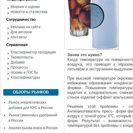
Мнения и оценки
Новости и статистика
Сотрудничество
Реклама на сайте
Для авторов
Контакты
Справочная
Классификатор продукции
Зачем это нужно?
Термопласты
Когда температура на поверхнос
Добавки
воздуха, это приводит к образо
Процессы
литьевом и экструзионно-выдувном
Нормы и ГОСТы
Классификаторы
При высокой температуре окружаю
избежание образования конденса
формах. Повышение температуры
ОБЗОРЫ РЫНКОВ
изделия и, следовательно, снижае
стенок изделия (эффект апельсинов
Рынок энергетических
Решение этой проблемы – соз
добавок для КРС в России
Антизапотеватель пресс- форм фи
Рынок гуминовых удобрений
воздух с точкой росы 4°C, который 
в России
форм. Результат – возможность
температурой без проблемы с конд
Анализ рынка кокса в России