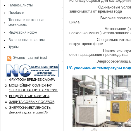
использующейся для охлаждени
Пленки, листы
·
Одинаковые услов
зависимости от времени года
Профили
·
Высокая произво
Тканные и нетканные
цикла
материалы
·
Автономное (н
Индустрия искож
несколько машин) использование
·
Специально изгота
Вспененные пластики
вокруг пресс форм
Трубы
·
Низкие эксплу
счет наращивания производства
Экспорт статей (rss)
·
Энергосберегающа
1°C
увеличение температуры вод
ФРУКТОЗА ВРЕДНЕЕ САХАРА
1.
МОЩНЕЙШАЯ СОЛНЕЧНАЯ
2.
ЭЛЕКТРОСТАНЦИЯ В РОССИИ
ВОЗДЕЙСТВИЕ КОФЕИНА
3.
ЗАЩИТА СОЕВЫХ ПОСЕВОВ
4.
ЭНЕРГОЭФФЕКТИВНОСТЬ:
5.
Детский сад категории [Аk