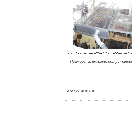
Примеры использования установк
www
.
polymery
.
ru