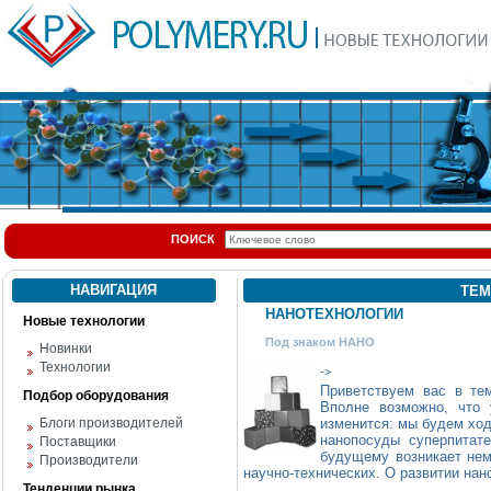
ПОИСК
НАВИГАЦИЯ
ТЕМ
НАНОТЕХНОЛОГИИ
Новые технологии
Под знаком НАНО
Новинки
Технологии
->
Приветствуем вас в те
Подбор оборудования
Вполне возможно, что
Блоги производителей
изменится: мы будем ход
нанопосуды суперпитат
Поставщики
будущему возникает нем
Производители
научно-технических. О развитии нан
Тенденции рынка