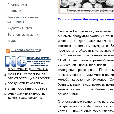
Пленки, листы
Профили
Тканные и нетканные
Фото с сайта Института катали
материалы
Индустрия искож
Сейчас в России есть два опытных
Вспененные пластики
объемом продукции около 500 тонн.
исчисляется десятками тысяч тонн
Трубы
окажется в сильном выигрыше. Бл
Экспорт статей (rss)
прочности, стойкости к истиранию 
+65°С он нашел применение во мно
СВМПЭ изготовляют разнообразны
химической промышленности — д
ФРУКТОЗА ВРЕДНЕЕ САХАРА
1.
облицовки реакторов. Пласти
МОЩНЕЙШАЯ СОЛНЕЧНАЯ
промышленности: ими можно облицо
2.
ЭЛЕКТРОСТАНЦИЯ В РОССИИ
желоба загрузочных бункеров. С
ВОЗДЕЙСТВИЕ КОФЕИНА
3.
боевых машин, эндопроте-зы, покр
ЗАЩИТА СОЕВЫХ ПОСЕВОВ
4.
летних катков… Еще более прив
ЭНЕРГОЭФФЕКТИВНОСТЬ:
основе СВМПЭ.
5.
Детский сад категории [Аk
Отечественную технологию изгото
из красноярского Института хими
черты — применение механической