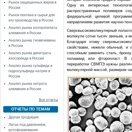
Рынок защищенных жиров в
Одну из интересных технологи
России
распространенных полимеров соз
Рынок пектина и сырья для
федеральной целевой программ
его производства в России
направлениям развития научно-тех
Анализ рынка изопропилата
Сверхвысокомолекулярный полиэтил
алюминия в России
молекуле сотни тысяч звеньев, а 
Анализ рынка тиомочевины
Благодаря этому сверхвысокомо
в России
свойствами, нежели обычный, и 
способным заменить сталь, бронзу
Анализ рынка динитрата
изосорбида в России
полиамид или фторопласт. В з
переработки СВМПЭ нужны различ
Анализ рынка сульфида и
молекулярной массой, размером ча
гидросульфида натрия в
России
Анализ рынка нитрата
алюминия в России
Все отчеты
ОТЧЕТЫ ПО ТЕМАМ
Другая продукция
Литье под давлением,
ротоформование