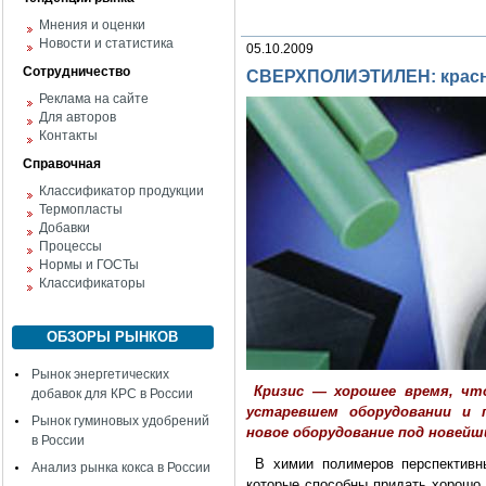
Мнения и оценки
Новости и статистика
05.10.2009
Сотрудничество
СВЕРХПОЛИЭТИЛЕН: красн
Реклама на сайте
Для авторов
Контакты
Справочная
Классификатор продукции
Термопласты
Добавки
Процессы
Нормы и ГОСТы
Классификаторы
ОБЗОРЫ РЫНКОВ
Рынок энергетических
Кризис — хорошее время, чт
добавок для КРС в России
устаревшем оборудовании и 
Рынок гуминовых удобрений
новое оборудование под новей
в России
В химии полимеров перспективны
Анализ рынка кокса в России
которые способны придать хорошо 