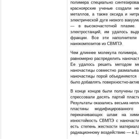
полимера специально синтезирова
красноярские ученые создали не
металлов, а также оксида и нитр
электрической дуге низкого вакуу
— в высокочастотной плазме. 
электростанций, им удалось выд
фракции. Все эти наполнители
нанокомпозитов из СВМПЭ.
Чем длиннее молекула полимера, 
равномерно распределить наночаст
Ее удалось решить методом мех
наночастицы совместно размалыва
наночастицы порой объединяются в
было добавлять поверхностно-акти
В конце концов были получены гр
спрессовали десять партий пласт
Результаты оказались весьма непл
пластины модифицированного
перекачивающих шлам на хими
изностойкость СВМПЭ с наночасти
есть степень жесткости материала
радиационному воздействию — в 1,