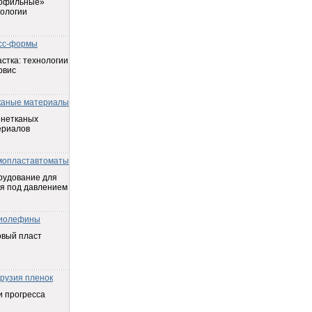
офильные»
ологии
сс-формы
стка: технологии
рвис
каные материалы
 нетканых
ериалов
мопластавтоматы
рудование для
я под давлением
иолефины
овый пласт
трузия пленок
 прогресса