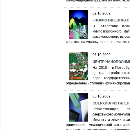
Международном форуме на нанотехно
09.10.2009
«ПОЛИЭТИЛЕНПЛАСТИК
В Татарстане план
композиционного мат
высокопрочного высок
сверхвысокомолекулярного полиэтиле
06.10.2009
ЦЕНТР НАНОПОЛИМ
На 2010 г. в Петерб
центра по работе с н
евро государствен
определены источники финансирован
05.10.2009
СВЕРХПОЛИЭТИЛЕН: 
Отечественную т
сверхвысокомолекуля
Института химии и х
применение механической активаци