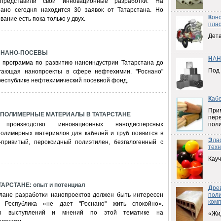
редставили свои инновационные разработки. На
ано сегодня находится 30 заявок от Татарстана. Но
К
он
ание есть пока только у двух.
плас
Дета
 НАНО-ПОСЕВЫ
Н
АН
 программа по развитию наноиндустрии Татарстана до
Под
агающая нанопроекты в сфере нефтехимии. "Роснано"
республике нефтехимический посевной фонд.
К
аб
При
ПОЛИМЕРНЫЕ МАТЕРИАЛЫ В ТАТАРСТАНЕ
пер
оизводство инновационных нанодисперсных
пол
олимерных материалов для кабелей и труб появится в
Э
ла
-привитый, пероксидный полиэтилен, безгалогенный с
техн
Кауч
АРСТАНЕ: опыт и потенциал
Д
ре
лане разработки нанопроектов должен быть интересен
пол
ком
. Республика «не дает "Роснано" жить спокойно».
ор выступлений и мнений по этой тематике на
«Жи