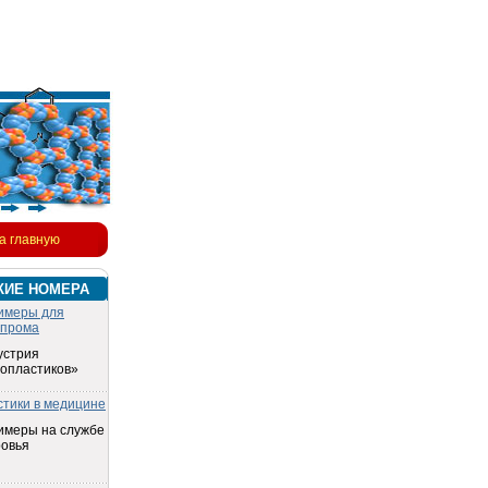
а главную
КИЕ НОМЕРА
имеры для
опрома
устрия
топластиков»
стики в медицине
имеры на службе
ровья