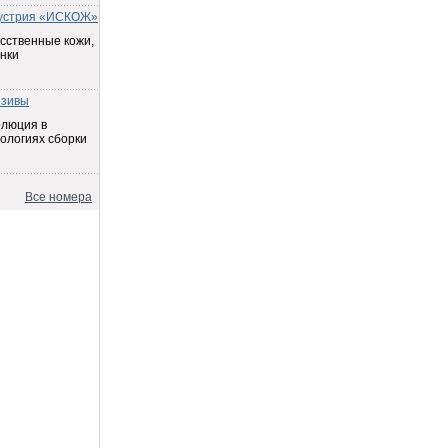
устрия «ИСКОЖ»
сственные кожи,
нки
езивы
олюция в
ологиях сборки
Все номера