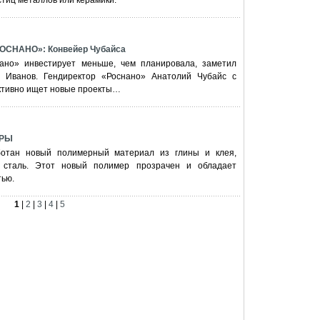
тиц металлов или керамики.
СНАНО»: Конвейер Чубайса
ано» инвестирует меньше, чем планировала, заметил
й Иванов. Гендиректор «Роснано» Анатолий Чубайс с
активно ищет новые проекты…
ЕРЫ
отан новый полимерный материал из глины и клея,
 сталь. Этот новый полимер прозрачен и обладает
тью.
1
|
2
|
3
|
4
|
5