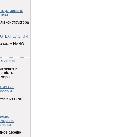
струкционные
тики
ли конструктора
ОТЕХНОЛОГИИ
 знаком НАНО
ельПРОМ
менение и
еработка
имеров
стичные
ологии
уки и резины
весно-
имерные
позиты
дкое дерево»