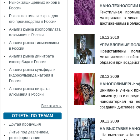
Рынок защищенных жиров в
НАНО-ТЕХНОЛОГИИ 
России
Текстильная промы
Рынок пектина и сырья для
материалов в числе 
его производства в России
достижениями в облас
Анализ рынка изопропилата
алюминия в России
16.12.2010
Анализ рынка тиомочевины
УПРАВЛЯЕМЫЕ ПОЛ
в России
Представлены пол
Анализ рынка динитрата
механические свойст
изосорбида в России
образом при воздейст
Анализ рынка сульфида и
гидросульфида натрия в
28.12.2009
России
НАНОПОЛИМЕРЫ: эф
Анализ рынка нитрата
Внимание ученых при
алюминия в России
пигменту, но и опред
наноматериал на ее
Все отчеты
создании дисплеев, с
ОТЧЕТЫ ПО ТЕМАМ
09.12.2009
Другая продукция
НА ВЫСТАВКЕ НАНО
Литье под давлением,
На выставке «Наноте
ротоформование