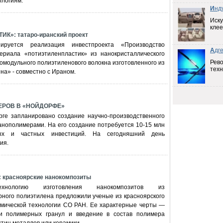
логиям.
И
нд
Иску
клее
»: татаро-иранский проект
ируется реализация инвестпроекта «Производство
А
дг
ериала «потиэтиленпластик» из нанокристаллического
Рев
омодульного полиэтиленового волокна изготовленного из
техн
на» - совместно с Ираном.
ЕРОВ В «НОЙДОРФЕ»
урге запланировано создание научно-производственного
анополимерами. На его создание потребуется 10-15 млн
ных и частных инвестиций. На сегодняшний день
ия.
красноярские нанокомпозиты
ехнологию изготовления нанокомпозитов из
рного полиэтилена предложили ученые из красноярского
имической технологии СО РАН. Ее характерные черты —
и полимерных гранул и введение в состав полимера