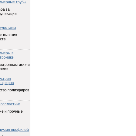
имерные трубы
ба за
муникации
иуретаны
с высоких
ств
имеры в
тронике
ектропластики» и
ресс
устрия
иэфиров
ство полиэфиров
клопластики
ие и прочные
трузия профилей