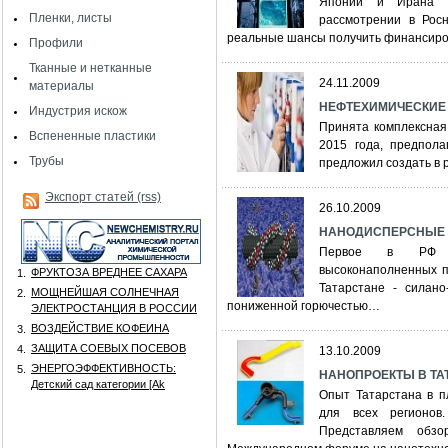
Японии и Ирана п
Пленки, листы
рассмотрении в Росн
реальные шансы получить финансиров
Профили
Тканные и нетканные
24.11.2009
материалы
НЕФТЕХИМИЧЕСКИЕ
Индустрия искож
Принята комплексная
Вспененные пластики
2015 года, предпол
Трубы
предложил создать в 
Экспорт статей (rss)
26.10.2009
НАНОДИСПЕРСНЫЕ 
Первое в РФ пр
высоконаполненных п
ФРУКТОЗА ВРЕДНЕЕ САХАРА
1.
Татарстане - силано
МОЩНЕЙШАЯ СОЛНЕЧНАЯ
2.
пониженной горючестью…
ЭЛЕКТРОСТАНЦИЯ В РОССИИ
ВОЗДЕЙСТВИЕ КОФЕИНА
3.
ЗАЩИТА СОЕВЫХ ПОСЕВОВ
4.
13.10.2009
ЭНЕРГОЭФФЕКТИВНОСТЬ:
5.
НАНОПРОЕКТЫ В ТАТ
Детский сад категории [Аk
Опыт Татарстана в п
для всех регионов
Представляем обз