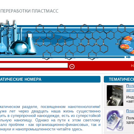
Н
АТИЧЕСКИЕ НОМЕРА
ТЕМАТИЧЕС
П
ол
авт
Инд
«ав
матическом разделе, посвященном нанотехнологиям!
 уже лет через двадцать наша жизнь существенно
П
ла
ить в суперпрочной наноодежде, есть из суперстойкой
Пол
ельную нанопищу. Однако на пути к этом светлому
здо
ало проблем - как организационно-финансовых, так и
онауки и нанопромышленности читайте здесь.