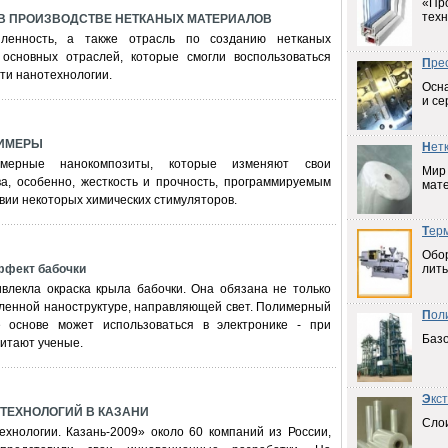
«Пр
техн
В ПРОИЗВОДСТВЕ НЕТКАНЫХ МАТЕРИАЛОВ
шленность, а также отрасль по созданию нетканых
основных отраслей, которые смогли воспользоваться
П
ре
ти нанотехнологии.
Осна
и се
ИМЕРЫ
Н
ет
имерные нанокомпозиты, которые изменяют свои
Мир
ва, особенно, жесткость и прочность, программируемым
мат
вии некоторых химических стимуляторов.
Т
ер
Обо
фект бабочки
лить
влекла окраска крыла бабочки. Она обязана не только
еленной наноструктуре, направляющей свет. Полимерный
П
ол
 основе может использоваться в электронике - при
Баз
читают ученые.
Э
кс
ТЕХНОЛОГИЙ В КАЗАНИ
Слои
хнологии. Казань-2009» около 60 компаний из России,