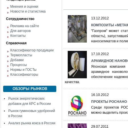
Мнения и оценки
Новости и статистика
13.12.2012
Сотрудничество
КОМПОЗИТЫ «МЕТАК
Реклама на сайте
Для авторов
"Газпром" может ста
Контакты
область), запустивше
наносиликатов и поли
Справочная
Классификатор продукции
17.10.2012
Термопласты
Добавки
АРАМИДНОЕ НАНОВ
Процессы
Японская компания 
Нормы и ГОСТы
арамидное нановоло
Классификаторы
обеспечении надежног
качества.
ОБЗОРЫ РЫНКОВ
16.10.2012
Рынок энергетических
ПРОЕКТЫ РОСНАНО 
добавок для КРС в России
Среди проектов РОС
Рынок гуминовых удобрений
можно выделить произ
в России
Анализ рынка кокса в России
29.07.2011