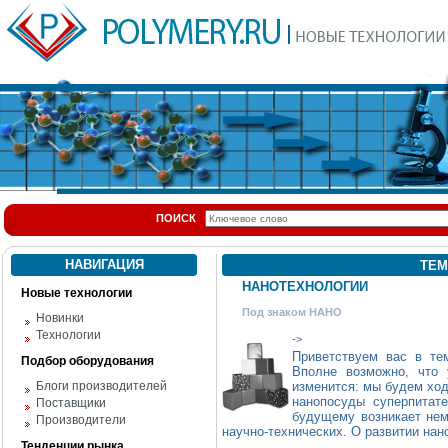
ПОИСК
НАВИГАЦИЯ
ТЕМ
НАНОТЕХНОЛОГИИ
Новые технологии
Под знаком НАНО
Новинки
Технологии
->
Приветствуем вас в те
Подбор оборудования
Вполне возможно, что
Блоги производителей
изменится: мы будем ход
нанопосуды суперпитат
Поставщики
будущему возникает нем
Производители
научно-технических. О развитии нан
Тенденции рынка