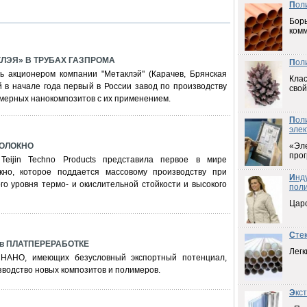
П
ол
Борь
ком
ЛЭЯ» В ТРУБАХ ГАЗПРОМА
П
ол
ть акционером компании "Метаклэй" (Карачев, Брянская
Клас
й в начале года первый в России завод по производству
свой
мерных нанокомпозитов с их применением.
П
ол
элек
ОЛОКНО
«Эл
прог
Teijin Techno Products представила первое в мире
кно, которое поддается массовому производству при
И
нд
о уровня термо- и окислительной стойкости и высокого
пол
Цар
С
те
в ПЛАТПЕРЕРАБОТКЕ
Легк
НАНО, имеющих безусловный экспортный потенциал,
водство новых композитов и полимеров.
Э
кс