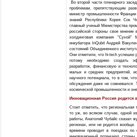
Во второй части пленарного засед
проблемам, препятствующим разв
министр промышленности Франции 
знаний Республики Корея Сок Ч
главный ученый Министерства пром
российской стороны свое мнение 
холдинговая компания "Сухой" 
инкубатора InQubit Андрей Вакуле
состояний Объединенного институт
Они отметили, что hi-tech успешно 
потому необходимо создать эф
разработок, финансовую и технол
малых и средних предприятий, и
научного потенциала, то в том, чт
обсуждения даже не сомневался. Т
космической промышленности и энер
Инновационная Россия родится в
Стоит отметить, что региональная
то уж, во всяком случае, одной и
работы, Анатолий Чубайс сказал ж
регионах, или не родится вообще.
времени проводит в поездках по 
инновационный потенциал страны.