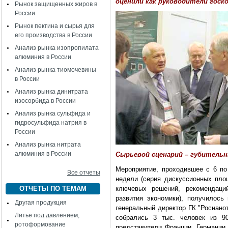
оценили как руководители госк
Рынок защищенных жиров в
России
Рынок пектина и сырья для
его производства в России
Анализ рынка изопропилата
алюминия в России
Анализ рынка тиомочевины
в России
Анализ рынка динитрата
изосорбида в России
Анализ рынка сульфида и
гидросульфида натрия в
России
Анализ рынка нитрата
алюминия в России
Сырьевой сценарий – губитель
Мероприятие, проходившее с 6 по
Все отчеты
недели (серия дискуссионных пло
ОТЧЕТЫ ПО ТЕМАМ
ключевых решений, рекомендаци
развития экономики), получилос
Другая продукция
генеральный директор ГК "Роснано
Литье под давлением,
собрались 3 тыс. человек из 9
ротоформование
представители Франции, Германии