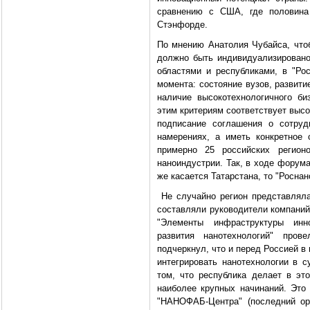
сравнению с США, где половина 
Стэнфорде.
По мнению Анатолия Чубайса, что
должно быть индивидуализировано
областями и республиками, в "Ро
момента: состояние вузов, развити
наличие высокотехнологичного би
этим критериям соответствует высо
подписание соглашения о сотруд
намерениях, а иметь конкретное 
примерно 25 российских регион
наноиндустрии. Так, в ходе форум
же касается Татарстана, то "Росна
Не случайно регион представляла
составляли руководители компаний
"Элементы инфраструктуры инн
развития нанотехнологий" про
подчеркнул, что и перед Россией в 
интегрировать нанотехнологии в 
том, что республика делает в эт
наиболее крупных начинаний. Это
"НАНОФАБ-Центра" (последний орг