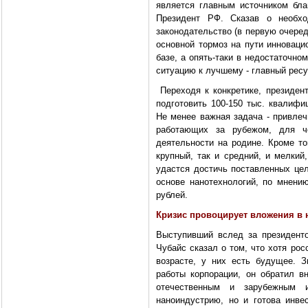
является главным источником благ
Президент РФ. Сказав о необх
законодательство (в первую очере
основной тормоз на пути инноваци
базе, а опять-таки в недостаточн
ситуацию к лучшему - главный рес
Переходя к конкретике, президент
подготовить 100-150 тыс. квалифи
Не менее важная задача - привлеч
работающих за рубежом, для ч
деятельности на родине. Кроме то
крупный, так и средний, и мелкий
удастся достичь поставленных цел
основе нанотехнологий, по мнени
рублей.
Кризис провоцирует вложения в
Выступивший вслед за президенто
Чубайс сказал о том, что хотя ро
возрасте, у них есть будущее. 
работы корпорации, он обратил вн
отечественным и зарубежным и
наноиндустрию, но и готова инве