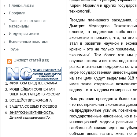
Кореи, Израиля и других государс
Пленки, листы
технологий.
Профили
Гвоздем пленарного заседания, 
Тканные и нетканные
Дмитрия Медведева. Показательн
материалы
словом, а поделился собственн
Индустрия искож
экономике и пояснил, что, на его
Вспененные пластики
этап в развитии научной и экон
кризис - это не только проблемы,
Трубы
экономики". Тем более что мы р
Экспорт статей (rss)
научная школа и система подготовк
рынка и активная поддержка со сто
мире государственная инвестицион
на эти цели будут выделены 318 м
ФРУКТОЗА ВРЕДНЕЕ САХАРА
1.
имея такие стартовые возможнос
МОЩНЕЙШАЯ СОЛНЕЧНАЯ
задачу - стать одним из мировых л
2.
ЭЛЕКТРОСТАНЦИЯ В РОССИИ
Выступление президента было хоть
ВОЗДЕЙСТВИЕ КОФЕИНА
3.
что посткризисная экономика должн
ЗАЩИТА СОЕВЫХ ПОСЕВОВ
4.
на предпринятые усилия, позитивны
ЭНЕРГОЭФФЕКТИВНОСТЬ:
5.
государственные чиновники, но и 
Детский сад категории [Аk
инновационной модели развития. 
глобальный кризис идет на убыл
соблазн вновь начать жить по х