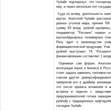
Чубайс подчеркнул, что госкорпор
ему, и через несколько лет госуда
Судя по всему, деятельность комп
кругах. Анатолий Чубайс рассказа
разных уголков мира, причем 700
сумму 93 млрд. рублей одобрено,
гендиректор "Роснано" назвал и
высокобарьерных полимерных плен
Речь идет о производстве упа
фармацевтической продукции. Учас
рублей выступают ГК "Роснано
финансировании составляет 1 млрд.
Оценивая сам форум, Анатолий
интеграции науки и бизнеса в Росс
стоит задача заменить топливно-эн
совсем другое: диверсифицироват
превратив его в драйвер инноваци
что после кризиса вложения в в
встречи в неделю с представи
предпринимателей готова переорие
рублей) с традиционных нефтедобы
господин Чубайс.