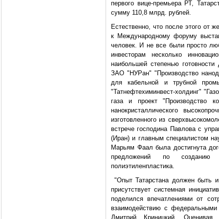
первого вице-премьера РТ, Татарс
сумму 110,8 млрд. рублей.
Естественно, что после этого от 
к Международному форуму выстав
человек. И не все были просто л
инвесторам несколько инновацио
наибольшей степенью готовности 
ЗАО "НУРан" "Производство нано
для кабельной и трубной пром
"Татнефтехиминвест-холдинг" "Газ
газа и проект "Производство ко
нанокристаллического высокопро
изготовленного из сверхвысокомол
встрече господина Павлова с упр
(Иран) и главным специалистом на
Марьям Фаал была достигнута дого
предложений по созданию с
полиэтиленпластика.
"Опыт Татарстана должен быть ин
присутствует системная инициатив
поделился впечатлениями от сот
взаимодействию с федеральными 
Дмитрий Криницкий. Оценивая 