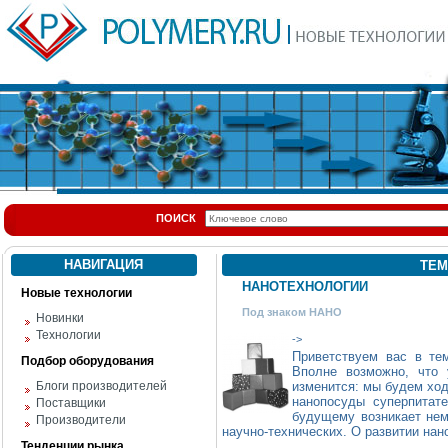
ПОИСК
НАВИГАЦИЯ
ТЕМ
НАНОТЕХНОЛОГИИ
Новые технологии
Под знаком НАНО
Новинки
Технологии
->
Приветствуем вас в те
Подбор оборудования
Вполне возможно, что
Блоги производителей
изменится: мы будем ход
нанопосуды суперпитат
Поставщики
будущему возникает нем
Производители
научно-технических. О развитии нан
Тенденции рынка