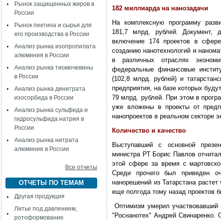
Рынок защищенных жиров в
182 миллиарда на нанозадачи
России
На комплексную программу разви
Рынок пектина и сырья для
181,7 млрд. рублей. Документ, 
его производства в России
включение 174 проектов в сфере
Анализ рынка изопропилата
созданию нанотехнологий и нанома
алюминия в России
в различных отраслях экономи
Анализ рынка тиомочевины
федеральные финансовые институ
в России
(102,8 млрд. рублей) и татарстан
предприятия, на базе которых буду
Анализ рынка динитрата
79 млрд. рублей. При этом в прогр
изосорбида в России
уже вложены в проекты от предп
Анализ рынка сульфида и
нанопроектов в реальном секторе э
гидросульфида натрия в
России
Количество и качество
Анализ рынка нитрата
Выступавший с основной презен
алюминия в России
министра РТ Борис Павлов отчитал
этой сфере за время с мартовско
Все отчеты
Среди прочего был приведен оч
нанорешений из Татарстана растет ч
ОТЧЕТЫ ПО ТЕМАМ
еще полгода тому назад проектов б
Другая продукция
Оптимизм умерил участвовавший в
Литье под давлением,
"Роснанотех" Андрей Свинаренко. 
ротоформование