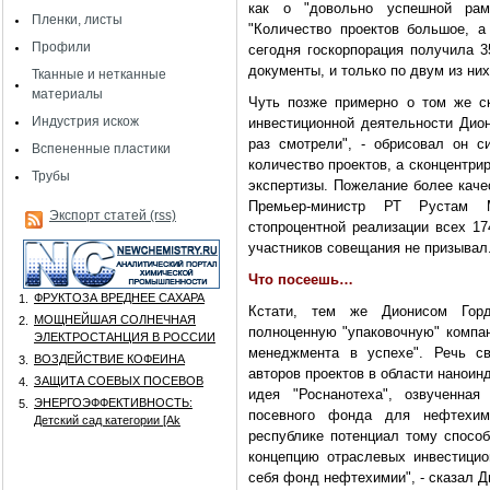
как о "довольно успешной рам
Пленки, листы
"Количество проектов большое, а 
Профили
сегодня госкорпорация получила 3
документы, и только по двум из них
Тканные и нетканные
материалы
Чуть позже примерно о том же с
Индустрия искож
инвестиционной деятельности Дион
раз смотрели", - обрисовал он 
Вспененные пластики
количество проектов, а сконцентри
Трубы
экспертизы. Пожелание более каче
Премьер-министр РТ Рустам 
Экспорт статей (rss)
стопроцентной реализации всех 17
участников совещания не призывал
Что посеешь…
ФРУКТОЗА ВРЕДНЕЕ САХАРА
1.
Кстати, тем же Дионисом Горд
МОЩНЕЙШАЯ СОЛНЕЧНАЯ
2.
полноценную "упаковочную" компан
ЭЛЕКТРОСТАНЦИЯ В РОССИИ
менеджмента в успехе". Речь св
ВОЗДЕЙСТВИЕ КОФЕИНА
3.
авторов проектов в области наноин
ЗАЩИТА СОЕВЫХ ПОСЕВОВ
4.
идея "Роснанотеха", озвученная
ЭНЕРГОЭФФЕКТИВНОСТЬ:
5.
посевного фонда для нефтехим
Детский сад категории [Аk
республике потенциал тому способ
концепцию отраслевых инвестицио
себя фонд нефтехимии", - сказал Д