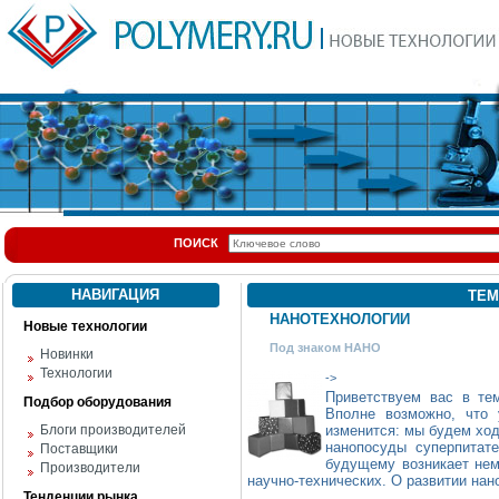
ПОИСК
НАВИГАЦИЯ
ТЕМ
НАНОТЕХНОЛОГИИ
Новые технологии
Под знаком НАНО
Новинки
Технологии
->
Приветствуем вас в те
Подбор оборудования
Вполне возможно, что
Блоги производителей
изменится: мы будем ход
нанопосуды суперпитат
Поставщики
будущему возникает нем
Производители
научно-технических. О развитии нан
Тенденции рынка