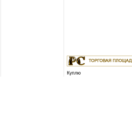
Куплю
19.04.2011
Белорусские рубли в Москв
Москва
18.04.2011
Индустриальные масла: И-
ИГНЕ-68, ИГНЕ-32, ИС-20, ИГС-68,И-5
И-40А, И-50А, ИЛС-5, ИЛС-10, ИЛС-22
ИГП, ИТД
Москва
04.04.2011
Куплю Биг-Бэги, МКР на
переработку.
Москва