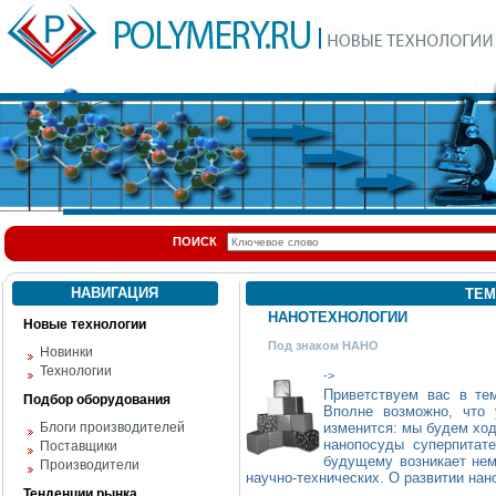
ПОИСК
НАВИГАЦИЯ
ТЕМ
НАНОТЕХНОЛОГИИ
Новые технологии
Под знаком НАНО
Новинки
Технологии
->
Приветствуем вас в те
Подбор оборудования
Вполне возможно, что
Блоги производителей
изменится: мы будем ход
нанопосуды суперпитат
Поставщики
будущему возникает нем
Производители
научно-технических. О развитии нан
Тенденции рынка