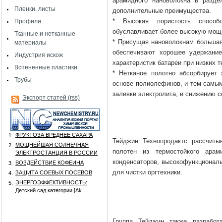
арамидного нановолокна в разде
Пленки, листы
дополнительные преимущества.
* Высокая пористость способс
Профили
обуславливает более высокую мощн
Тканные и нетканные
* Присущая нановолокнам большая
материалы
обеспечивают хорошее удержание
Индустрия искож
характеристик батареи при низких 
Вспененные пластики
* Нетканое полотно абсорбирует
Трубы
основе полиолефинов, и тем самым
заливки электролита, и снижению 
Экспорт статей (rss)
ФРУКТОЗА ВРЕДНЕЕ САХАРА
1.
Тейджин Технопродактс рассчиты
МОЩНЕЙШАЯ СОЛНЕЧНАЯ
2.
полотен из термостойкого арам
ЭЛЕКТРОСТАНЦИЯ В РОССИИ
конденсаторов, высокофункциональ
ВОЗДЕЙСТВИЕ КОФЕИНА
3.
для чистки оргтехники.
ЗАЩИТА СОЕВЫХ ПОСЕВОВ
4.
ЭНЕРГОЭФФЕКТИВНОСТЬ:
5.
Детский сад категории [Аk
Группа Тейджин также разработ