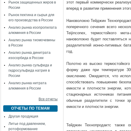
этот первый коммерчески реализу
Рынок защищенных жиров в
России
вперед в развитии применения этог
Рынок пектина и сырья для
его производства в России
Нановолокно Тейджин Технопродак
поперечного сечения всего нескол
Анализ рынка изопропилата
алюминия в России
Teijinconex, термостойкого мет
нановолокно будет поставляться н
Анализ рынка тиомочевины
разделителей ионно-литиевых бат
в России
год.
Анализ рынка динитрата
изосорбида в России
Полотно из высоко термостойкого
Анализ рынка сульфида и
форму даже при температуре 30
гидросульфида натрия в
России
окислению. Ожидается, что испол
способствовать повышению безопа
Анализ рынка нитрата
емкости и плотности энергии, ко
алюминия в России
стационарных источниках питани
Все отчеты
обычные разделители с точки зр
емкости и плотности энергии.
ОТЧЕТЫ ПО ТЕМАМ
Другая продукция
Литье под давлением,
Тейджин Технопродактс также о
ротоформование