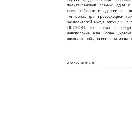
полиэтиленовой пленки: один с
термостойкости и адгезии с эле
Teijinconex для превосходной те
разделителей будут запущены в с
LIELSORT. Включение в продук
нановолокна еще более укрепит
разделителей для ионно-литиевых 
www
.
polymery
.
ru