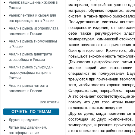
Рынок защищенных жиров в
материала, который вот уже не од
России
матрацев, обувных подметок, изо
Рынок пектина и сырья для
систем, а также прочно обосновалс
его производства в России
Полиуретановые системы ценятся
поверхности изделия, от чего зав
Анализ рынка изопропилата
себе также регулируемой элас
алюминия в России
температурам, химической стойкост
Анализ рынка тиомочевины
также возможностью применения в 
в России
баки для горючего. Кроме того, об
Анализ рынка динитрата
повышают экономичность технологи
изосорбида в России
„Технология центробежного литья 
Анализ рынка сульфида и
мелких серий или выполнении 
гидросульфида натрия в
специалист по полиуретанам Bayer
России
требуются при применении термопл
того, чтобы пластик хорошо распр
Анализ рынка нитрата
Следовательно, переработка термо
алюминия в России
А это означает соответствующие э
потому что для того чтобы выну
Все отчеты
охлаждать сжатым воздухом.
ОТЧЕТЫ ПО ТЕМАМ
„Другое дело, когда применяется 
состоящая их двух компонентов,
Другая продукция
температуре, и реакция происходи
Литье под давлением,
этого снижается потребление энерг
ротоформование