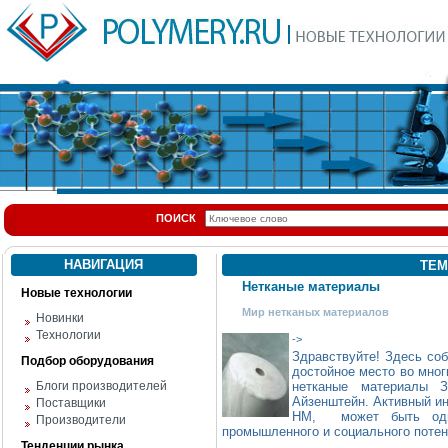
ПОИСК
НАВИГАЦИЯ
ТЕМ
Нетканые материалы
Новые технологии
Мир нетканых материалов
Новинки
Технологии
->
Здравствуйте! Здесь со
Подбор оборудования
достойное место во мног
Блоги производителей
нетканые материалы 
Айзенштейн. Активный ин
Поставщики
НМ, может быть одни
Производители
промышленного и социального потен
Тенденции рынка