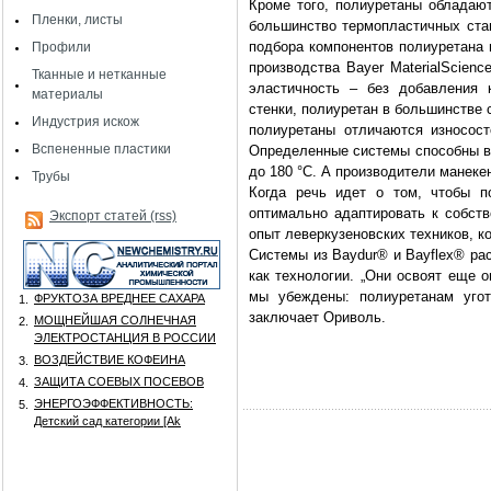
Кроме того, полиуретаны обладаю
Пленки, листы
большинство термопластичных стан
подбора компонентов полиуретана 
Профили
производства Bayer MaterialScien
Тканные и нетканные
эластичность – без добавления 
материалы
стенки, полиуретан в большинстве 
Индустрия искож
полиуретаны отличаются износост
Вспененные пластики
Определенные системы способны в
до 180 °C. А производители манеке
Трубы
Когда речь идет о том, чтобы п
оптимально адаптировать к собств
Экспорт статей (rss)
опыт леверкузеновских техников, 
Системы из Baydur® и Bayflex® ра
как технологии. „Они освоят еще 
мы убеждены: полиуретанам угот
ФРУКТОЗА ВРЕДНЕЕ САХАРА
1.
заключает Ориволь.
МОЩНЕЙШАЯ СОЛНЕЧНАЯ
2.
ЭЛЕКТРОСТАНЦИЯ В РОССИИ
ВОЗДЕЙСТВИЕ КОФЕИНА
3.
ЗАЩИТА СОЕВЫХ ПОСЕВОВ
4.
ЭНЕРГОЭФФЕКТИВНОСТЬ:
5.
Детский сад категории [Аk