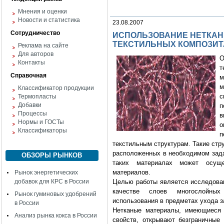
Мнения и оценки
Новости и статистика
23.08.2007
Сотрудничество
ИСПОЛЬЗОВАНИЕ НЕТКАН
ТЕКСТИЛЬНЫХ КОМПОЗИТ
Реклама на сайте
Для авторов
О
Контакты
т
Справочная
м
м
Классификатор продукции
с
Термопласты
Добавки
п
Процессы
в
Нормы и ГОСТы
о
Классификаторы
п
текстильным структурам. Такие стр
расположенных в необходимом зад
ОБЗОРЫ РЫНКОВ
таких материалах может осущ
материалов.
Рынок энергетических
добавок для КРС в России
Целью работы является исследова
качестве слоев многослойных
Рынок гуминовых удобрений
использования в предметах ухода з
в России
Нетканые материалы, имеющиеся 
Анализ рынка кокса в России
свойств, открывают безграничные 