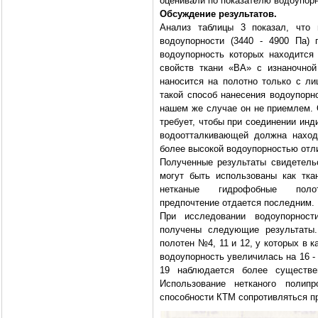
оценивали по показателю водоупорн
Обсуждение результатов.
Анализ таблицы 3 показал, что
водоупорности (3440 - 4900 Па)
водоупорность которых находится
свойств ткани «ВА» с изнаночной
наносится на полотно только с л
такой способ нанесения водоупорн
нашем же случае он не приемлем. 
требует, чтобы при соединении инд
водоотталкивающей должна наход
более высокой водоупорностью отли
Полученные результаты свидетель
могут быть использованы как 
нетканые гидрофобные поло
предпочтение отдается последним.
При исследовании водоупорност
получены следующие результаты.
полотен №4, 11 и 12, у которых в 
водоупорность увеличилась на 16 -
19 наблюдается более существе
Использование нетканого полип
способности КТМ сопротивляться пр