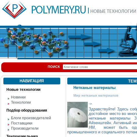
ПОИСК
НАВИГАЦИЯ
ТЕМ
Нетканые материалы
Новые технологии
Мир нетканых материалов
Новинки
Технологии
->
Здравствуйте! Здесь со
Подбор оборудования
достойное место во мног
Блоги производителей
нетканые материалы 
Айзенштейн. Активный ин
Поставщики
НМ, может быть одни
Производители
промышленного и социального потенц
Тенденции рынка