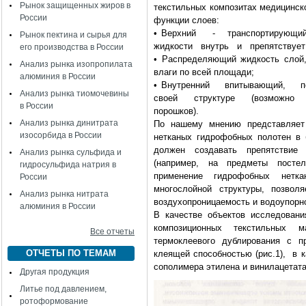
Рынок защищенных жиров в
текстильных композитах медицинск
России
функции слоев:
• Верхний - транспортирующи
Рынок пектина и сырья для
жидкости внутрь и препятствует
его производства в России
• Распределяющий жидкость слой,
Анализ рынка изопропилата
влаги по всей площади;
алюминия в России
• Внутренний впитывающий,
Анализ рынка тиомочевины
своей структуре (возможно 
в России
порошков).
Анализ рынка динитрата
По нашему мнению представляет 
изосорбида в России
нетканых гидрофобных полотен в 
должен создавать препятствие
Анализ рынка сульфида и
(например, на предметы посте
гидросульфида натрия в
применение гидрофобных нетк
России
многослойной структуры, позво
Анализ рынка нитрата
воздухопроницаемость и водоупорн
алюминия в России
В качестве объектов исследован
композиционных текстильных м
Все отчеты
термоклеевого дублирования с п
ОТЧЕТЫ ПО ТЕМАМ
клеящей способностью (рис.1), в к
сополимера этилена и винилацетата
Другая продукция
Литье под давлением,
ротоформование