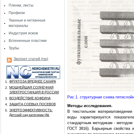
Пленки, листы
Профили
Тканные и нетканные
материалы
Индустрия искож
Вспененные пластики
Трубы
Экспорт статей (rss)
ФРУКТОЗА ВРЕДНЕЕ САХАРА
1.
МОЩНЕЙШАЯ СОЛНЕЧНАЯ
2.
ЭЛЕКТРОСТАНЦИЯ В РОССИИ
Рис.1. структурная схема пятислой
ВОЗДЕЙСТВИЕ КОФЕИНА
3.
ЗАЩИТА СОЕВЫХ ПОСЕВОВ
4.
Методы исследования.
ЭНЕРГОЭФФЕКТИВНОСТЬ:
5.
В текстильном материаловедении 
Детский сад категории [Аk
воды характеризуется показате
стандартным методикам - методом 
ГОСТ 3816). Барьерные свойства 