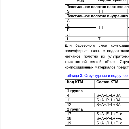
Код
Текстильное полотно верхнего с
S
ТП
Текстильное полотно внутренних
A
E
ТП
P
Л
L
Т
Для барьерного слоя композиц
полиэфирная ткань с водоотталк
нетканое полотно из ультратонк
трикотажной сеткой «F+c». Стру
композиционных материалов предст
Таблица 3. Структурные и водоупор
Код КТМ
Состав КТМ
1 группа
4
S+A+E+L+BA
11
S+A+P+L+BA
12
S+A+
Л
+L+BA
2 группа
17
S+A+E+L+F+c
18
S+A+P+L+F+c
19
S+A+
Л
+L+F+c