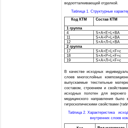
водоотталкивающей отделкой.
Таблица 1. Структурные характ
Код КТМ
Состав КТМ
1 группа
4
S+A+E+L+BA
11
S+A+P+L+BA
12
S+A+
Л
+L+BA
2 группа
17
S+A+E+L+F+c
18
S+A+P+L+F+c
19
S+A+
Л
+L+F+c
В качестве исходных индивидуал
слоев многослойных композицио
выпускаемые текстильные матери
составом, строением и свойствами
исходных полотен для верхнего 
медицинского направления было 
гигроскопическими свойствами (табл
Таблица 2. Характеристика ис
внутренних слоев ко
Вид материала