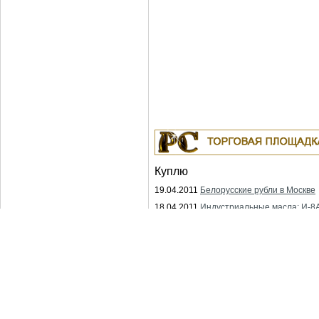
Куплю
19.04.2011
Белорусские рубли в Москве
18.04.2011
Индустриальные масла: И-8А
ИГНЕ-68, ИГНЕ-32, ИС-20, ИГС-68,И-5А,
И-50А, ИЛС-5, ИЛС-10, ИЛС-220(Мо), И
Москва
04.04.2011
Куплю Биг-Бэги, МКР на пере
Москва
Copyright © Po