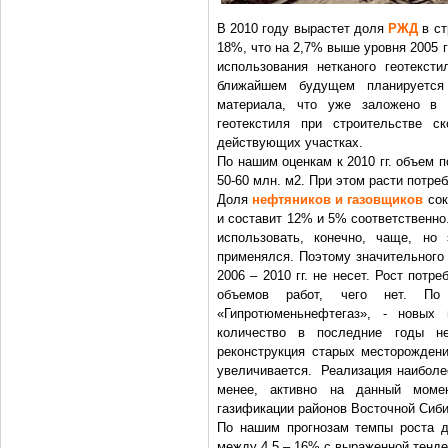
В 2010 году вырастет доля
РЖД
в ст
18%, что на 2,7% выше уровня 2005 
использования нетканого геотекст
ближайшем будущем планируется 
материала, что уже заложено в 
геотекстиля при строительстве с
действующих участках.
По нашим оценкам к 2010 гг. объем п
50-60 млн. м2. При этом расти потре
Доля
нефтяников и газовщиков
сок
и составит 12% и 5% соответственно.
использовать, конечно, чаще, но
применялся. Поэтому значительного
2006 – 2010 гг. не несет. Рост потр
объемов работ, чего нет. По 
«Гипротюменьнефтегаз», - новых
количество в последние годы не
реконструкция старых месторождени
увеличивается. Реализация наиболее
менее, активно на данный момен
газификации районов Восточной Сиби
По нашим прогнозам темпы роста да
между 4,5 – 16% с выраженной тенде