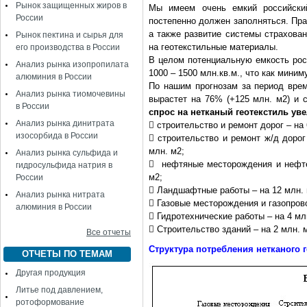
Рынок защищенных жиров в
Мы имеем очень емкий российски
России
постепенно должен заполняться. Пра
а также развитие системы страхова
Рынок пектина и сырья для
на геотекстильные материалы.
его производства в России
В целом потенциальную емкость рос
Анализ рынка изопропилата
1000 – 1500 млн.кв.м., что как мини
алюминия в России
По нашим прогнозам за период време
Анализ рынка тиомочевины
вырастет на 76% (+125 млн. м2) и 
в России
спрос на нетканый геотекстиль уве
Анализ рынка динитрата
 строительство и ремонт дорог – на 
изосорбида в России
 строительство и ремонт ж/д дорог 
млн. м2;
Анализ рынка сульфида и
 нефтяные месторождения и нефтеп
гидросульфида натрия в
м2;
России
 Ландшафтные работы – на 12 млн. м
Анализ рынка нитрата
 Газовые месторождения и газопрово
алюминия в России
 Гидротехнические работы – на 4 млн
 Строительство зданий – на 2 млн. м
Все отчеты
Структура потребления нетканого г
ОТЧЕТЫ ПО ТЕМАМ
Другая продукция
Литье под давлением,
ротоформование