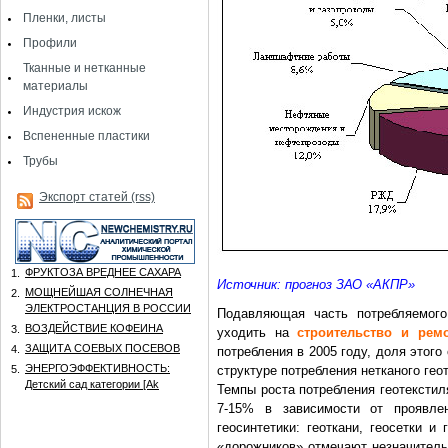
Пленки, листы
Профили
Тканные и нетканные
материалы
Индустрия искож
Вспененные пластики
Трубы
Экспорт статей (rss)
ФРУКТОЗА ВРЕДНЕЕ САХАРА
1.
Источник: прогноз ЗАО «АКПР»
МОЩНЕЙШАЯ СОЛНЕЧНАЯ
2.
ЭЛЕКТРОСТАНЦИЯ В РОССИИ
Подавляющая часть потребляемого
ВОЗДЕЙСТВИЕ КОФЕИНА
3.
уходить на
строительство и рем
ЗАЩИТА СОЕВЫХ ПОСЕВОВ
4.
потребления в 2005 году, доля этого
ЭНЕРГОЭФФЕКТИВНОСТЬ:
5.
структуре потребления нетканого гео
Детский сад категории [Аk
Темпы роста потребления геотекстил
7-15% в зависимости от проявле
геосинтетики: геоткани, геосетки 
«дорожников» отмечают незначитель