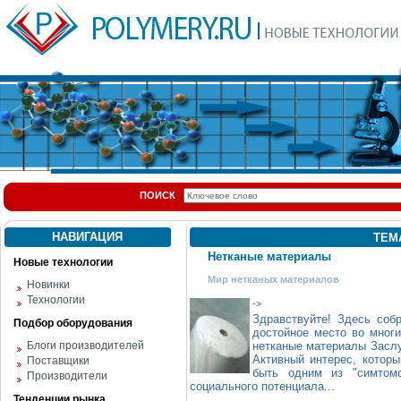
ПОИСК
НАВИГАЦИЯ
ТЕМ
Нетканые материалы
Новые технологии
Мир нетканых материалов
Новинки
Технологии
->
Здравствуйте! Здесь соб
Подбор оборудования
достойное место во многи
Блоги производителей
нетканые материалы Заслу
Активный интерес, котор
Поставщики
быть одним из "симтом
Производители
социального потенциала...
Тенденции рынка