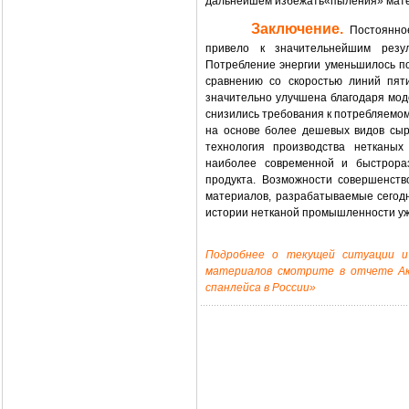
дальнейшем избежать«пыления» матер
Заключение.
Постоянное
привело к значительнейшим резул
Потребление энергии уменьшилось поч
сравнению со скоростью линий пят
значительно улучшена благодаря мо
снизились требования к потребляемо
на основе более дешевых видов сыр
технология производства нетканых
наиболее современной и быстрораз
продукта. Возможности совершенств
материалов, разрабатываемые сегодн
истории нетканой промышленности уж
Подробнее о текущей ситуации и
материалов смотрите в отчете А
спанлейса в России»