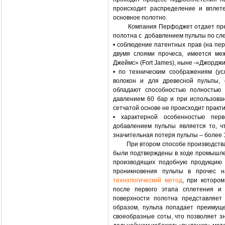
происходит распределение и вплете
основное полотно.
Компания Перфоджет отдает предпо
полотна с добавлением пульпы по сл
• соблюдение патентных прав (на п
двумя слоями прочеса, имеется ме
Джеймс» (Fort James), ныне -«Джорджи
• по техническим соображениям (у
волокон и для древесной пульпы, 
обладают способностью полностью 
давлением 60 бар и при использова
сетчатой основе не происходит практи
• характерной особенностью пер
добавлением пульпы является то, ч
значительная потеря пульпы – более 
При втором способе производства п
были подтверждены в ходе промышленн
производящих подобную продукцию 
проникновения пульпы в прочес 
технологический метод
, при которо
после первого этапа сплетения и 
поверхности полотна представляет 
образом, пульпа попадает преимуще
своеобразные соты, что позволяет з