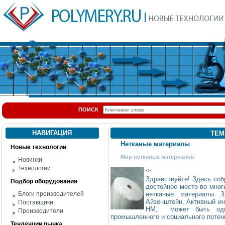
ПОИСК
НАВИГАЦИЯ
ТЕМ
Нетканые материалы
Новые технологии
Мир нетканых материалов
Новинки
Технологии
->
Здравствуйте! Здесь со
Подбор оборудования
достойное место во мног
Блоги производителей
нетканые материалы 
Айзенштейн. Активный ин
Поставщики
НМ, может быть одни
Производители
промышленного и социального потенц
Тенденции рынка