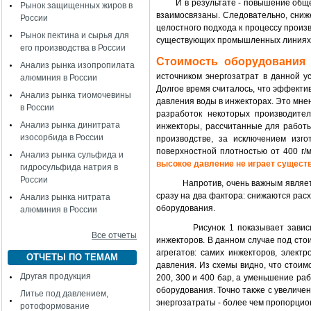
И в результате - повышение общ
Рынок защищенных жиров в
взаимосвязаны. Следовательно, сниж
России
целостного подхода к процессу произв
Рынок пектина и сырья для
существующих промышленных линиях
его производства в России
Стоимость оборудования 
Анализ рынка изопропилата
источником энергозатрат в данной у
алюминия в России
Долгое время считалось, что эффекти
Анализ рынка тиомочевины
давления воды в инжекторах. Это мнен
в России
разработок некоторых производител
Анализ рынка динитрата
инжекторы, рассчитанные для работы
изосорбида в России
производстве, за исключением изго
поверхностной плотностью от 400 г/
Анализ рынка сульфида и
высокое давление не играет сущест
гидросульфида натрия в
России
Напротив, очень важным является 
сразу на два фактора: снижаются рас
Анализ рынка нитрата
оборудования.
алюминия в России
Рисунок 1 показывает зави
Все отчеты
инжекторов. В данном случае под сто
агрегатов: самих инжекторов, электр
ОТЧЕТЫ ПО ТЕМАМ
давления. Из схемы видно, что стоим
Другая продукция
200, 300 и 400 бар, а уменьшение ра
оборудования. Точно также с увеличе
Литье под давлением,
энергозатраты - более чем пропорцио
ротоформование