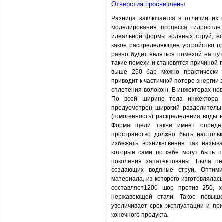
Отверстия просверлены
Разница заключается в отличии их 
моделирования процесса гидроспле
идеальной формы водяных струй, ес
какое распределяющее устройство п
равно будет являться помехой на п
такие помехи и становятся причиной 
выше 250 бар можно практически 
приводит к частичной потере энергии 
сплетения волокон). В инжекторах но
По всей ширине тела инжектора 
предусмотрен широкий разделитель
(гомогенность) распределения воды в
Форма щели также имеет определ
пространство должно быть настольк
избежать возникновения так назыв
которые сами по себе могут быть п
поколения запатентованы. Была пе
создающих водяные струи. Оптим
материала, из которого изготовлялас
составляет1200 шор против 250, х
нержавеющей стали. Такое повыше
увеличивает срок эксплуатации и пр
конечного продукта.