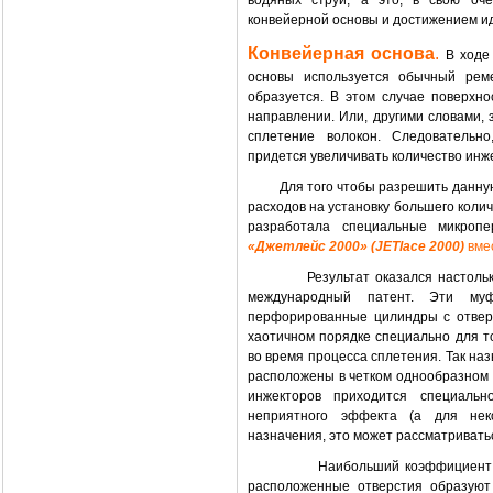
водяных струй, а это, в свою оч
конвейерной основы и достижением и
Конвейерная основа
.
В ходе 
основы используется обычный реме
образуется. В этом случае поверхн
направлении. Или, другими словами, 
сплетение волокон. Следовательн
придется увеличивать количество инж
Для того чтобы разрешить данную
расходов на установку большего колич
разработала специальные микроп
«Джетлейс 2000» (JETlace 2000)
вме
Результат оказался настоль
международный патент. Эти му
перфорированные цилиндры с отвер
хаотичном порядке специально для т
во время процесса сплетения. Так на
расположены в четком однообразном 
инжекторов приходится специаль
неприятного эффекта (а для нек
назначения, это может рассматриватьс
Наибольший коэффициент п
расположенные отверстия образуют