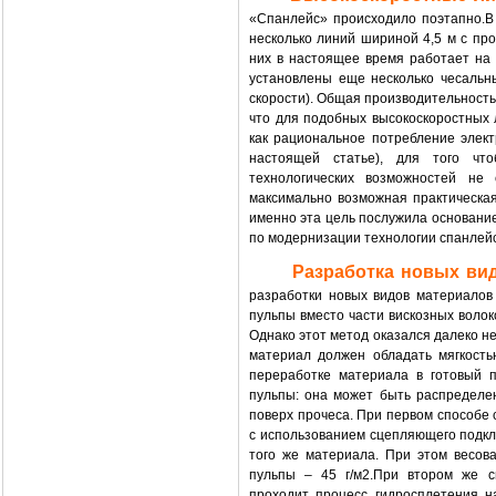
«Спанлейс» происходило поэтапно.В
несколько линий шириной 4,5 м с пр
них в настоящее время работает на с
установлены еще несколько чесальн
скорости). Общая производительность 
что для подобных высокоскоростных 
как рациональное потребление элект
настоящей статье), для того чт
технологических возможностей не
максимально возможная практическая
именно эта цель послужила основани
по модернизации технологии спанлейс
Разработка новых ви
разработки новых видов материалов
пульпы вместо части вискозных воло
Однако этот метод оказался далеко н
материал должен обладать мягкость
переработке материала в готовый п
пульпы: она может быть распределе
поверх прочеса. При первом способе 
с использованием сцепляющего подкл
того же материала. При этом весова
пульпы – 45 г/м2.При втором же с
проходит процесс гидросплетения н