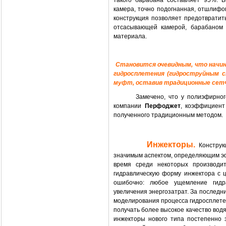
такого барабана составляет 95%. 
камера, точно подогнанная, отшлифо
конструкция позволяет предотвратит
отсасывающей камерой, барабаном 
материала.
Становится очевидным, что начи
гидросплетения (гидроструйным с
муфт, оставив традиционные сетч
Замечено, что у полиэфирног
компании
Перфоджет
, коэффициент
полученного традиционным методом.
Инжекторы.
Конструк
значимым аспектом, определяющим эф
время среди некоторых производи
гидравлическую форму инжектора с 
ошибочно: любое ущемление гидр
увеличения энергозатрат. За последн
моделирования процесса гидросплете
получать более высокое качество водя
инжекторы нового типа постепенно 