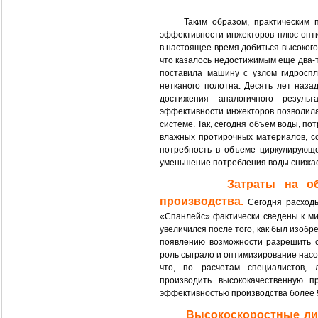
Таким образом, практическим пут
эффективности инжекторов плюс опт
в настоящее время добиться высокого
что казалось недостижимым еще два-т
поставила машину с узлом гидроспл
нетканого полотна. Десять лет наза
достижения аналогичного резуль
эффективности инжекторов позволил
системе. Так, сегодня объем воды, по
влажных протирочных материалов, сос
потребность в объеме циркулирующе
уменьшение потребления воды снижае
Затраты на о
производства.
Сегодня расход
«Спанлейс» фактически сведены к м
увеличился после того, как был изобр
появлению возможности разрешить 
роль сыграло и оптимизирование насос
что, по расчетам специалистов,
производить высококачественную 
эффективностью производства более 
Высокоскоростные ли