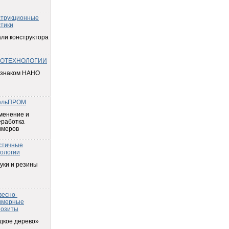
струкционные
тики
ли конструктора
ОТЕХНОЛОГИИ
 знаком НАНО
ельПРОМ
менение и
еработка
имеров
стичные
ологии
уки и резины
весно-
имерные
позиты
дкое дерево»