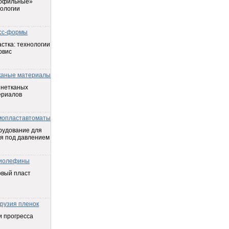
офильные»
ологии
сс-формы
стка: технологии
рвис
каные материалы
 нетканых
ериалов
мопластавтоматы
рудование для
я под давлением
иолефины
овый пласт
трузия пленок
 прогресса