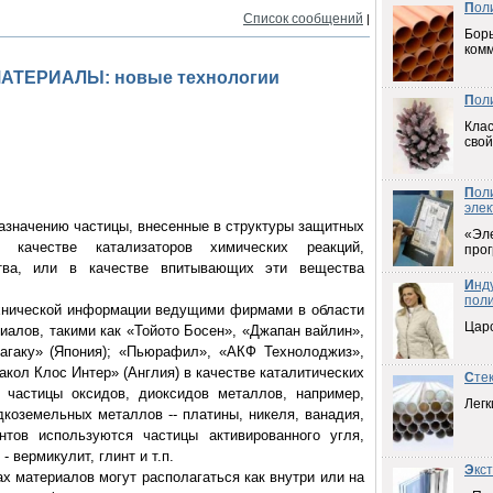
П
ол
Список сообщений
|
Борь
ком
ТЕРИАЛЫ: новые технологии
П
ол
Клас
свой
П
ол
элек
ачению частицы, внесенные в структуры защитных
«Эл
 качестве катализаторов химических реакций,
прог
тва, или в качестве впитывающих эти вещества
И
нд
пол
ической информации ведущими фирмами в области
Цар
иалов, такими как «Тойото Босен», «Джапан вайлин»,
агаку» (Япония); «Пьюрафил», «АКФ Технолоджиз»,
кол Клос Интер» (Англия) в качестве каталитических
С
те
 частицы оксидов, диоксидов металлов, например,
Легк
дкоземельных металлов -- платины, никеля, ванадия,
нтов используются частицы активированного угля,
 вермикулит, глинт и т.п.
Э
кс
материалов могут располагаться как внутри или на