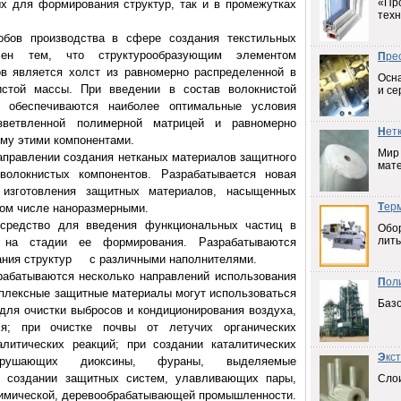
«Пр
х для формирования структур, так и в промежутках
техн
 производства в сфере создания текстильных
лен тем, что структурообразующим элементом
П
ре
в является холст из равномерно распределенной в
Осна
истой массы. При введении в состав волокнистой
и се
 обеспечиваются наиболее оптимальные условия
зветвленной полимерной матрицей и равномерно
Н
ет
му этими компонентами.
Мир
равлении создания нетканых материалов защитного
мат
волокнистых компонентов. Разрабатывается новая
 изготовления защитных материалов, насыщенных
Т
ер
том числе наноразмерными.
дство для введения функциональных частиц в
Обо
лить
в на стадии ее формирования. Разрабатываются
ания структур с различными наполнителями.
атываются несколько направлений использования
П
ол
плексные защитные материалы могут использоваться
Баз
ля очистки выбросов и кондиционирования воздуха,
я; при очистке почвы от летучих органических
литических реакций; при создании каталитических
Э
кс
зрушающих диоксины, фураны, выделяемые
 создании защитных систем, улавливающих пары,
Слои
химической, деревообрабатывающей промышленности.