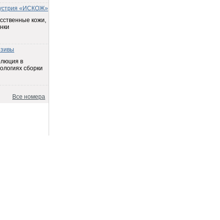
устрия «ИСКОЖ»
сственные кожи,
нки
езивы
олюция в
ологиях сборки
Все номера