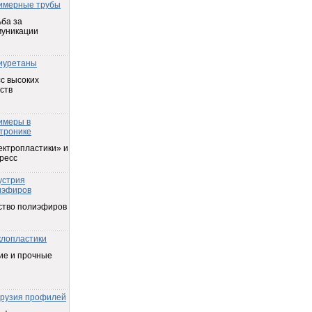
имерные трубы
ба за
муникации
иуретаны
с высоких
ств
имеры в
тронике
ектропластики» и
ресс
устрия
иэфиров
ство полиэфиров
клопластики
ие и прочные
трузия профилей