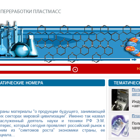
Н
АТИЧЕСКИЕ НОМЕРА
ТЕМАТИЧЕС
П
ол
авт
Инд
«ав
браны материалы "о
продукции будущего, занимающей
их секторах мировой цивилизации". Именно так назвал
П
ла
Заслуженный деятель науки и техники РФ Э.М.
Пол
терес, который сегодня проявляет российский рынок к
здо
м из "симтомов роста" экономики страны, ее
циала...