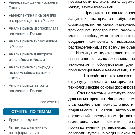
поверхности волокон, используемы
Рынок защищенных жиров в
между этими волокнами.
России
Приоритет нетканых способов
Рынок пектина и сырья для
защитных материалов обуслов
его производства в России
формируемых нетканых материало
Анализ рынка изопропилата
трехмерном пространстве волокн
алюминия в России
массы необходимых компонентов
Анализ рынка тиомочевины
создания композита с высокора
в России
распределенными по всему ее объе
Институтом ведется работа в нап
Анализ рынка динитрата
назначения с использованием не
изосорбида в России
технология и оборудование для
Анализ рынка сульфида и
порошкообразными элементами, в 
гидросульфида натрия в
Разработано техническое сре
России
структуру нетканых материало
Анализ рынка нитрата
технологические основы формиров
алюминия в России
Специалистами института прораб
данных материалов. Например, ком
Все отчеты
в автомобильной промышленности д
подаваемого в салон автомобил
ОТЧЕТЫ ПО ТЕМАМ
соединений посредством фотоката
Другая продукция
фильтровальных систем, ра
промышленными установками; при
Литье под давлением,
ротоформование
аэрозоли, туманы в медицинской, 