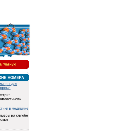
а главную
КИЕ НОМЕРА
имеры для
опрома
устрия
топластиков»
стики в медицине
имеры на службе
ровья