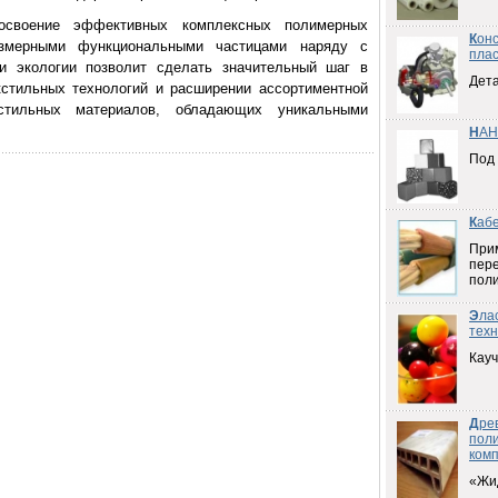
воение эффективных комплексных полимерных
К
он
азмерными функциональными частицами наряду с
плас
и экологии позволит сделать значительный шаг в
Дета
кстильных технологий и расширении ассортиментной
кстильных материалов, обладающих уникальными
Н
АН
Под
К
аб
При
пер
пол
Э
ла
техн
Кауч
Д
ре
пол
ком
«Жи