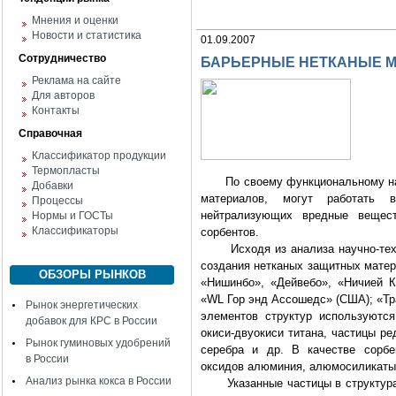
Мнения и оценки
Новости и статистика
01.09.2007
Сотрудничество
БАРЬЕРНЫЕ НЕТКАНЫЕ МА
Реклама на сайте
Для авторов
Контакты
Справочная
Классификатор продукции
Термопласты
По своему функциональному назн
Добавки
материалов, могут работать в
Процессы
нейтрализующих вредные вещес
Нормы и ГОСТы
Классификаторы
сорбентов.
Исходя из анализа научно-техн
создания нетканых защитных матер
ОБЗОРЫ РЫНКОВ
«Нишинбо», «Дейвебо», «Ничией К
«WL Гор энд Ассошедс» (США); «Тра
Рынок энергетических
элементов структур используются
добавок для КРС в России
окиси-двуокиси титана, частицы ре
Рынок гуминовых удобрений
серебра и др. В качестве сорбе
в России
оксидов алюминия, алюмосиликаты -
Анализ рынка кокса в России
Указанные частицы в структурах 