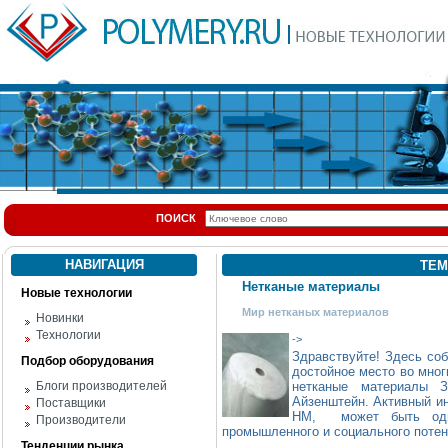
ПОИСК
НАВИГАЦИЯ
ТЕМ
Нетканые материалы
Новые технологии
Мир нетканых материалов
Новинки
Технологии
->
Здравствуйте! Здесь со
Подбор оборудования
достойное место во мног
Блоги производителей
нетканые материалы 
Айзенштейн. Активный ин
Поставщики
НМ, может быть одни
Производители
промышленного и социального потен
Тенденции рынка