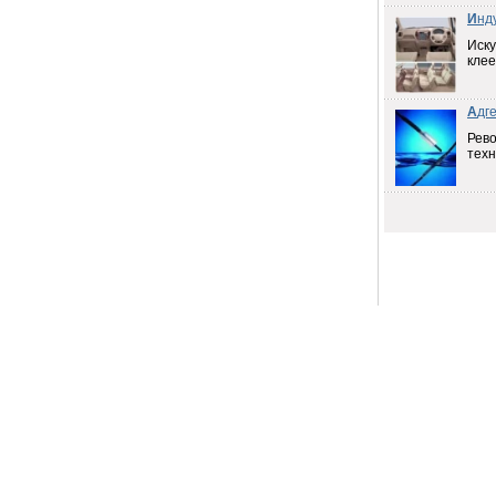
И
нд
Иску
клее
А
дг
Рев
техн
Продам
е
19.04.2011
Продаем скипидар
Нижний
Новгород
8А,
19.04.2011
Продаем растворители
Нижний
А,
Новгород