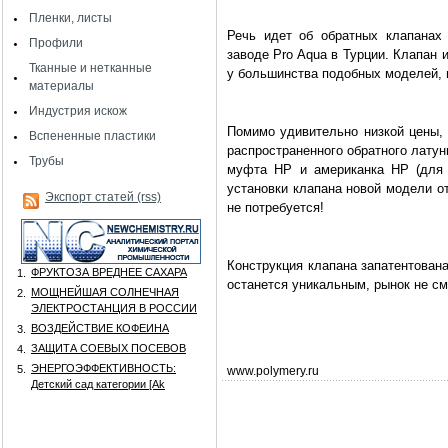
Пленки, листы
Речь идет об обратных клапанах 
Профили
заводе
Pro
Aqua
в Турции. Клапан 
Тканные и нетканные
у большинства подобных моделей, 
материалы
Индустрия искож
Помимо удивительно низкой цены, 
Вспененные пластики
распространенного обратного латун
Трубы
муфта НР и американка НР (дл
установки клапана новой модели о
Экспорт статей (rss)
не потребуется!
Конструкция клапана запатентован
ФРУКТОЗА ВРЕДНЕЕ САХАРА
1.
останется уникальным, рынок не см
МОЩНЕЙШАЯ СОЛНЕЧНАЯ
2.
ЭЛЕКТРОСТАНЦИЯ В РОССИИ
ВОЗДЕЙСТВИЕ КОФЕИНА
3.
ЗАЩИТА СОЕВЫХ ПОСЕВОВ
4.
ЭНЕРГОЭФФЕКТИВНОСТЬ:
5.
www
.
polymery
.
ru
Детский сад категории [Аk