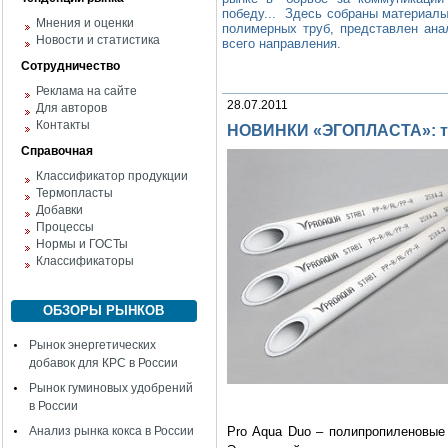
победу... Здесь собраны материалы
Мнения и оценки
полимерных труб, представлен ана
Новости и статистика
всего направления.
Сотрудничество
Реклама на сайте
28.07.2011
Для авторов
Контакты
НОВИНКИ «ЭГОПЛАСТА»: т
Справочная
Классификатор продукции
Термопласты
Добавки
Процессы
Нормы и ГОСТы
Классификаторы
ОБЗОРЫ РЫНКОВ
Рынок энергетических
добавок для КРС в России
Рынок гуминовых удобрений
в России
Анализ рынка кокса в России
Pro
Aqua
Duo
– полипропиленовые