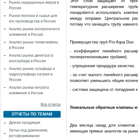
Этот слой защищает от прони
Рынок защищенных жиров в
температурное расширение труб
России
понадобится использовать компен
Рынок пектина и сырья для
между опорами. Центральное рас
его производства в России
потому что зачищать трубу намного
Анализ рынка изопропилата
алюминия в России
Преимущества труб
Pro
Aqua
Duo
:
Анализ рынка тиомочевины
в России
- коэффициент линейного расши
Анализ рынка динитрата
полипропиленовыми трубами);
изосорбида в России
- упрощенная процедура зачистки;
Анализ рынка сульфида и
гидросульфида натрия в
- за счет малого линейного расши
России
позволяет уменьшить общее количе
Анализ рынка нитрата
- система защищена от попадания к
алюминия в России
Все отчеты
Уникальные обратные клапаны из
ОТЧЕТЫ ПО ТЕМАМ
Другая продукция
Два месяца назад для клиентов 
Литье под давлением,
имеющая прямых аналогов на рынке
ротоформование