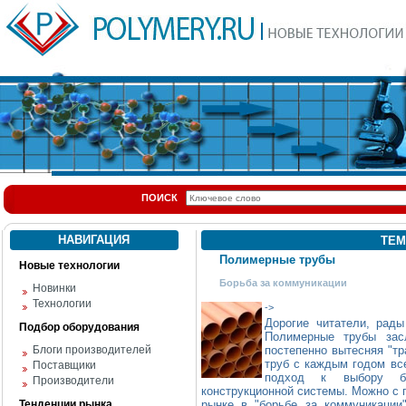
ПОИСК
НАВИГАЦИЯ
ТЕМ
Полимерные трубы
Новые технологии
Борьба за коммуникации
Новинки
Технологии
->
Дорогие читатели, рады
Подбор оборудования
Полимерные трубы зас
Блоги производителей
постепенно вытесняя "т
труб с каждым годом все
Поставщики
подход к выбору бо
Производители
конструкционной системы. Можно с 
Тенденции рынка
рынке в "борьбе за коммуникации