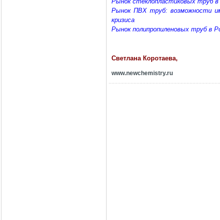
Рынок стеклопластиковых труб в
Рынок ПВХ труб: возможности им
кризиса
Рынок полипропиленовых труб в Р
Светлана Коротаева,
www
.
newchemistry
.
ru