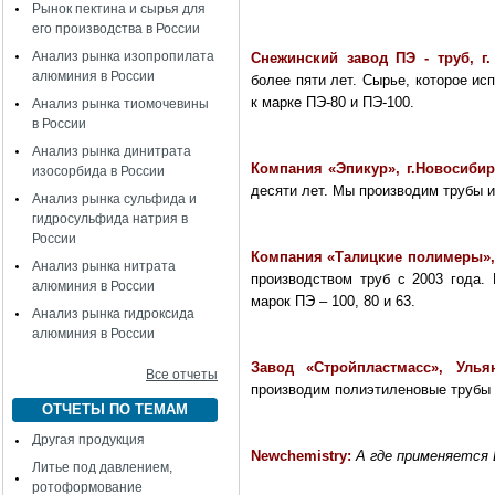
Рынок пектина и сырья для
его производства в России
Анализ рынка изопропилата
Снежинский завод ПЭ - труб, г
алюминия в России
более пяти лет. Сырье, которое ис
к марке ПЭ-80 и ПЭ-100.
Анализ рынка тиомочевины
в России
Анализ рынка динитрата
Компания «Эпикур», г.Новосибир
изосорбида в России
десяти лет. Мы производим трубы и
Анализ рынка сульфида и
гидросульфида натрия в
России
Компания «Талицкие полимеры»,
Анализ рынка нитрата
производством труб с 2003 года. 
алюминия в России
марок ПЭ – 100, 80 и 63.
Анализ рынка гидроксида
алюминия в России
Завод «Стройпластмасс», Уль
Все отчеты
производим полиэтиленовые трубы 
ОТЧЕТЫ ПО ТЕМАМ
Другая продукция
Newchemistry:
А где применяется 
Литье под давлением,
ротоформование