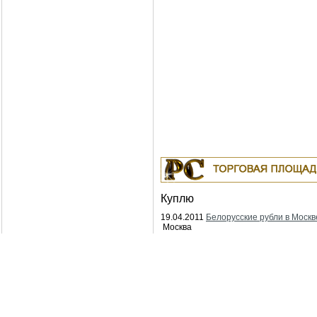
Куплю
19.04.2011
Белорусские рубли в Москв
Москва
18.04.2011
Индустриальные масла: И-
ИГНЕ-68, ИГНЕ-32, ИС-20, ИГС-68,И-5
И-40А, И-50А, ИЛС-5, ИЛС-10, ИЛС-22
ИГП, ИТД
Москва
04.04.2011
Куплю Биг-Бэги, МКР на
переработку.
Москва