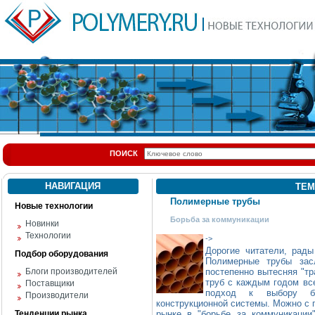
ПОИСК
НАВИГАЦИЯ
ТЕМ
Полимерные трубы
Новые технологии
Борьба за коммуникации
Новинки
Технологии
->
Дорогие читатели, рады
Подбор оборудования
Полимерные трубы зас
Блоги производителей
постепенно вытесняя "т
труб с каждым годом все
Поставщики
подход к выбору бо
Производители
конструкционной системы. Можно с 
Тенденции рынка
рынке в "борьбе за коммуникации