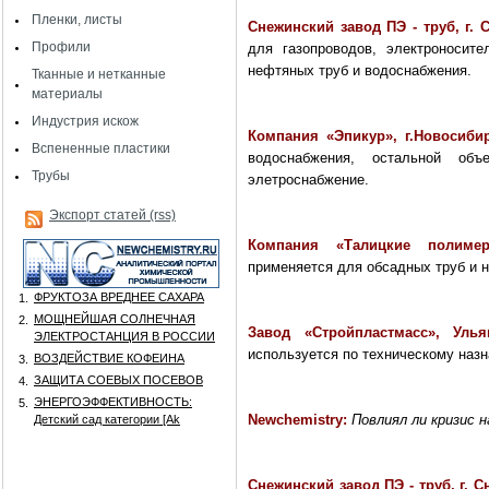
Пленки, листы
Снежинский завод ПЭ - труб, г.
Профили
для газопроводов, электроносите
нефтяных труб и водоснабжения.
Тканные и нетканные
материалы
Индустрия искож
Компания «Эпикур», г.Новосибир
Вспененные пластики
водоснабжения, остальной об
Трубы
элетроснабжение.
Экспорт статей (rss)
Компания «Талицкие полиме
применяется для обсадных труб и 
ФРУКТОЗА ВРЕДНЕЕ САХАРА
1.
МОЩНЕЙШАЯ СОЛНЕЧНАЯ
2.
Завод «Стройпластмасс», Уль
ЭЛЕКТРОСТАНЦИЯ В РОССИИ
используется по техническому наз
ВОЗДЕЙСТВИЕ КОФЕИНА
3.
ЗАЩИТА СОЕВЫХ ПОСЕВОВ
4.
ЭНЕРГОЭФФЕКТИВНОСТЬ:
5.
Newchemistry:
Повлиял ли кризис 
Детский сад категории [Аk
Снежинский завод ПЭ - труб, г. 