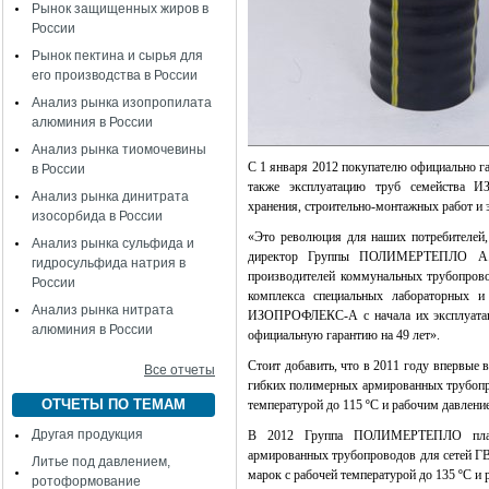
Рынок защищенных жиров в
России
Рынок пектина и сырья для
его производства в России
Анализ рынка изопропилата
алюминия в России
Анализ рынка тиомочевины
С 1 января 2012 покупателю официально га
в России
также эксплуатацию труб семейства 
Анализ рынка динитрата
хранения, строительно-монтажных работ и э
изосорбида в России
«Это революция для наших потребителей,
Анализ рынка сульфида и
директор Группы ПОЛИМЕРТЕПЛО А.Ш
гидросульфида натрия в
производителей коммунальных трубопровод
России
комплекса специальных лабораторных и 
Анализ рынка нитрата
ИЗОПРОФЛЕКС-А с начала их эксплуатаци
алюминия в России
официальную гарантию на 49 лет».
Стоит добавить, что в 2011 году вперв
Все отчеты
гибких полимерных армированных трубопро
ОТЧЕТЫ ПО ТЕМАМ
температурой до 115 ºС и рабочим давл
Другая продукция
В 2012 Группа ПОЛИМЕРТЕПЛО плани
армированных трубопроводов для сетей Г
Литье под давлением,
марок с рабочей температурой до 135 º
ротоформование