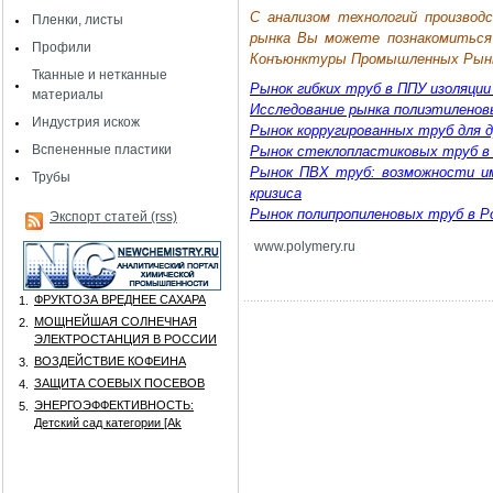
С анализом технологий производ
Пленки, листы
рынка Вы можете познакомиться 
Профили
Конъюнктуры Промышленных Рын
Тканные и нетканные
Рынок гибких труб в ППУ изоляции
материалы
Исследование рынка полиэтиленов
Индустрия искож
Рынок корругированных труб для д
Вспененные пластики
Рынок стеклопластиковых труб в
Рынок ПВХ труб: возможности им
Трубы
кризиса
Рынок полипропиленовых труб в Р
Экспорт статей (rss)
www
.
polymery
.
ru
ФРУКТОЗА ВРЕДНЕЕ САХАРА
1.
МОЩНЕЙШАЯ СОЛНЕЧНАЯ
2.
ЭЛЕКТРОСТАНЦИЯ В РОССИИ
ВОЗДЕЙСТВИЕ КОФЕИНА
3.
ЗАЩИТА СОЕВЫХ ПОСЕВОВ
4.
ЭНЕРГОЭФФЕКТИВНОСТЬ:
5.
Детский сад категории [Аk