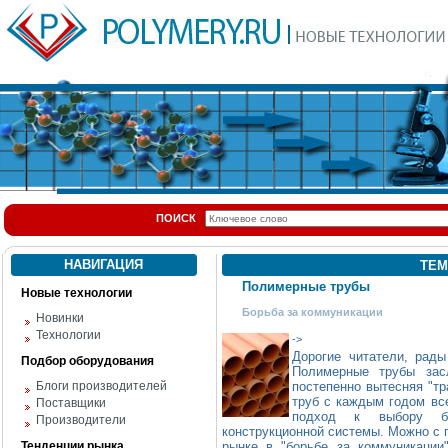
ПОИСК
НАВИГАЦИЯ
ТЕМ
Полимерные трубы
Новые технологии
Борьба за коммуникации
Новинки
Технологии
->
Дорогие читатели, рады
Подбор оборудования
Полимерные трубы зас
Блоги производителей
постепенно вытесняя "т
труб с каждым годом все
Поставщики
подход к выбору бо
Производители
конструкционной системы. Можно с 
Тенденции рынка
рынке в "борьбе за коммуникации