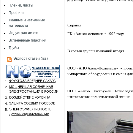
Пленки, листы
Профили
Тканные и нетканные
Справка
материалы
Индустрия искож
ГК «Алеко» основана в 1992 году.
Вспененные пластики
Трубы
В состав группы компаний входят:
Экспорт статей (rss)
ООО «АПО Алеко-Полимеры»
- прои
импортного оборудования и сырья для
ФРУКТОЗА ВРЕДНЕЕ САХАРА
1.
МОЩНЕЙШАЯ СОЛНЕЧНАЯ
2.
ООО «Алеко Экстружен Технолоджи
ЭЛЕКТРОСТАНЦИЯ В РОССИИ
изготовления полиэтиленовой пленки.
ВОЗДЕЙСТВИЕ КОФЕИНА
3.
ЗАЩИТА СОЕВЫХ ПОСЕВОВ
4.
ЭНЕРГОЭФФЕКТИВНОСТЬ:
5.
Детский сад категории [Аk