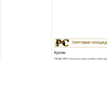
Куплю
19.04.2011
Белорусские рубли в Москв
Москва
18.04.2011
Индустриальные масла: И-
ИГНЕ-68, ИГНЕ-32, ИС-20, ИГС-68,И-5
И-40А, И-50А, ИЛС-5, ИЛС-10, ИЛС-22
ИГП, ИТД
Москва
04.04.2011
Куплю Биг-Бэги, МКР на
переработку.
Москва
Copyright © Po