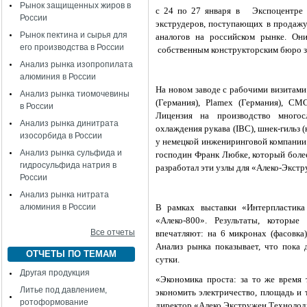
Рынок защищенных жиров в
с 24 по 27 января в
Экспоцентре
России
экструдеров, поступающих в продажу
Рынок пектина и сырья для
аналогов на российском рынке. Он
его производства в России
собственным конструкторским бюро з
Анализ рынка изопропилата
алюминия в России
На новом заводе с рабочими визитами
Анализ рынка тиомочевины
(Германия),
Plamex
(Германия),
CM
в России
Лицензия на производство многос
Анализ рынка динитрата
охлаждения рукава (IBC), шнек-гильз
изосорбида в России
у немецкой инжениринговой компании
Анализ рынка сульфида и
господин Франк Любке, который более
гидросульфида натрия в
разработал эти узлы для «Алеко-Экстр
России
Анализ рынка нитрата
алюминия в России
В рамках выставки «Интерпластика
«Алеко-800». Результаты, которые
Все отчеты
впечатляют: на 6 микронах (фасовка)
Анализ рынка показывает, что пока 
ОТЧЕТЫ ПО ТЕМАМ
сутки.
Другая продукция
«Экономика проста: за то же время 
Литье под давлением,
экономить электричество, площадь и 
ротоформование
директор «Алеко Экстружен Технолод