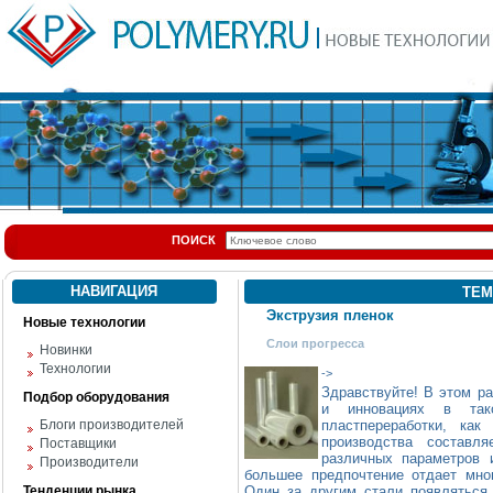
ПОИСК
НАВИГАЦИЯ
ТЕМ
Экструзия пленок
Новые технологии
Слои прогресса
Новинки
Технологии
->
Здравствуйте! В этом р
Подбор оборудования
и инновациях в так
Блоги производителей
пластпереработки, ка
производства состав
Поставщики
различных параметров 
Производители
большее предпочтение отдает мн
Тенденции рынка
Один за другим стали появляться 