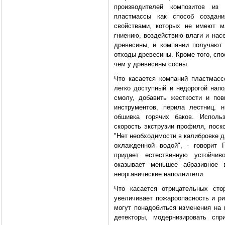
производителей композитов из
пластмассы как способ создан
свойствами, которых не имеют м
гниению, воздействию влаги и насе
древесины, и компании получают
отходы древесины. Кроме того, сп
чем у древесины сосны.
Что касается компаний пластмасс
легко доступный и недорогой напо
смолу, добавить жесткости и повы
инструментов, перила лестниц, 
обшивка горячих баков. Исполь
скорость экструзии профиля, поск
"Нет необходимости в калибровке 
охлажденной водой", - говорит 
придает естественную устойчи
оказывает меньшее абразивное в
неорганические наполнители.
Что касается отрицательных стор
увеличивает пожароопасность и ри
могут понадобиться изменения на 
детекторы, модернизировать спр