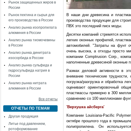
Рынок защищенных жиров в
России
В наши дни древесина и пластма
Рынок пектина и сырья для
его производства в России
производства продукции для строи
ПВХ это последний писк моды.
Анализ рынка изопропилата
алюминия в России
Десятки компаний стремятся испол
легких оконных профилей, пластма
Анализ рынка тиомочевины
в России
автомобилей. "Затраты на фунт оч
очень высока, а отходы просто ми
Анализ рынка динитрата
компании Comptrusion Corp., ком
изосорбида в России
наполненные древесиной оконные 
Анализ рынка сульфида и
гидросульфида натрия в
Размах деловой активности в это
России
внимание технические трудности, 
погрузка/разгрузка и обработка л
Анализ рынка нитрата
оценивают ориентировочный общи
алюминия в России
пластмассы примерно в 300 миллио
сравнению со 100 миллионами фунт
Все отчеты
'Верхушка айсберга'
ОТЧЕТЫ ПО ТЕМАМ
Компании Louisiana-Pacific Polyme
Другая продукция
октябре прошлого года в промышле
Литье под давлением,
полипропилена. Он используетс
ротоформование