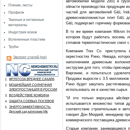
автомобилей модели 2001 и грузо
Пленки, листы
области производства продукции из
частей для автомобилей G&L Indu
Профили
древесноволокнистых плит G&L дл
Тканные и нетканные
G&L подвергает горячему формова
материалы
В то же время компания Mikron In
Индустрия искож
котором будут работать восемь л
Вспененные пластики
сплавов термопластических смол 
Трубы
Компания Trex Co. приступила
окрестностях Рино, Невада, котор
Экспорт статей (rss)
наполнением древесным волокно
экструзии для того, чтобы присое
Виргинии, и попытаться удовлет
Продажи выросли с 3.5 миллионов в
ФРУКТОЗА ВРЕДНЕЕ САХАРА
1.
Рино будет закупать растягивающ
МОЩНЕЙШАЯ СОЛНЕЧНАЯ
2.
использовать ее в качестве сырья.
ЭЛЕКТРОСТАНЦИЯ В РОССИИ
ВОЗДЕЙСТВИЕ КОФЕИНА
3.
"И это только верхушка айсберг
ЗАЩИТА СОЕВЫХ ПОСЕВОВ
4.
испытывается множество типов д
ЭНЕРГОЭФФЕКТИВНОСТЬ:
5.
соответствие строительным и авт
Детский сад категории [Аk
говорит Дон Мюррей, менеджер пр
коммерческого поставщика древесн
Старые компании, занимавшиеся п