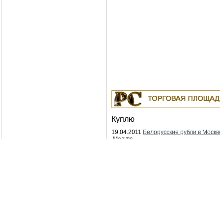
Куплю
19.04.2011
Белорусские рубли в Москв
Москва
18.04.2011
Индустриальные масла: И-
ИГНЕ-68, ИГНЕ-32, ИС-20, ИГС-68,И-5
И-40А, И-50А, ИЛС-5, ИЛС-10, ИЛС-22
ИГП, ИТД
Москва
04.04.2011
Куплю Биг-Бэги, МКР на
переработку.
Москва