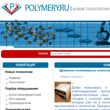
ПОИСК
НАВИГАЦИЯ
ТЕМ
Древесно-полимерные композ
Новые технологии
«Жидкое дерево»
Новинки
Технологии
->
Добро пожаловать в 
Подбор оборудования
композиционным мате
Блоги производителей
термопластичных смол
сегодня с успехом зам
Поставщики
которые уже не в полн
Производители
архитекторов и технологов. Прогрес
Тенденции рынка
и экологичного применением ресур