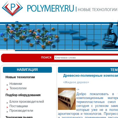
ПОИСК
НАВИГАЦИЯ
ТЕМ
Древесно-полимерные композ
Новые технологии
«Жидкое дерево»
Новинки
Технологии
->
Добро пожаловать в т
Подбор оборудования
композиционным мате
Блоги производителей
термопластичных смол
сегодня с успехом зам
Поставщики
которые уже не в полно
Производители
архитекторов и технологов. Прогрес
Тенденции рынка
и экологичного применением ресур