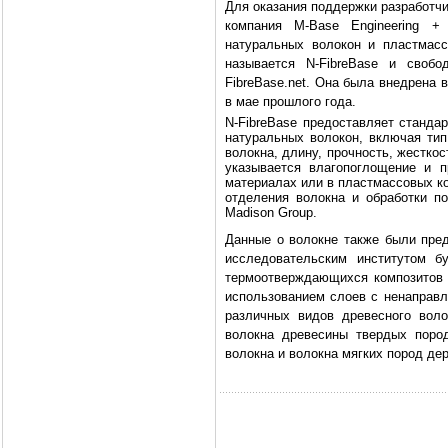
Для оказания поддержки разработчи
компания M-Base Engineering +
натуральных волокон и пластмас
называется N-FibreBase и своб
FibreBase.net. Она была внедрена 
в мае прошлого года.
N-FibreBase предоставляет станда
натуральных волокон, включая тип 
волокна, длину, прочность, жесткос
указывается влагопоглощение и п
материалах или в пластмассовых ко
отделения волокна и обработки п
Madison Group.
Данные о волокне также были пре
исследовательским институтом б
термоотверждающихся композитов 
использованием слоев с ненаправ
различных видов древесного воло
волокна древесины твердых поро
волокна и волокна мягких пород дер