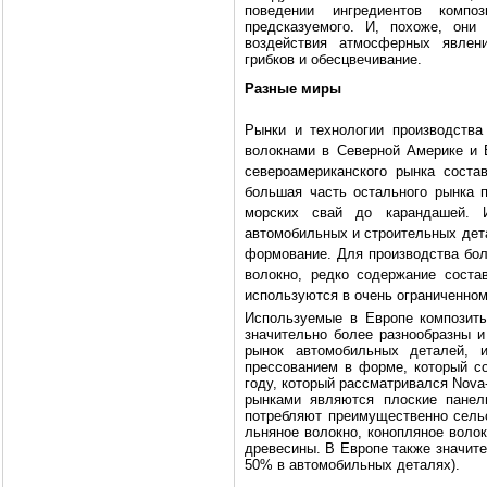
поведении ингредиентов комп
предсказуемого. И, похоже, он
воздействия атмосферных явлени
грибков и обесцвечивание.
Разные миры
Рынки и технологии производств
волокнами в Северной Америке и 
североамериканского рынка сост
большая часть остального рынка 
морских свай до карандашей. 
автомобильных и строительных дет
формование. Для производства бол
волокно, редко содержание соста
используются в очень ограниченно
Используемые в Европе композит
значительно более разнообразны 
рынок автомобильных деталей, 
прессованием в форме, который со
году, который рассматривался Nova-
рынками являются плоские панел
потребляют преимущественно сельс
льняное волокно, конопляное волок
древесины. В Европе также значит
50% в автомобильных деталях).