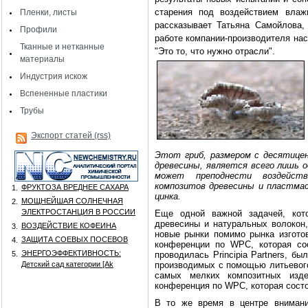
старения под воздействием влаж
Пленки, листы
рассказывает Татьяна Самойлова,
Профили
работе компании-производителя нас
Тканные и нетканные
"Это то, что нужно отрасли".
материалы
Индустрия искож
Вспененные пластики
Трубы
Экспорт статей (rss)
Этот гриб, размером с десятице
древесины, является всего лишь о
может преподнести воздейст
композитов древесины и пластмас
ФРУКТОЗА ВРЕДНЕЕ САХАРА
1.
цинка.
МОЩНЕЙШАЯ СОЛНЕЧНАЯ
2.
ЭЛЕКТРОСТАНЦИЯ В РОССИИ
Еще одной важной задачей, кото
древесины и натуральных волокон
ВОЗДЕЙСТВИЕ КОФЕИНА
3.
новые рынки помимо рынка изготов
ЗАЩИТА СОЕВЫХ ПОСЕВОВ
4.
конференции по WPC, которая со
ЭНЕРГОЭФФЕКТИВНОСТЬ:
5.
проводилась Principia Partners, бы
Детский сад категории [Аk
производимых с помощью литьевого
самых мелких композитных изд
конференция по WPC, которая сост
В то же время в центре внимани