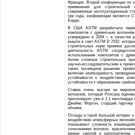
Франция, Второй конференции по к
применения для строительной 
современные эксплуатационные ста
три года, конференции является CT
Бордо.
В США ASTM разработала первы
композитов с древесным волокном
утверждено в 2004 г. в качестве
вышли в свет ASTM D 7032, которы
строительных норм приемки досо
деятельность ASTM сосредоточе
использование композитов с дре
более сложных строительных пр
научно-исследовательским и проек
также посвящена решению пробле
включая необходимость проведени
устойчивости к воздействию атм
устойчивости к образованию грибко
Ставки очень высоки на мирово
волокном, который Principia оценив
прогнозирует уже в 2.1 миллиарда 
Джеймс Мортон, старший партнер 
объема.
Отсюда и такой большой интерес к 
воздействию атмосферных явлений.
показывают сложность взаимодей
сочетаниями волокон, красителям
между смолой и наполнителем, 