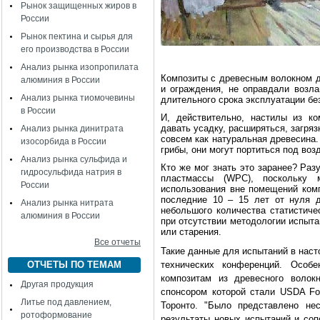
Рынок защищенных жиров в
России
Рынок пектина и сырья для
его производства в России
Анализ рынка изопропилата
Композиты с древесным волокном д
алюминия в России
и ограждения, не оправдали возла
Анализ рынка тиомочевины
длительного срока эксплуатации бе
в России
И, действительно, настилы из к
давать усадку, расширяться, загряз
Анализ рынка динитрата
совсем как натуральная древесина.
изосорбида в России
грибы, они могут портиться под воз
Анализ рынка сульфида и
Кто же мог знать это заранее? Раз
гидросульфида натрия в
пластмассы (WPC), поскольку
России
использования вне помещений комп
последние 10 – 15 лет от нуля 
Анализ рынка нитрата
небольшого количества статистиче
алюминия в России
при отсутствии методологии испыт
или старения.
Все отчеты
Такие данные для испытаний в нас
ОТЧЕТЫ ПО ТЕМАМ
технических конференций. Особ
композитам из древесного волок
Другая продукция
спонсором которой стали USDA For
Литье под давлением,
Торонто. "Было представлено не
ротоформование
результаты новых испытаний и соп