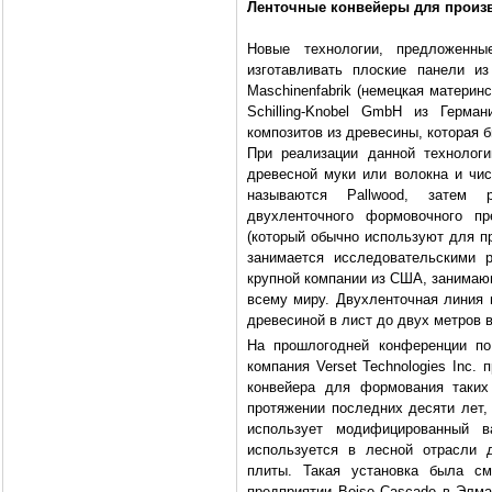
Ленточные конвейеры для произв
Новые технологии, предложенн
изготавливать плоские панели из
Maschinenfabrik (немецкая материнс
Schilling-Knobel GmbH из Герма
композитов из древесины, которая 
При реализации данной технологии
древесной муки или волокна и чис
называются Pallwood, затем 
двухленточного формовочного пр
(который обычно используют для пр
занимается исследовательскими 
крупной компании из США, занимающ
всему миру. Двухленточная линия 
древесиной в лист до двух метров в
На прошлогодней конференции по
компания Verset Technologies Inc.
конвейера для формования таких
протяжении последних десяти лет, 
использует модифицированный 
используется в лесной отрасли 
плиты. Такая установка была см
предприятии Boise Cascade в Элма