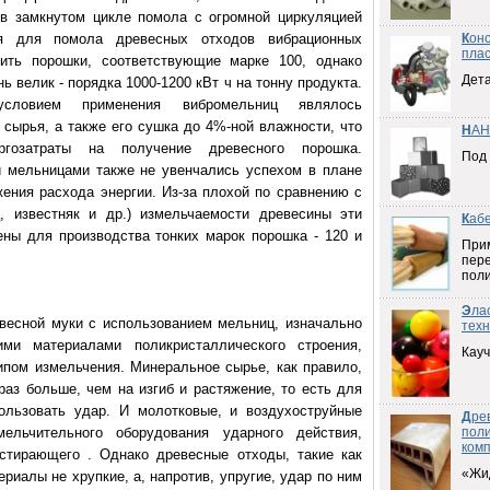
 в замкнутом цикле помола с огромной циркуляцией
ия для помола древесных отходов вибрационных
К
он
плас
ить порошки, соответствующие марке 100, однако
Дета
ь велик - порядка 1000-1200 кВт ч на тонну продукта.
ловием применения вибромельниц являлось
 сырья, а также его сушка до 4%-ной влажности, что
Н
АН
гозатраты на получение древесного порошка.
Под
 мельницами также не увенчались успехом в плане
ения расхода энергии. Из-за плохой по сравнению с
, известняк и др.) измельчаемости древесины эти
К
аб
ены для производства тонких марок порошка - 120 и
При
пер
пол
Э
ла
весной муки с использованием мельниц, изначально
техн
ми материалами поликристаллического строения,
Кауч
пом измельчения. Минеральное сырье, как правило,
раз больше, чем на изгиб и растяжение, то есть для
ользовать удар. И молотковые, и воздухоструйные
Д
ре
ельчительного оборудования ударного действия,
пол
ком
стирающего . Однако древесные отходы, такие как
«Жи
териалы не хрупкие, а, напротив, упругие, удар по ним