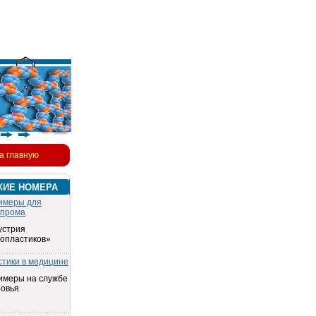
а главную
КИЕ НОМЕРА
имеры для
опрома
устрия
топластиков»
стики в медицине
имеры на службе
ровья