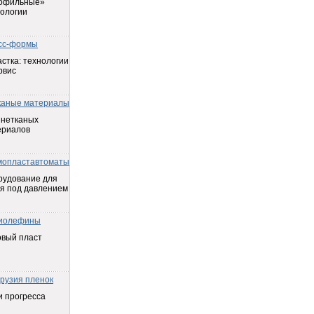
офильные»
ологии
сс-формы
стка: технологии
рвис
каные материалы
 нетканых
ериалов
мопластавтоматы
рудование для
я под давлением
иолефины
овый пласт
трузия пленок
 прогресса