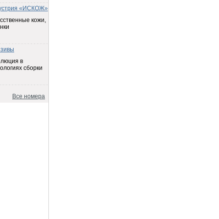
устрия «ИСКОЖ»
сственные кожи,
нки
езивы
олюция в
ологиях сборки
Все номера