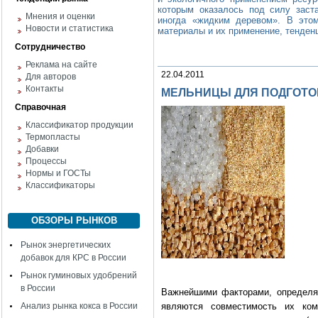
которым оказалось под силу заст
Мнения и оценки
иногда «жидким деревом». В этом
Новости и статистика
материалы и их применение, тенденц
Сотрудничество
Реклама на сайте
22.04.2011
Для авторов
Контакты
МЕЛЬНИЦЫ ДЛЯ ПОДГОТО
Справочная
Классификатор продукции
Термопласты
Добавки
Процессы
Нормы и ГОСТы
Классификаторы
ОБЗОРЫ РЫНКОВ
Рынок энергетических
добавок для КРС в России
Рынок гуминовых удобрений
в России
Важнейшими факторами, определя
Анализ рынка кокса в России
являются совместимость их ком