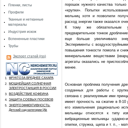
порошок нужного качества только
Пленки, листы
«крупки». Попытки использован
Профили
мельниц хотя и позволили получ
Тканные и нетканные
расход энергии также оказался очен
материалы
К тому же обязательным ус
Индустрия искож
предварительное тонкое дробление
еще больше увеличивало энер
Вспененные пластики
Эксперименты с воздухоструйными
Трубы
повышения тонкости помола и сниж
минеральными веществами (кварц
Экспорт статей (rss)
агрегаты оказались не приспособл
менее.
ФРУКТОЗА ВРЕДНЕЕ САХАРА
1.
МОЩНЕЙШАЯ СОЛНЕЧНАЯ
2.
Основная проблема получения дре
ЭЛЕКТРОСТАНЦИЯ В РОССИИ
созданных для работы с хрупки
ВОЗДЕЙСТВИЕ КОФЕИНА
3.
связана с реализуемым ими принци
ЗАЩИТА СОЕВЫХ ПОСЕВОВ
4.
имеет прочность на сжатие в 8-10 
ЭНЕРГОЭФФЕКТИВНОСТЬ:
5.
его измельчения рационально исп
Детский сад категории [Аk
мельницы относятся к типу изм
вибрационные мельницы -ударно-и
опилки, стружка, щепа и т. п., - ма