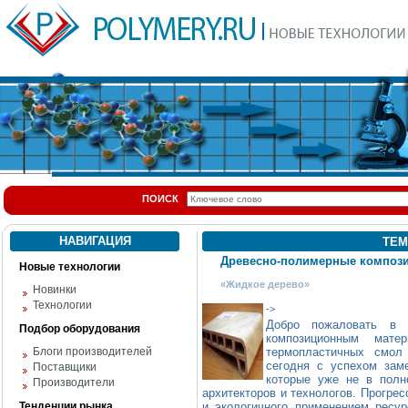
ПОИСК
НАВИГАЦИЯ
ТЕМ
Древесно-полимерные композ
Новые технологии
«Жидкое дерево»
Новинки
Технологии
->
Добро пожаловать в 
Подбор оборудования
композиционным мате
Блоги производителей
термопластичных смол
сегодня с успехом зам
Поставщики
которые уже не в полн
Производители
архитекторов и технологов. Прогрес
Тенденции рынка
и экологичного применением ресур