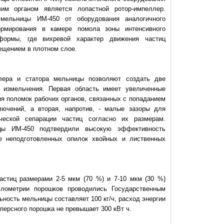
им органом является лопастной ротор-импеллер.
мельницы ИМ-450 от оборудования аналогичного
ормирования в камере помола зоны интенсивного
формы, где вихревой характер движения частиц
ещением в плотном слое.
лера и статора мельницы позволяют создать две
и измельчения. Первая область имеет увеличенные
я поломок рабочих органов, связанных с попаданием
ючений, а вторая, напротив, - малые зазоры для
еской сепарации частиц согласно их размерам.
цы ИМ-450 подтвердили высокую эффективность
е неподготовленных опилок хвойных и лиственных
астиц размерами 2-5 мкм (70 %) и 7-10 мкм (30 %)
улометрии порошков проводились Государственным
ность мельницы составляет 100 кг/ч, расход энергии
персного порошка не превышает 300 кВт ч.