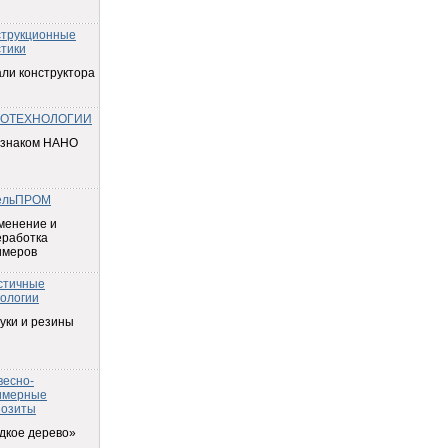
струкционные
тики
ли конструктора
ОТЕХНОЛОГИИ
 знаком НАНО
ельПРОМ
менение и
еработка
имеров
стичные
ологии
уки и резины
весно-
имерные
позиты
дкое дерево»