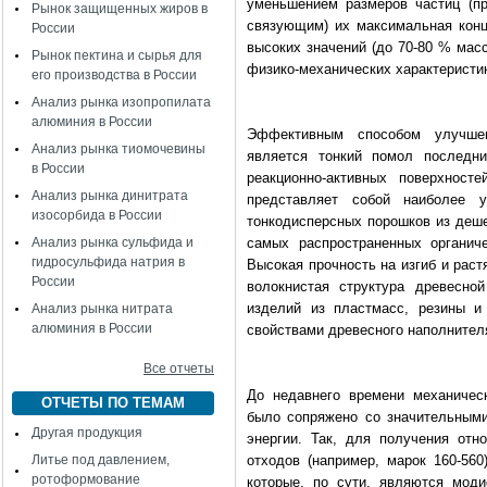
уменьшением размеров частиц (п
Рынок защищенных жиров в
связующим) их максимальная конц
России
высоких значений (до 70-80 % мас
Рынок пектина и сырья для
физико-механических характеристи
его производства в России
Анализ рынка изопропилата
алюминия в России
Эффективным способом улучшен
Анализ рынка тиомочевины
является тонкий помол последни
в России
реакционно-активных поверхност
Анализ рынка динитрата
представляет собой наиболее 
изосорбида в России
тонкодисперсных порошков из деше
Анализ рынка сульфида и
самых распространенных органич
гидросульфида натрия в
Высокая прочность на изгиб и раст
России
волокнистая структура древесно
изделий из пластмасс, резины и
Анализ рынка нитрата
алюминия в России
свойствами древесного наполнителя
Все отчеты
До недавнего времени механичес
ОТЧЕТЫ ПО ТЕМАМ
было сопряжено со значительным
Другая продукция
энергии. Так, для получения отн
Литье под давлением,
отходов (например, марок 160-56
ротоформование
которые, по сути, являются мод