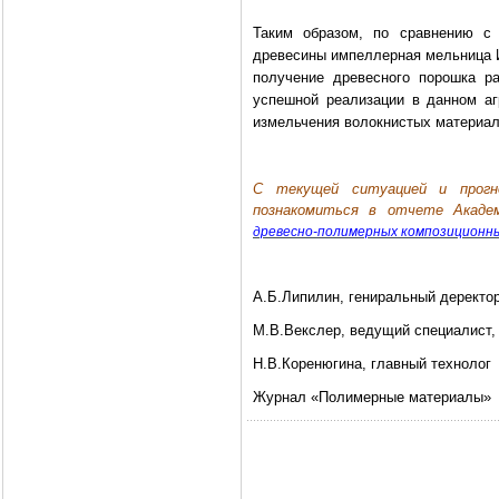
Таким образом, по сравнению с 
древесины импеллерная мельница И
получение древесного порошка р
успешной реализации в данном аг
измельчения волокнистых материало
C текущей ситуацией и прогн
познакомиться в отчете Акад
древесно-полимерных композиционны
А.Б.Липилин, гениральный деректо
М.В.Векслер, ведущий специалист,
Н.В.Коренюгина, главный технолог
Журнал «Полимерные материалы»