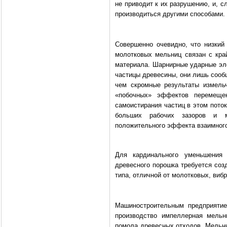
не приводит к их разрушению, и, 
производиться другими способами.
Совершенно очевидно, что низкий
молотковых мельниц связан с кра
материала. Шарнирные ударные эле
частицы древесины, они лишь сооб
чем скромные результаты измельч
«побочных» эффектов перемещен
самоистирания частиц в этом пото
больших рабочих зазоров и м
положительного эффекта взаимного
Для кардинального уменьшения 
древесного порошка требуется соз
типа, отличной от молотковых, виб
Машиностроительным предприяти
производство импеллерная мельн
помола древесных отходов. Мельни