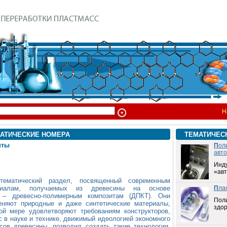
Н
АТИЧЕСКИЕ НОМЕРА
ТЕМАТИЧЕС
иты
П
ол
авт
Инд
«ав
тематический раздел, посвященный современным
риалам, получаемых из древесины на основе
П
ла
 – древесно-полимерным композитам (ДПКТ). Они
Пол
еняют природные и даже синтетические материалы,
здо
ой мере удовлетворяют требованиям конструкторов,
с в науке и технике, движимый идеологией экономного
сов древесины, позволил создать такие технологии,