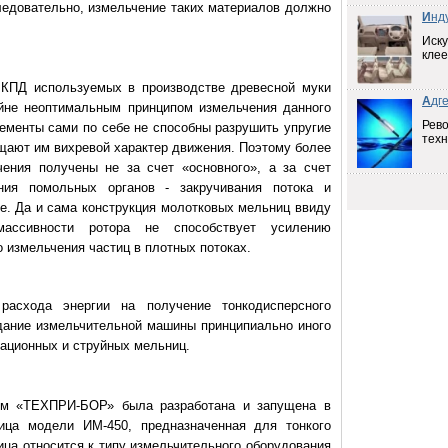
следовательно, измельчение таких материалов должно
И
нд
Иску
клее
 КПД используемых в производстве древесной муки
А
дг
йне неоптимальным принципом измельчения данного
Рев
менты сами по себе не способны разрушить упругие
техн
щают им вихревой характер движения. Поэтому более
ения получены не за счет «основного», а за счет
ия помольных органов - закручивания потока и
ке. Да и сама конструкция молотковых мельниц ввиду
ассивности ротора не способствует усилению
 измельчения частиц в плотных потоках.
расхода энергии на получение тонкодисперсного
дание измельчительной машины принципиально иного
рационных и струйных мельниц.
ем «ТЕХПРИ-БОР» была разработана и запущена в
ица модели ИМ-450, предназначенная для тонкого
ца относится к типу измельчительного оборудования