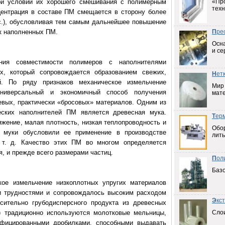
ри условии их хорошего смешивания с полимерным
«Пр
техн
ентрация в составе ПМ смещается в сторону более
с.), обусловливая тем самым дальнейшее повышение
к наполненных ПМ.
П
ре
Осна
и се
ия совместимости полимеров с наполнителями
х, который сопровождается образованием свежих,
Н
ет
ей. По ряду признаков механическое измельчение
Мир
универсальный и экономичный способ получения
мат
вых, практически «бросовых» материалов. Одним из
еских наполнителей ПМ является древесная мука.
Т
ер
яжение, малая плотность, низкая теплопроводность и
Обо
й муки обусловили ее применение в производстве
лить
 т. д. Качество этих ПМ во многом определяется
, и прежде всего размерами частиц.
П
ол
Баз
кое измельчение низкоплотных упругих материалов
и трудностями и сопровождалось высоким расходом
Э
кс
осительно грубодисперсного продукта из древесных
0) традиционно используются молотковые мельницы,
Слои
ифицированными дробилками, способными выдавать