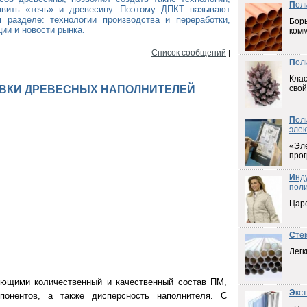
П
ол
авить «течь» и древесину. Поэтому ДПКТ называют
 разделе: технологии производства и переработки,
Борь
ии и новости рынка.
ком
Список сообщений
|
П
ол
Клас
ВКИ ДРЕВЕСНЫХ НАПОЛНИТЕЛЕЙ
свой
П
ол
элек
«Эл
прог
И
нд
пол
Цар
С
те
Легк
ющими количественный и качественный состав ПМ,
Э
кс
понентов, а также дисперсность наполнителя. С