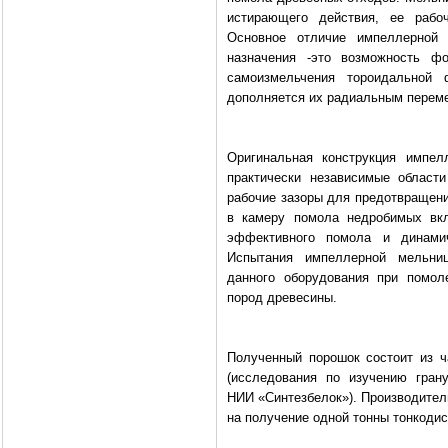
истирающего действия, ее рабоч
Основное отличие импеллерной 
назначения -это возможность ф
самоизмельчения тороидальной 
дополняется их радиальным перем
Оригинальная конструкция импел
практически независимые област
рабочие зазоры для предотвращени
в камеру помола недробимых вкл
эффективного помола и динамич
Испытания импеллерной мельни
данного оборудования при помол
пород древесины.
Полученный порошок состоит из ч
(исследования по изучению гран
НИИ «Синтезбелок»). Производитель
на получение одной тонны тонкодис