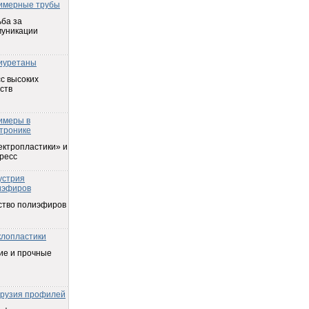
имерные трубы
ба за
муникации
иуретаны
с высоких
ств
имеры в
тронике
ектропластики» и
ресс
устрия
иэфиров
ство полиэфиров
клопластики
ие и прочные
трузия профилей